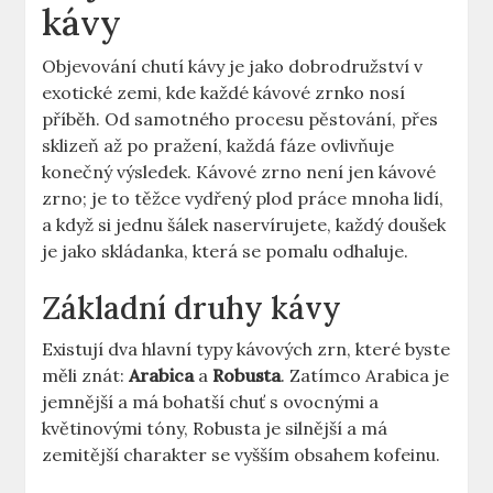
kávy
Objevování chutí kávy je jako dobrodružství v
exotické zemi, kde každé kávové zrnko nosí
příběh. Od samotného procesu pěstování, přes
sklizeň až po pražení, každá fáze ovlivňuje
konečný výsledek. Kávové zrno není jen kávové
zrno; je to těžce vydřený plod práce mnoha lidí,
a když si jednu šálek naservírujete, každý doušek
je jako skládanka, která se pomalu odhaluje.
Základní druhy kávy
Existují dva hlavní typy kávových zrn, které byste
měli znát:
Arabica
a
Robusta
. Zatímco Arabica je
jemnější a má bohatší chuť s ovocnými a
květinovými tóny, Robusta je silnější a má
zemitější charakter se vyšším obsahem kofeinu.