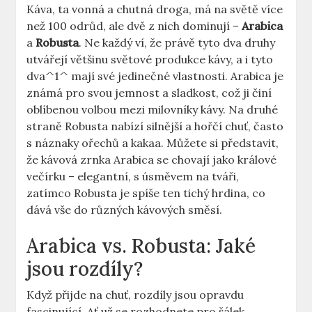
Káva, ta vonná a chutná droga, má na světě více
než 100 odrůd, ale dvě z nich dominují –
Arabica
a
Robusta
. Ne každý ví, že právě tyto dva druhy
utvářejí většinu světové produkce kávy, a i tyto
dva^1^ mají své jedinečné vlastnosti. Arabica je
známá pro svou jemnost a sladkost, což ji činí
oblíbenou volbou mezi milovníky kávy. Na druhé
straně Robusta nabízí silnější a hořčí chuť, často
s náznaky ořechů a kakaa. Můžete si představit,
že kávová zrnka Arabica se chovají jako králové
večírku – elegantní, s úsměvem na tváři,
zatímco Robusta je spíše ten tichý hrdina, co
dává vše do různých kávových směsí.
Arabica vs. Robusta: Jaké
jsou rozdíly?
Když přijde na chuť, rozdíly jsou opravdu
fascinující. Ať už se rozhodnete pro šálek