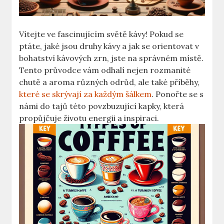
Vítejte ve fascinujícím světě kávy! Pokud se
ptáte, jaké jsou druhy kávy a jak se orientovat v
bohatství kávových zrn, jste na správném místě.
Tento průvodce vám odhalí nejen rozmanité
chutě a aroma různých odrůd, ale také příběhy,
které se skrývají za každým šálkem
. Ponořte se s
námi do tajů této povzbuzující kapky, která
propůjčuje životu energii a inspiraci.