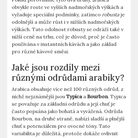
obvykle roste ve vyšších nadmořských výškách a
vyžaduje speciální podmínky, zatímco
robusta
je
odolnější a může růst i v nižších nadmořských
výškách. Tato odolnost robusty se odráží také v
nižší ceně na trhu, což je důvod, proč je často
používána v instantních kávách a jako základ
pro různé kávové směsi.
Jaké jsou rozdíly mezi
různými odrůdami arabiky?
Arabica obsahuje více než 100 různých odrůd, z
nichž nejznámější jsou
Typica
a
Bourbon
. Typica
se považuje za základní odrůdu a její chuť je
často popsána jako bohatá a vyvážená. Odrůda
Bourbon, na druhé straně, nabízí sladší a plnější
chuť s potenciálem pro ovocné tóny. Tato
variabilita je důležitá, protože dokáže ovlivnit