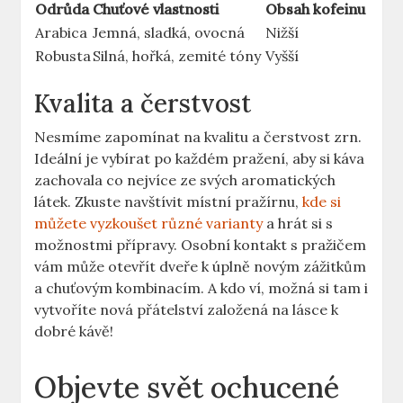
Odrůda
Chuťové vlastnosti
Obsah kofeinu
Arabica
Jemná, sladká, ovocná
Nižší
Robusta
Silná, hořká, zemité tóny
Vyšší
Kvalita a čerstvost
Nesmíme zapomínat na kvalitu a čerstvost zrn.
Ideální je vybírat po každém pražení, aby si káva
zachovala co nejvíce ze svých aromatických
látek. Zkuste navštívit místní pražírnu,
kde si
můžete vyzkoušet různé varianty
a hrát si s
možnostmi přípravy. Osobní kontakt s pražičem
vám může otevřít dveře k úplně novým zážitkům
a chuťovým kombinacím. A kdo ví, možná si tam i
vytvoříte nová přátelství založená na lásce k
dobré kávě!
Objevte svět ochucené