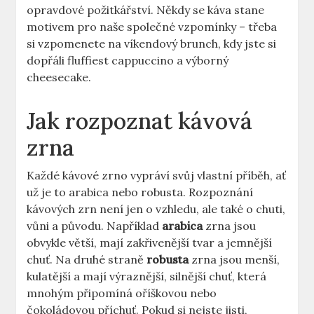
opravdové požitkářství. Někdy se káva stane
motivem pro naše společné vzpomínky – třeba
si vzpomenete na víkendový brunch, kdy jste si
dopřáli fluffiest cappuccino a výborný
cheesecake.
Jak rozpoznat kávová
zrna
Každé kávové zrno vypráví svůj vlastní příběh, ať
už je to arabica nebo robusta. Rozpoznání
kávových zrn není jen o vzhledu, ale také o chuti,
vůni a původu. Například
arabica
zrna jsou
obvykle větší, mají zakřivenější tvar a jemnější
chuť. Na druhé straně
robusta
zrna jsou menší,
kulatější a mají výraznější, silnější chuť, která
mnohým připomíná oříškovou nebo
čokoládovou příchuť. Pokud si nejste jisti,