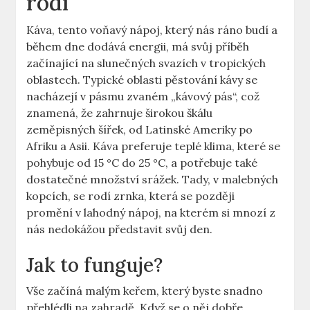
rodí
Káva, tento voňavý nápoj, který nás ráno budí a
během dne dodává energii, má svůj příběh
začínající na slunečných svazích v tropických
oblastech. Typické oblasti pěstování kávy se
nacházejí v pásmu zvaném „kávový pás“, což
znamená, že zahrnuje širokou škálu
zeměpisných šířek, od Latinské Ameriky po
Afriku a Asii. Káva preferuje teplé klima, které se
pohybuje od 15 °C do 25 °C, a potřebuje také
dostatečné množství srážek. Tady, v malebných
kopcích, se rodí zrnka, která se později
promění v lahodný nápoj, na kterém si mnozí z
nás nedokážou představit svůj den.
Jak to funguje?
Vše začíná malým keřem, který byste snadno
přehlédli na zahradě. Když se o něj dobře