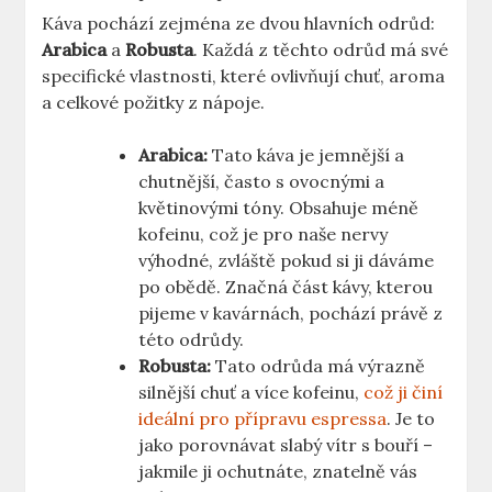
Káva pochází zejména ze dvou hlavních odrůd:
Arabica
a
Robusta
. Každá z těchto odrůd má své
specifické vlastnosti, které ovlivňují chuť, aroma
a celkové požitky z nápoje.
Arabica:
Tato káva je jemnější a
chutnější, často s ovocnými a
květinovými tóny. Obsahuje méně
kofeinu, což je pro naše nervy
výhodné, zvláště pokud si ji dáváme
po obědě. Značná část kávy, kterou
pijeme v kavárnách, pochází právě z
této odrůdy.
Robusta:
Tato odrůda má výrazně
silnější chuť a více kofeinu,
což ji činí
ideální pro přípravu espressa
. Je to
jako porovnávat slabý vítr s bouří –
jakmile ji ochutnáte, znatelně vás