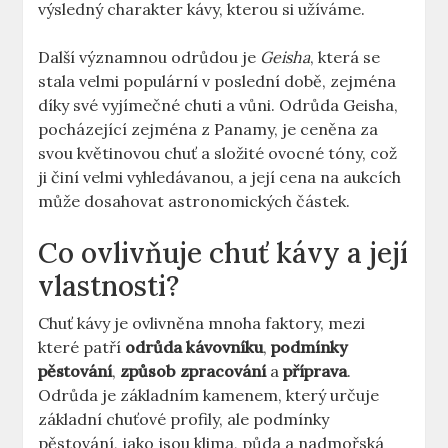
výsledný charakter kávy, kterou si užíváme.
Další významnou odrůdou je
Geisha
, která se
stala velmi populární v poslední době, zejména
díky své vyjímečné chuti a vůni. Odrůda Geisha,
pocházející zejména z Panamy, je ceněna za
svou květinovou chuť a složité ovocné tóny, což
ji činí velmi vyhledávanou, a její cena na aukcích
může dosahovat astronomických částek.
Co ovlivňuje chuť kávy a její
vlastnosti?
Chuť kávy je ovlivněna mnoha faktory, mezi
které patří
odrůda kávovníku
,
podmínky
pěstování
,
způsob zpracování
a
příprava
.
Odrůda je základním kamenem, který určuje
základní chuťové profily, ale podmínky
pěstování, jako jsou klima, půda a nadmořská