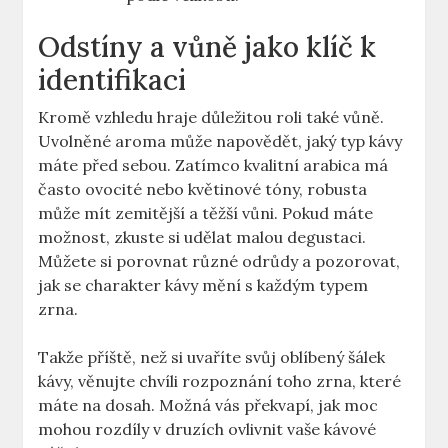
Odstíny a vůně jako klíč k
identifikaci
Kromě vzhledu hraje důležitou roli také vůně.
Uvolněné aroma může napovědět, jaký typ kávy
máte před sebou. Zatímco kvalitní arabica má
často ovocité nebo květinové tóny, robusta
může mít zemitější a těžší vůni. Pokud máte
možnost, zkuste si udělat malou degustaci.
Můžete si porovnat různé odrůdy a pozorovat,
jak se charakter kávy mění s každým typem
zrna.
Takže příště, než si uvaříte svůj oblíbený šálek
kávy, věnujte chvíli rozpoznání toho zrna, které
máte na dosah. Možná vás překvapí, jak moc
mohou rozdíly v druzích ovlivnit vaše kávové