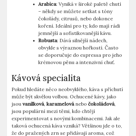
Arabica
: Vyniká v široké paletě chutí
– někdy se můžete setkat s tóny
čokolády, citrusů, nebo dokonce
koření. Ideální pro ty, kdo mají rádi
jemnější a sofistikovanější kávu.
Robusta
: Dává silnější nádech,
obvykle s výraznou hořkostí. Často
se doporučuje do espressa pro jeho
krémovou pěnu a intenzivní chuť.
Kávová specialita
Pokud hledáte něco neobvyklého, káva s příchutí
může být skvělou volbou. Ochucené kávy, jako
jsou
vanilková
,
karamelová
nebo
čokoládová
,
jsou populární mezi těmi, kdo chtějí
experimentovat s novými kombinacemi. Jak ale
taková ochucená káva vzniká? Většinou jde o to,
že do pražených zrn se přidávají aroma, což