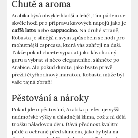
Chutě a aroma
Arabika bývá obvykle hladší a lehčí, tím pádem se
skvěle hodí pro přípravu kávových nápojů jako je
caffè latte
nebo
cappuccino
. Na druhé straně,
Robusta je silnější a svým způsobem se hodí pro
mohutnější espressa, která vás zahřejí na duši.
Takže pokud chcete vypadat jako kávohodný
guru a vybrat si něco elegantního, sáhněte po
Arabice. Ale pokud duníte, jako byste právě
přežili čtyřhodinový maraton, Robusta může být
vaše tajná zbraň!
Pěstování a nároky
Pokud jde o pěstování, Arabika preferuje vyšší
nadmořské výšky a chladnější klima, což z ní dělá
trošku náladovou divu. Dává přednost kvalitní
půdě a ochraně před sluncem, jako by byla na