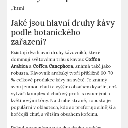
„`html
Jaké jsou hlavní druhy kávy
podle botanického
zařazení?
Existují dva hlavní druhy kávovníků, které
dominují světovému trhu s kávou:
Coffea
Arabica
a
Coffea Canephora
, známá také jako
robusta. Kávovník arabský tvoří přibližně 60-70
% celkové produkce kávy na světě. Je známý
svou jemnou chutí a vyšším obsahem kyselin, což
vytváří komplexní chuťový profil s ovocnými a
květinovými tóny. Na druhé straně, robusta je
populární v oblastech, kde se preferuje silnější a
hořčejší chuť, s větším obsahem kofeinu.
Pokud porovnáme tyto dva druhy,
arabica