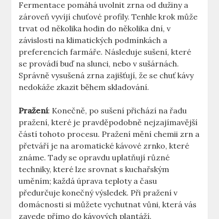
Fermentace pomáhá uvolnit zrna od dužiny a
zároveň vyvíjí chuťové profily. Tenhle krok může
trvat od několika hodin do několika dní, v
závislosti na klimatických podmínkách a
preferencích farmáře. Následuje sušení, které
se provádí buď na slunci, nebo v sušárnách.
Správně vysušená zrna zajišťují, že se chuť kávy
nedokáže zkazit během skladování.
Pražení
: Konečně, po sušení přichází na řadu
pražení, které je pravděpodobně nejzajímavější
částí tohoto procesu. Pražení mění chemii zrn a
přetváří je na aromatické kávové zrnko, které
známe. Tady se opravdu uplatňují různé
techniky, které lze srovnat s kuchařským
uměním; každá úprava teploty a času
předurčuje konečný výsledek. Při pražení v
domácnosti si můžete vychutnat vůni, která vás
zavede přímo do kávových plantáží.