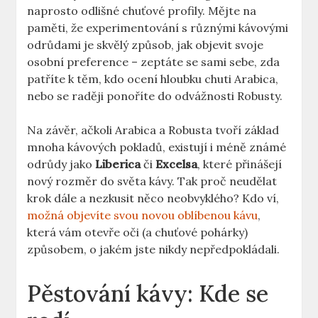
naprosto odlišné chuťové profily. Mějte na
paměti, že experimentování s různými kávovými
odrůdami je skvělý způsob, jak objevit svoje
osobní preference – zeptáte se sami sebe, zda
patříte k těm, kdo ocení hloubku chuti Arabica,
nebo se raději ponoříte do odvážnosti Robusty.
Na závěr, ačkoli Arabica a Robusta tvoří základ
mnoha kávových pokladů, existují i méně známé
odrůdy jako
Liberica
či
Excelsa
, které přinášejí
nový rozměr do světa kávy. Tak proč neudělat
krok dále a nezkusit něco neobvyklého? Kdo ví,
možná objevíte svou novou oblíbenou kávu
,
která vám otevře oči (a chuťové pohárky)
způsobem, o jakém jste nikdy nepředpokládali.
Pěstování kávy: Kde se