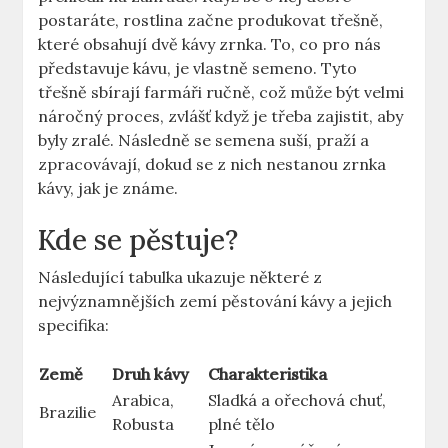
postaráte, rostlina začne produkovat třešně,
které obsahují dvě kávy zrnka. To, co pro nás
představuje kávu, je vlastně semeno. Tyto
třešně sbírají farmáři ručně, což může být velmi
náročný proces, zvlášť když je třeba zajistit, aby
byly zralé. Následně se semena suší, praží a
zpracovávají, dokud se z nich nestanou zrnka
kávy, jak je známe.
Kde se pěstuje?
Následující tabulka ukazuje některé z
nejvýznamnějších zemí pěstování kávy a jejich
specifika:
Země
Druh kávy
Charakteristika
Arabica,
Sladká a ořechová chuť,
Brazilie
Robusta
plné tělo