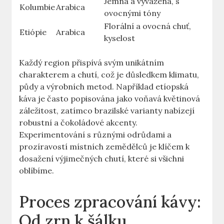
Jemná a vyvážená, s
Kolumbie
Arabica
ovocnými tóny
Florální a ovocná chuť,
Etiópie
Arabica
kyselost
Každý region přispívá svým unikátním
charakterem a chutí, což je důsledkem klimatu,
půdy a výrobních metod. Například etíopská
káva je často popisována jako voňavá květinová
záležitost, zatímco brazilské varianty nabízejí
robustní a čokoládové akcenty.
Experimentování s různými odrůdami a
prozíravostí místních zemědělců je klíčem k
dosažení výjimečných chutí, které si všichni
oblíbíme.
Proces zpracování kávy:
Od zrn k šálku