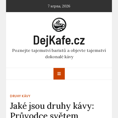
Skip
7 srpna, 2026
to
content
DejKafe.cz
Poznejte tajemství baristů a objevte tajemství
dokonalé kávy
DRUHY KÁVY
Jaké jsou druhy kávy:
Průvodce světem