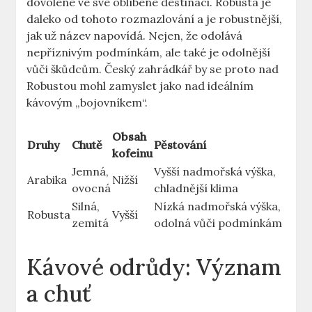
dovolené ve své oblíbené destinaci. Robusta je
daleko od tohoto rozmazlování a je robustnější,
jak už název napovídá. Nejen, že odolává
nepříznivým podmínkám, ale také je odolnější
vůči škůdcům. Český zahrádkář by se proto nad
Robustou mohl zamyslet jako nad ideálním
kávovým „bojovníkem“.
Obsah
Druhy
Chutě
Pěstování
kofeinu
Jemná,
Vyšší nadmořská výška,
Arabika
Nižší
ovocná
chladnější klima
Silná,
Nízká nadmořská výška,
Robusta
Vyšší
zemitá
odolná vůči podmínkám
Kávové odrůdy: Význam
a chuť