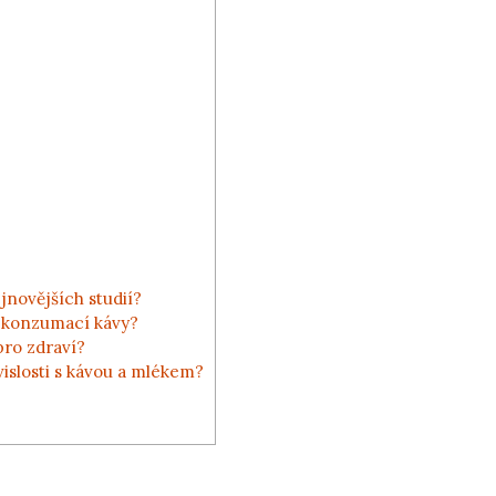
jnovějších studií?
s konzumací kávy?
pro zdraví?
vislosti s kávou a mlékem?