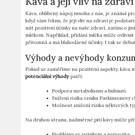
Káva a její vliv na zdraví
Káva, oblíbený nápoj mnoha z nás, je známá pro 
když vám řeknu, že její vliv na zdraví je podsta
mít pozitivní účinky na naše zdraví, zatímco jin
mlékem. Například, přidání mléka může ovlivnit 
přítomná a má blahodárné účinky. I tak se debat 
Výhody a nevýhody konzu
Pokud se zaměříme na pozitivní aspekty, káva 
potenciální výhody
patří:
Podpora metabolismu a hubnutí.
Snížení rizika vzniku Parkinsonovy 
Možnost snížení rizika některých typ
Na druhou stranu, nadměrné pití kávy může při
Problémy se spánkem a nervozita.