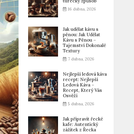
turecký způsob
16 dubna, 2026
Jak udělat kávu s
pěnou: Jak Udělat
Kávu s Pěnou –
Tajemství Dokonalé
Textury
7 dubna, 2026
Nejlepší ledová káva
recept: Nejlepší
Ledová Káva –
Recept, Který Vás
Osvěží
5 dubna, 2026
Jak připravit řecké
kafe: Autentický
zážitek z Řecka