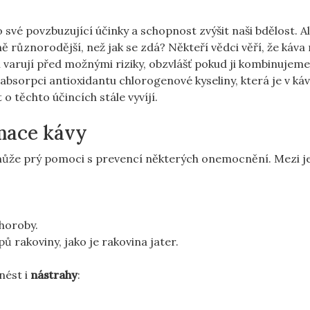
své povzbuzující účinky a schopnost zvýšit naši bdělost. A
tně různorodější, než jak se zdá? Někteří vědci věří, že káv
í varují před možnými riziky, obzvlášť pokud ji kombinujeme
absorpci antioxidantu chlorogenové kyseliny, která je v ká
o těchto účincích stále vyvíjí.
mace kávy
může prý pomoci s prevencí některých onemocnění. Mezi je
choroby.
ů rakoviny, jako je rakovina jater.
nést i
nástrahy
: