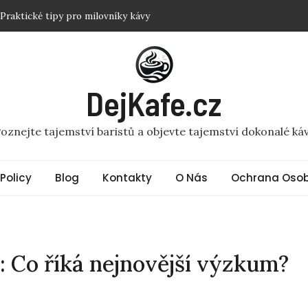
t? Triky pro klidný spánek
ě: Tradiční postupy a triky
 nejlepší výkon?
ství dokonalé cremy odhaleno
DejKafe.cz
: Praktické tipy pro milovníky kávy
oznejte tajemství baristů a objevte tajemství dokonalé ká
 Policy
Blog
Kontakty
O Nás
Ochrana Osob
 Co říká nejnovější výzkum?