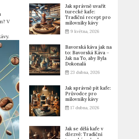
Jak správně uvařit
turecké kafe:
u
Tradiční recept pro
en? V
milovníky kávy
9 května, 2026
kávy.
Bavorská káva jak na
to: Bavorská Káva –
Jak na To, aby Byla
Dokonalá
23 dubna, 2026
Jak správně pít kafe:
Průvodce pro
milovníky kávy
17 dubna, 2026
Jak se dělá kafe v
džezvě: Tradiční