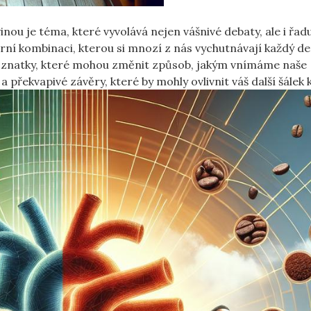
inou je téma, které vyvolává nejen vášnivé debaty, ale i řad
rní kombinaci, kterou si mnozí z nás vychutnávají každý d
poznatky, které mohou změnit způsob, jakým vnímáme naše
 překvapivé závěry, které by mohly ovlivnit váš další šálek 