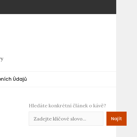
vy
ních Údajů
Hledáte konkrétní článek o kávě?
Najít