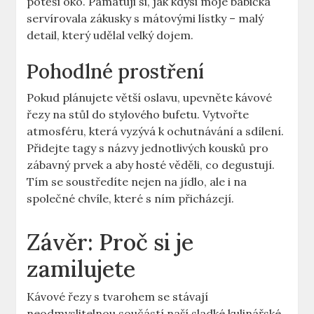
potěší oko. Pamatuji si, jak kdysi moje babička
servírovala zákusky s mátovými lístky – malý
detail, který udělal velký dojem.
Pohodlné prostření
Pokud plánujete větší oslavu, upevněte kávové
řezy na stůl do stylového bufetu. Vytvořte
atmosféru, která vyzývá k ochutnávání a sdílení.
Přidejte tagy s názvy jednotlivých kousků pro
zábavný prvek a aby hosté věděli, co degustují.
Tím se soustředíte nejen na jídlo, ale i na
společné chvíle, které s ním přicházejí.
Závěr: Proč si je
zamilujete
Kávové řezy s tvarohem se stávají
neodmyslitelnou součástí naší sladké kulinářské