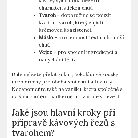
kávový výluh dodá dezertu
charakteristickou chuť.
Tvaroh
– doporučuje se použít
kvalitní tvaroh, který zajistí
krémovou konzistenci.
Máslo
– pro jemnost těsta a bohatší
chuť.
Vejce
– pro spojení ingrediencí a
nadýchání těsta.
Dále můžete přidat kokos, čokoládové kousky
nebo ořechy pro obohacení chuti a textury.
Nezapomeňte také na vanilku, která společně s
dalšími chutěmi nádherně prozáří celý dezert.
Jaké jsou hlavní kroky při
přípravě kávových řezů s
tvarohem?