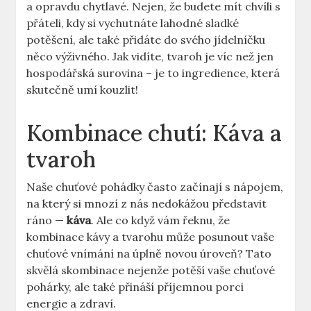
a opravdu chytlavé. Nejen, že budete mít chvíli s
přáteli, kdy si vychutnáte lahodné sladké
potěšení, ale také přidáte do svého jídelníčku
něco výživného. Jak vidíte, tvaroh je víc než jen
hospodářská surovina – je to ingredience, která
skutečně umí kouzlit!
Kombinace chutí: Káva a
tvaroh
Naše chuťové pohádky často začínají s nápojem,
na který si mnozí z nás nedokážou představit
ráno —
káva
. Ale co když vám řeknu, že
kombinace kávy a tvarohu může posunout vaše
chuťové vnímání na úplně novou úroveň? Tato
skvělá skombinace nejenže potěší vaše chuťové
pohárky, ale také přináší příjemnou porci
energie a zdraví.