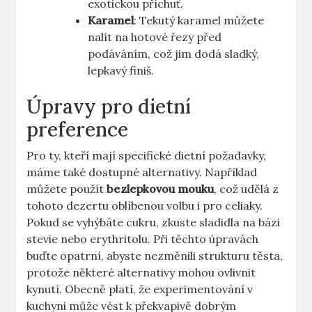
exotickou příchuť.
Karamel
: Tekutý karamel můžete
nalít na hotové řezy před
podáváním, což jim dodá sladký,
lepkavý finiš.
Úpravy pro dietní
preference
Pro ty, kteří mají specifické dietní požadavky,
máme také dostupné alternativy. Například
můžete použít
bezlepkovou mouku
, což udělá z
tohoto dezertu oblíbenou volbu i pro celiaky.
Pokud se vyhýbáte cukru, zkuste sladidla na bázi
stevie nebo erythritolu. Při těchto úpravách
buďte opatrní, abyste nezměnili strukturu těsta,
protože některé alternativy mohou ovlivnit
kynutí. Obecně platí, že experimentování v
kuchyni může vést k překvapivě dobrým