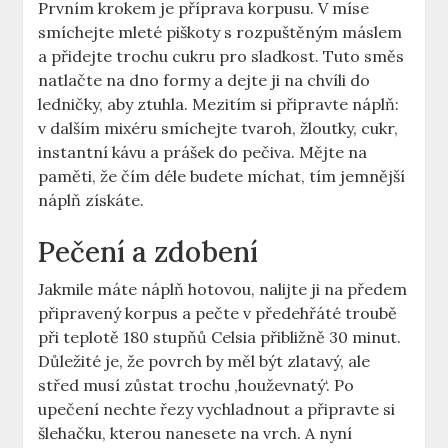
Prvním krokem je příprava korpusu. V míse
smíchejte mleté piškoty s rozpuštěným máslem
a přidejte trochu cukru pro sladkost. Tuto směs
natlačte na dno formy a dejte ji na chvíli do
ledničky, aby ztuhla. Mezitím si připravte náplň:
v dalším mixéru smíchejte tvaroh, žloutky, cukr,
instantní kávu a prášek do pečiva. Mějte na
paměti, že čím déle budete míchat, tím jemnější
náplň získáte.
Pečení a zdobení
Jakmile máte náplň hotovou, nalijte ji na předem
připravený korpus a pečte v předehřáté troubě
při teplotě 180 stupňů Celsia přibližně 30 minut.
Důležité je, že povrch by měl být zlatavý, ale
střed musí zůstat trochu ‚houževnatý‘. Po
upečení nechte řezy vychladnout a připravte si
šlehačku, kterou nanesete na vrch. A nyní