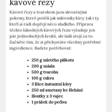
kávové řezy
Kávové řezy s tvarohem jsou skvostnými
pokrmy, které potěší jak milovníky kávy, tak i ty,
kteří si rádi dopřejí něco sladkého. Příprava
těchto lahodných kávových řezu vyžaduje jen
pár jednoduchých kroků, ale úsilí stojí za to.
Začněte tím, že si přichystáte všechny potřebné
ingredience. Budete potřebovat:
250 g mletého piškotu
200 g másla
500 g tvarohu
100 g cukru
3 lžíce instantní kávy
250 ml smetany ke šlehání
žloutky z 3 vajec
1 prášek do pečiva