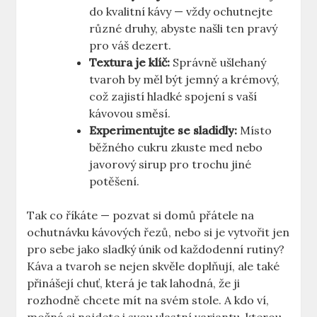
do kvalitní kávy — vždy ochutnejte
různé druhy, abyste našli ten pravý
pro váš dezert.
Textura je klíč:
Správně ušlehaný
tvaroh by měl být jemný a krémový,
což zajistí hladké spojení s vaší
kávovou směsí.
Experimentujte se sladidly:
Místo
běžného cukru zkuste med nebo
javorový sirup pro trochu jiné
potěšení.
Tak co říkáte — pozvat si domů přátele na
ochutnávku kávových řezů, nebo si je vytvořit jen
pro sebe jako sladký únik od každodenní rutiny?
Káva a tvaroh se nejen skvěle doplňují, ale také
přinášejí chuť, která je tak lahodná, že ji
rozhodně chcete mít na svém stole. A kdo ví,