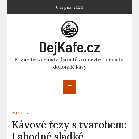
Skip
6 srpna, 2026
to
content
DejKafe.cz
Poznejte tajemství baristů a objevte tajemství
dokonalé kávy
RECEPTY
Kávové řezy s tvarohem:
Lahodné sladké