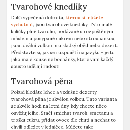
Tvarohové knedlíky
Další vypečená dobrota,
kterou si můžete
vychutnat
, jsou tvarohové knedlíky. Tyto malé
kuličky plné tvarohu, podávané s rozpuštěným
máslem a posypané cukrem nebo strouhankou,
jsou ideální volbou pro sladký oběd nebo dezert.
Představte si, jak se rozpouští na jazyku – je to
jako malé kouzelné bochánky, které vám každý
sousto udělají radost!
Tvarohová pěna
Pokud hledáte lehce a vzdušné dezerty,
tvarohová pěna je skvělou volbou. Tato varianta
se skvěle hodí na letní dny, kdy chcete něco
osvěžujícího. Stačí smíchat tvaroh, smetanu a
trošku cukru, přidat ovoce dle chuti a nechat to
chvíli odležet v ledničce. Můžete také