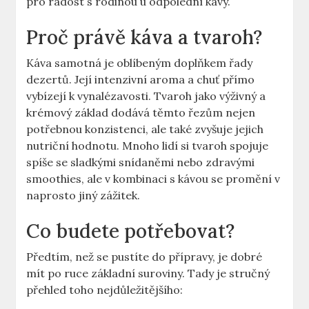
pro radost s rodinou u odpolední kávy.
Proč právě káva a tvaroh?
Káva samotná je oblíbeným doplňkem řady
dezertů. Její intenzivní aroma a chuť přímo
vybízejí k vynalézavosti. Tvaroh jako výživný a
krémový základ dodává těmto řezům nejen
potřebnou konzistenci, ale také zvyšuje jejich
nutriční hodnotu. Mnoho lidí si tvaroh spojuje
spíše se sladkými snídaněmi nebo zdravými
smoothies, ale v kombinaci s kávou se promění v
naprosto jiný zážitek.
Co budete potřebovat?
Předtím, než se pustíte do přípravy, je dobré
mít po ruce základní suroviny. Tady je stručný
přehled toho nejdůležitějšího: