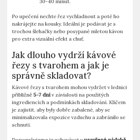
30-40 minut.
Po upečení nechte řez vychladnout a poté ho
nakrájejte na kousky. Ideální je podávat je s
trochou šlehačky nebo posypané mletou kávou
pro extra vizuální efekt a chuť.
Jak dlouho vydrží kávové
řezy s tvarohem a jak je
správně skladovat?
Kávové řezy s tvarohem mohou vydržet v lednici
přibližně
5-7 dní
v závislosti na použitých
ingrediencích a podmínkách skladování. Klíčem
je zajistit, aby byly dobře zabalené, aby se
minimalizovala expozice vzduchu a zabránilo se
schnutí.
Doporučujeme je uchovávat v
uzavřené nádobě