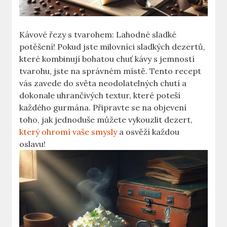
Kávové řezy s tvarohem: Lahodné sladké
potěšení! Pokud jste milovníci sladkých dezertů,
které kombinují bohatou chuť kávy s jemností
tvarohu, jste na správném místě. Tento recept
vás zavede do světa neodolatelných chutí a
dokonale uhrančivých textur, které poteší
každého gurmána. Připravte se na objevení
toho, jak jednoduše můžete vykouzlit dezert,
který ohromí vaše smysly
a osvěží každou
oslavu!