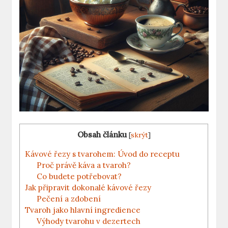
Obsah článku
[
skrýt
]
Kávové řezy s tvarohem: Úvod do receptu
Proč právě káva a tvaroh?
Co budete potřebovat?
Jak připravit dokonalé kávové řezy
Pečení a zdobení
Tvaroh jako hlavní ingredience
Výhody tvarohu v dezertech