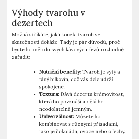
Výhody tvarohu v
dezertech
Možná si říkáte, jaká kouzla tvaroh ve
skutečnosti dokáže. Tady je pár důvodů, proč
byste ho měli do svých kávových řezů rozhodně
zařadit:
Nutriční benefity:
Tvaroh je sytý a
plný bílkovin, což vás déle udrží
spokojené.
Textura:
Dává dezertu krémovitost,
která ho povznáší a dělá ho
neodolatelně jemným.
Univerzálnost:
Můžete ho
kombinovat s různými přísadami,
jako je čokoláda, ovoce nebo ořechy.