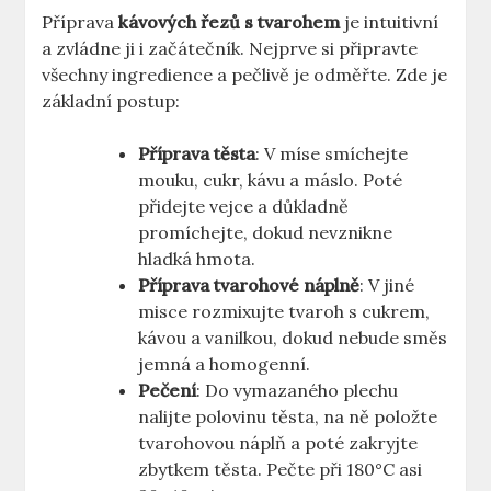
Příprava
kávových řezů s tvarohem
je intuitivní
a zvládne ji i začátečník. Nejprve si připravte
všechny ingredience a pečlivě je odměřte. Zde je
základní postup:
Příprava těsta
: V míse smíchejte
mouku, cukr, kávu a máslo. Poté
přidejte vejce a důkladně
promíchejte, dokud nevznikne
hladká hmota.
Příprava tvarohové náplně
: V jiné
misce rozmixujte tvaroh s cukrem,
kávou a vanilkou, dokud nebude směs
jemná a homogenní.
Pečení
: Do vymazaného plechu
nalijte polovinu těsta, na ně položte
tvarohovou náplň a poté zakryjte
zbytkem těsta. Pečte při 180°C asi