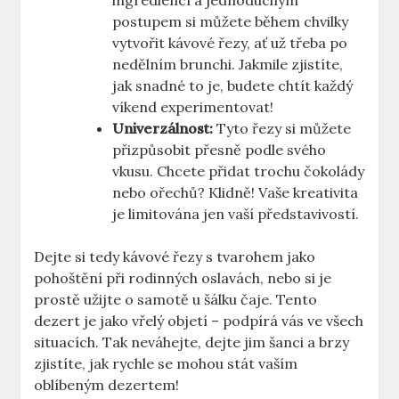
ingrediencí a jednoduchým
postupem si můžete během chvilky
vytvořit kávové řezy, ať už třeba po
nedělním brunchi. Jakmile zjistíte,
jak snadné to je, budete chtít každý
víkend experimentovat!
Univerzálnost:
Tyto řezy si můžete
přizpůsobit přesně podle svého
vkusu. Chcete přidat trochu čokolády
nebo ořechů? Klidně! Vaše kreativita
je limitována jen vaší představivostí.
Dejte si tedy kávové řezy s tvarohem jako
pohoštění při rodinných oslavách, nebo si je
prostě užijte o samotě u šálku čaje. Tento
dezert je jako vřelý objetí – podpírá vás ve všech
situacích. Tak neváhejte, dejte jim šanci a brzy
zjistíte, jak rychle se mohou stát vaším
oblíbeným dezertem!