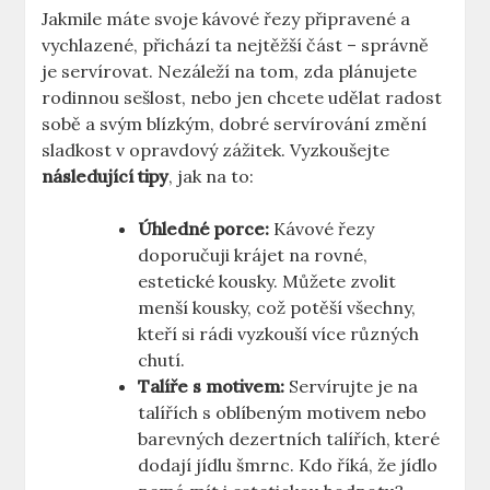
Jakmile máte svoje kávové řezy připravené a
vychlazené, přichází ta nejtěžší část – správně
je servírovat. Nezáleží na tom, zda plánujete
rodinnou sešlost, nebo jen chcete udělat radost
sobě a svým blízkým, dobré servírování změní
sladkost v opravdový zážitek. Vyzkoušejte
následující tipy
, jak na to:
Úhledné porce:
Kávové řezy
doporučuji krájet na rovné,
estetické kousky. Můžete zvolit
menší kousky, což potěší všechny,
kteří si rádi vyzkouší více různých
chutí.
Talíře s motivem:
Servírujte je na
talířích s oblíbeným motivem nebo
barevných dezertních talířích, které
dodají jídlu šmrnc. Kdo říká, že jídlo