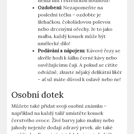
nemá mít i estetickou hodnotu?
Ozdobení:
Nezapomeňte na
poslední tečku – ozdobte je
šlehačkou, čokoládovou polevou
nebo drcenými ořechy. Je to jako
malba, každý kousek může být
umělecké dílo!
Podávání s nápojem:
Kávové řezy se
skvěle hodí k šálku černé kávy nebo
osvěžujícímu čaji. A pokud se cítíte
odvážně, zkuste nějaký delikátní likér
– ať už máte důvod k oslavě nebo ne!
Osobní dotek
Můžete také přidat svoji osobní známku –
například na každý talíř umístěte kousek
čerstvého ovoce. Živé barvy jako maliny nebo
jahody nejenže dodají zdravý prvek, ale také