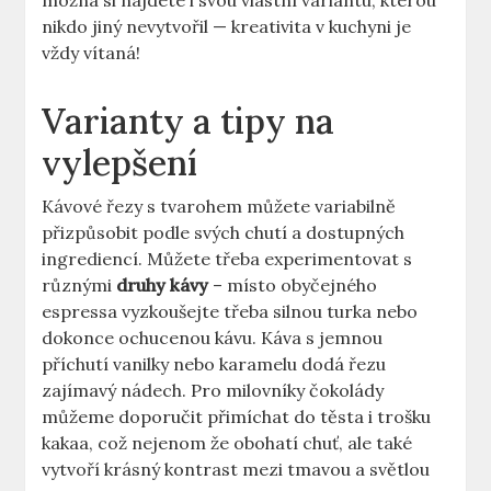
možná si najdete i svou vlastní variantu, kterou
nikdo jiný nevytvořil — kreativita v kuchyni je
vždy vítaná!
Varianty a tipy na
vylepšení
Kávové řezy s tvarohem můžete variabilně
přizpůsobit podle svých chutí a dostupných
ingrediencí. Můžete třeba experimentovat s
různými
druhy kávy
– místo obyčejného
espressa vyzkoušejte třeba silnou turka nebo
dokonce ochucenou kávu. Káva s jemnou
příchutí vanilky nebo karamelu dodá řezu
zajímavý nádech. Pro milovníky čokolády
můžeme doporučit přimíchat do těsta i trošku
kakaa, což nejenom že obohatí chuť, ale také
vytvoří krásný kontrast mezi tmavou a světlou