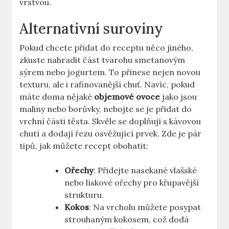
vrstvou.
Alternativní suroviny
Pokud chcete přidat do receptu něco jiného,
zkuste nahradit část tvarohu smetanovým
sýrem nebo jogurtem. To přinese nejen novou
texturu, ale i rafinovanější chuť. Navíc, pokud
máte doma nějaké
objemové ovoce
jako jsou
maliny nebo borůvky, nebojte se je přidat do
vrchní části těsta. Skvěle se doplňují s kávovou
chutí a dodají řezu osvěžující prvek. Zde je pár
tipů, jak můžete recept obohatit:
Ořechy
: Přidejte nasekané vlašské
nebo lískové ořechy pro křupavější
strukturu.
Kokos
: Na vrcholu můžete posypat
strouhaným kokosem, což dodá