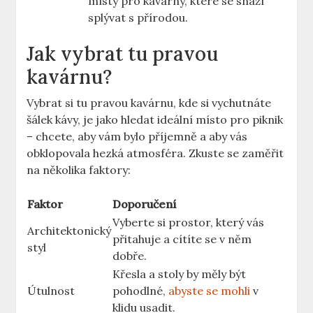
místy pro kavárny, které se snaží
splývat s přírodou.
Jak vybrat tu pravou
kavárnu?
Vybrat si tu pravou kavárnu, kde si vychutnáte
šálek kávy, je jako hledat ideální místo pro piknik
– chcete, aby vám bylo příjemně a aby vás
obklopovala hezká atmosféra. Zkuste se zaměřit
na několika faktory:
Faktor
Doporučení
Vyberte si prostor, který vás
Architektonický
přitahuje a cítíte se v něm
styl
dobře.
Křesla a stoly by měly být
Útulnost
pohodlné,
abyste se mohli
v
klidu usadit.