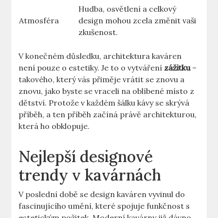
Hudba, osvětlení a celkový
Atmosféra
design mohou zcela změnit vaši
zkušenost.
V konečném důsledku, architektura kaváren
není pouze o estetiky. Je to o vytváření
zážitku
–
takového, který vás přiměje vrátit se znovu a
znovu, jako byste se vraceli na oblíbené místo z
dětství. Protože v každém šálku kávy se skrývá
příběh, a ten příběh začíná právě architekturou,
která ho obklopuje.
Nejlepší designové
trendy v kavárnách
V poslední době se design kaváren vyvinul do
fascinujícího umění, které spojuje funkčnost s
estetickým požitek. Moderní kavárny již dávno