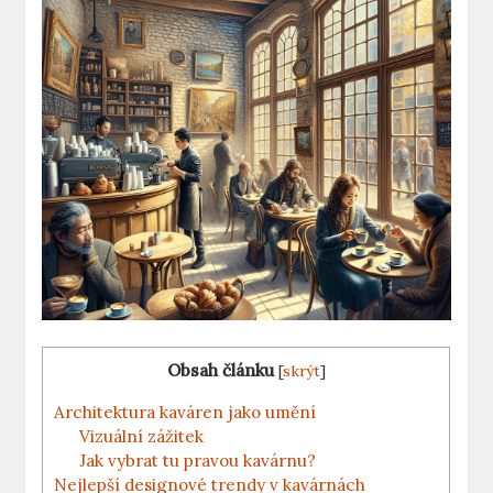
Obsah článku
[
skrýt
]
Architektura kaváren jako umění
Vizuální zážitek
Jak vybrat tu pravou kavárnu?
Nejlepší designové trendy v kavárnách