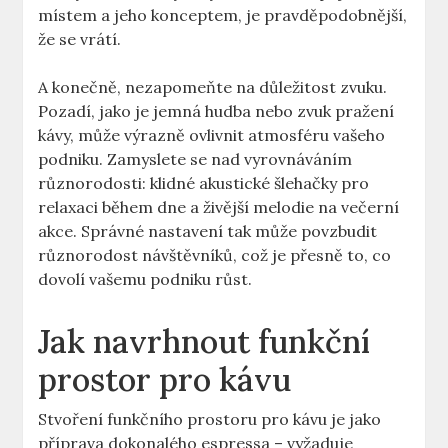
místem a jeho konceptem, je pravděpodobnější,
že se vrátí.
A konečně, nezapomeňte na důležitost zvuku.
Pozadí, jako je jemná hudba nebo zvuk pražení
kávy, může výrazně ovlivnit atmosféru vašeho
podniku. Zamyslete se nad vyrovnáváním
různorodosti: klidné akustické šlehačky pro
relaxaci během dne a živější melodie na večerní
akce. Správné nastavení tak může povzbudit
různorodost návštěvníků, což je přesně to, co
dovolí vašemu podniku růst.
Jak navrhnout funkční
prostor pro kávu
Stvoření funkčního prostoru pro kávu je jako
příprava dokonalého espressa – vyžaduje