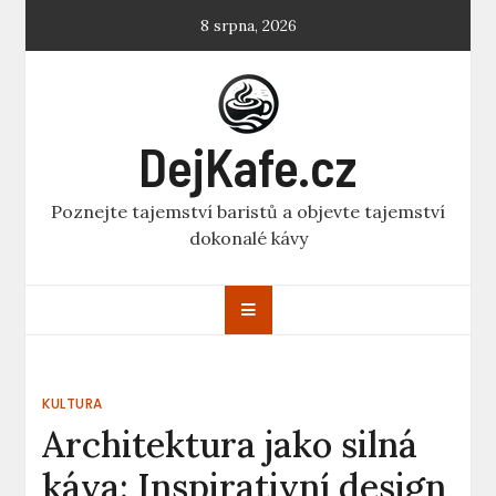
Skip
8 srpna, 2026
to
content
DejKafe.cz
Poznejte tajemství baristů a objevte tajemství
dokonalé kávy
KULTURA
Architektura jako silná
káva: Inspirativní design