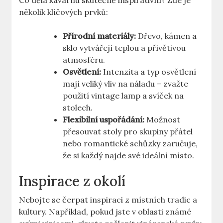
Co dělá kavárnu skutečně inspirativní? Zde je
několik klíčových prvků:
Přírodní materiály:
Dřevo, kámen a
sklo vytvářejí teplou a přívětivou
atmosféru.
Osvětlení:
Intenzita a typ osvětlení
mají veliký vliv na náladu – zvažte
použití vintage lamp a svíček na
stolech.
Flexibilní uspořádání:
Možnost
přesouvat stoly pro skupiny přátel
nebo romantické schůzky zaručuje,
že si každý najde své ideální místo.
Inspirace z okolí
Nebojte se čerpat inspiraci z místních tradic a
kultury. Například, pokud jste v oblasti známé