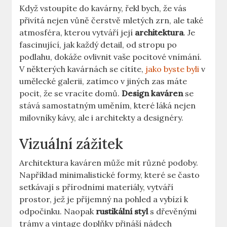
Když vstoupíte do kavárny, řekl bych, že vás
přivítá nejen vůně čerstvě mletých zrn, ale také
atmosféra, kterou vytváří její
architektura
. Je
fascinující, jak každý detail, od stropu po
podlahu, dokáže ovlivnit vaše pocitové vnímání.
V některých kavárnách se cítíte,
jako byste byli
v
umělecké galerii, zatímco v jiných zas máte
pocit, že se vracíte domů.
Design kaváren
se
stává samostatným uměním, které láká nejen
milovníky kávy, ale i architekty a designéry.
Vizuální zážitek
Architektura kaváren může mít různé podoby.
Například minimalistické formy, které se často
setkávají s přírodními materiály, vytváří
prostor, jež je příjemný na pohled a vybízí k
odpočinku. Naopak
rustikální styl
s dřevěnými
trámy a vintage doplňky přináší nádech