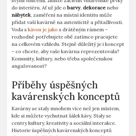
svými vinicemi, zkuste začlenit vinárenské prvky
do interiéru. Ať už jde o
barvy
,
dekorace
nebo
nábytek
, zaměření na místní identitu může
přidat vaší kavárně na autenticitě a přitažlivosti.
Voda s
kávou je jako
s drátěným rámem –
rozhodně potřebujete obě zatímco pracujete
na celkovém vzhledu. Stejně důležitý je i koncept
– co chcete, aby vaše kavárna reprezentovala?
Komunity, kultury, nebo třeba společenskou
angažovanost?
Příběhy úspěšných
kavárenských konceptů
Kavárny se staly mnohem více než jen místem,
kde si můžete vychutnat šálek kávy. Staly se
centry kultury, kreativity a sociální interakce.
Historie úspěšných kavárenských konceptů