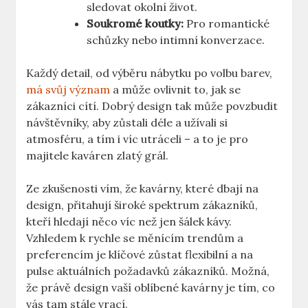
sledovat okolní život.
Soukromé koutky:
Pro romantické
schůzky nebo intimní konverzace.
Každý detail, od výběru nábytku po volbu barev,
má svůj význam
a může ovlivnit to, jak se
zákazníci cítí. Dobrý design tak může povzbudit
návštěvníky, aby zůstali déle a užívali si
atmosféru, a tím i víc utráceli – a to je pro
majitele kaváren zlatý grál.
Ze zkušenosti vím, že kavárny, které dbají na
design, přitahují široké spektrum zákazníků,
kteří hledají něco víc než jen šálek kávy.
Vzhledem k rychle se měnícím trendům a
preferencím je klíčové zůstat flexibilní a na
pulse aktuálních požadavků zákazníků. Možná,
že právě design vaší oblíbené kavárny je tím, co
vás tam stále vrací.