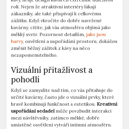
roli. Nejen že atraktivní interiéry lákají
zákazníky, ale také přispívají k celkovému
zážitku. Když vkročíte do dobře navržené
kavárny, cítíte, jak vás atmosféra objímá jako
měkký svetr. Pozornost detailům,
jako jsou
barvy
, osvětlení a uspořádání prostoru, dokážou
změnit běžný zážitek z kávy na něco
nezapomenutelného.
Vizuální přitažlivost a
pohodlí
Když se zamyslíte nad tím, co vás přitahuje do
určité kavárny, často jde o vizuální prvky, které
hravě kombinují funkčnost s estetikou.
Kreativní
uspořádání sedadel
může povzbudit interakci
mezi návštěvníky, zatímco měkké, dobře
umístěné osvětlení vytváří intimní atmosféru.