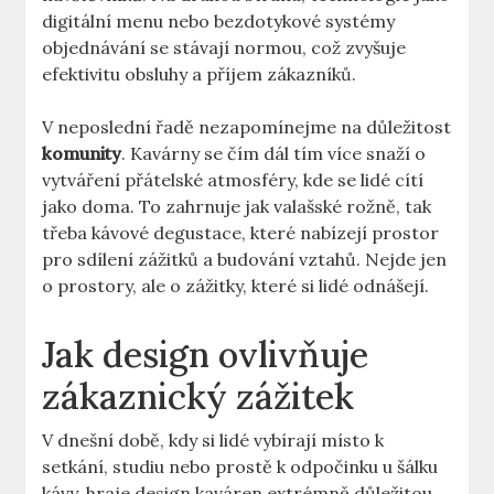
digitální menu nebo bezdotykové systémy
objednávání se stávají normou, což zvyšuje
efektivitu obsluhy a příjem zákazníků.
V neposlední řadě nezapomínejme na důležitost
komunity
. Kavárny se čím dál tím více snaží o
vytváření přátelské atmosféry, kde se lidé cítí
jako doma. To zahrnuje jak valašské rožně, tak
třeba kávové degustace, které nabízejí prostor
pro sdílení zážitků a budování vztahů. Nejde jen
o prostory, ale o zážitky, které si lidé odnášejí.
Jak design ovlivňuje
zákaznický zážitek
V dnešní době, kdy si lidé vybírají místo k
setkání, studiu nebo prostě k odpočinku u šálku
kávy, hraje design kaváren extrémně důležitou