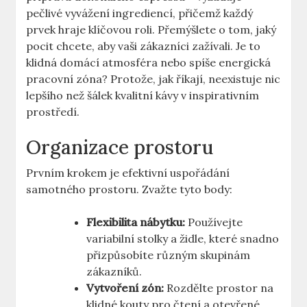
pečlivé vyvážení ingrediencí, přičemž každý
prvek hraje klíčovou roli. Přemýšlete o tom, jaký
pocit chcete, aby vaši zákazníci zažívali. Je to
klidná domácí atmosféra nebo spíše energická
pracovní zóna? Protože, jak říkají, neexistuje nic
lepšího než šálek kvalitní kávy v inspirativním
prostředí.
Organizace prostoru
Prvním krokem je efektivní uspořádání
samotného prostoru. Zvažte tyto body:
Flexibilita nábytku:
Používejte
variabilní stolky a židle, které snadno
přizpůsobíte různým skupinám
zákazníků.
Vytvoření zón:
Rozdělte prostor na
klidné kouty pro čtení a otevřené