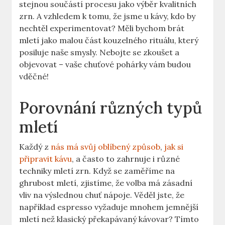
stejnou součástí procesu jako výběr kvalitních
zrn. A⁣ vzhledem k tomu, ⁣že jsme u⁣ kávy,⁢ kdo by
nechtěl⁢ experimentovat? Měli bychom brát
mletí jako malou část kouzelného rituálu, který
posiluje naše smysly. Nebojte se zkoušet a
objevovat – vaše chuťové pohárky vám budou
vděčné!
Porovnání různých typů
⁢mletí
Každý​ z
nás má svůj oblíbený způsob
,
jak si
připravit kávu
, a často to zahrnuje⁢ i různé
techniky mletí zrn. Když se zaměříme na
ghrubost mletí, zjistíme, že volba má zásadní
vliv na výslednou chuť ⁤nápoje. Věděl jste, že
například espresso vyžaduje ‍mnohem jemnější
mletí než klasický překapávaný ​kávovar? Tímto