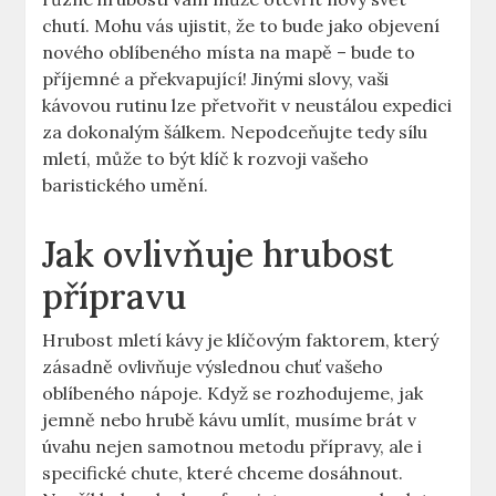
chutí. Mohu vás ujistit, že to bude jako objevení
nového oblíbeného místa na mapě –⁣ bude to
‍příjemné a překvapující! Jinými slovy, vaši
kávovou rutinu lze přetvořit v⁤ neustálou expedici
za dokonalým ​šálkem. Nepodceňujte tedy⁢ sílu
mletí, může to být klíč k rozvoji ⁣vašeho
baristického umění.
Jak ovlivňuje hrubost
přípravu
Hrubost mletí kávy⁣ je klíčovým⁤ faktorem, který
zásadně ovlivňuje výslednou chuť vašeho
oblíbeného nápoje. Když se rozhodujeme, jak
jemně nebo hrubě kávu umlít, musíme brát v
úvahu nejen samotnou metodu⁢ přípravy, ale i
specifické chute, které chceme dosáhnout.