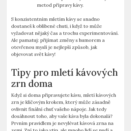
metod přípravy kávy.
S konzistentním mletím kávy se snadno
dostaneš k oblíbené ⁤chuti, i když to může
vyžadovat nějaký čas a trochu experimentování.
Ale pamatuj: ⁢přijímat změny s humorem a
otevřenou myslí je nejlepší způsob, jak
objevovat svět kávy!
Tipy‍ pro mletí kávových
zrn doma
Když si doma připravujete kávu, mletí kávových
zrn je klíčovým krokem, který může zásadně
ovlivnit finální chuť vašeho ⁤nápoje. Jak tedy⁢
dosáhnout toho, aby vaše káva byla dokonalá?
Prvním pravidlem je nevylévat kávová zrna na
zemi. Zní to jako vtip,‌ ale mnoho lidí ⁤se nudí a