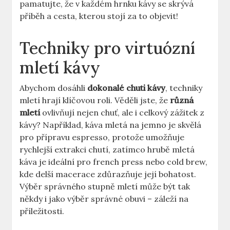
pamatujte, že v každém hrnku kávy se skrývá
příběh a ⁢cesta, kterou stojí za to objevit!
Techniky ⁤pro⁢ virtuózní
mletí kávy
Abychom dosáhli
dokonalé chuti kávy
,‌ techniky
mletí hrají klíčovou‍ roli. Věděli jste, že
různá
mletí
ovlivňují nejen chuť, ale i celkový zážitek z
kávy?⁤ Například, káva mletá na jemno je skvělá​
pro přípravu espresso, protože umožňuje
rychlejší extrakci chutí, zatímco ⁢hrubě mletá
káva je ideální pro french press nebo ⁤cold ⁢brew,
kde delší macerace zdůrazňuje její bohatost.
Výběr správného stupně mletí může ⁣být tak
někdy i jako výběr​ správné obuvi – záleží na
příležitosti.