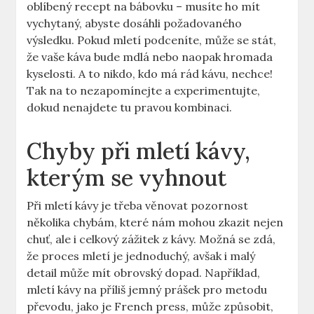
oblíbený recept na bábovku – musíte ho mít
vychytaný, abyste dosáhli požadovaného
výsledku. Pokud mletí podceníte,‍ může se stát,
že vaše káva bude mdlá nebo naopak hromada
kyselosti. A ⁤to nikdo, kdo má rád ⁢kávu, nechce!
Tak na to nezapomínejte a⁤ experimentujte,
dokud nenajdete tu pravou ‌kombinaci.
Chyby při mletí kávy,
kterým ‌se vyhnout
Při mletí kávy je⁤ třeba věnovat pozornost
několika chybám, které nám mohou​ zkazit nejen
⁣chuť, ale i⁤ celkový zážitek z kávy. Možná ⁤se zdá,
že proces mletí je jednoduchý, avšak i malý⁤
detail může mít obrovský dopad. Například,
mletí kávy na příliš jemný prášek pro metodu
převodu, jako je French press, může způsobit,