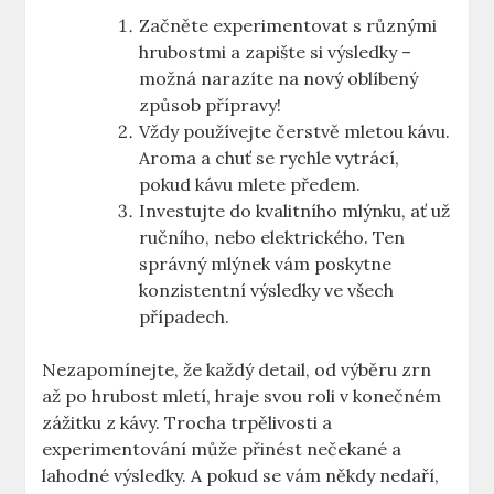
Začněte ‌experimentovat s různými
hrubostmi a zapište si výsledky –
možná narazíte na nový oblíbený
způsob přípravy!
Vždy používejte čerstvě mletou kávu.
Aroma a chuť se rychle vytrácí,
pokud kávu mlete předem.
Investujte do kvalitního⁣ mlýnku, ať už
ručního, nebo elektrického. Ten
správný ⁢mlýnek vám poskytne
konzistentní výsledky ⁤ve všech
případech.
Nezapomínejte, že každý detail, ⁣od výběru zrn
až po ​hrubost mletí, hraje svou roli v konečném
zážitku‍ z kávy. Trocha trpělivosti a
experimentování může přinést nečekané a
lahodné výsledky. A pokud se vám někdy nedaří,⁤