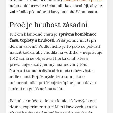
nebo cold brew je třeba mlít kávu hruběji, aby se
zabránilo přeměnění kávy na nahořklou pastu.
Proč je hrubost zásadní
Klíčem k lahodné chuti je
správná kombinace
času, teploty⁢ a hrubosti
. Příliš jemné mletí při
delším vaření? Podle mého je to ‌jako se pokusit
naučit kočku, aby chodila⁢ na vodítku‍ – nepracuje
​to! Začíná se objevovat hořká ‍chuť, která
⁢převálcuje každý jemný nuancovaný tón.
Naproti tomu příliš hrubé ⁣mletí může vést k
mdlé chuti. Popřemýšlejte o⁤ tom jako o
ochucení jídla: potřebujete úplně jinou dávku
koření na ​guláš ​než na salát.
Pokud se můžete dostat k mletí kávových zrn
doma, experimentujte! Mletí kávových zrn na
různé hrubosti vám může otevřít nový ‍svět