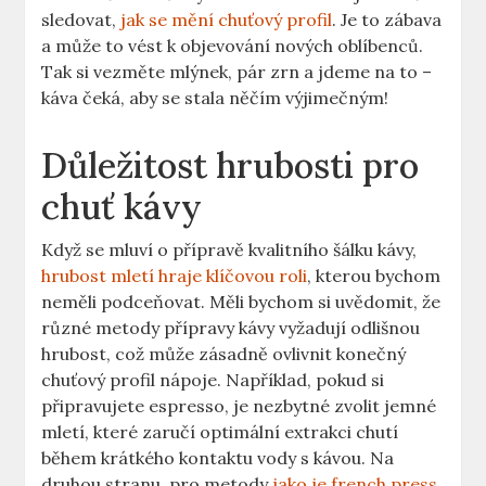
sledovat,
jak se mění chuťový profil
. Je to zábava
a může to vést k objevování nových oblíbenců.
Tak si vezměte mlýnek,⁢ pár‌ zrn a jdeme na to –
káva čeká, aby se stala něčím výjimečným!
Důležitost hrubosti ‍pro
chuť kávy
Když se mluví o přípravě kvalitního šálku kávy,
hrubost mletí hraje klíčovou roli
,⁣ kterou bychom
neměli podceňovat. Měli bychom si uvědomit, že
různé metody přípravy kávy vyžadují odlišnou
hrubost, což může zásadně ovlivnit konečný
chuťový profil nápoje. Například, pokud ⁢si
připravujete espresso, je nezbytné zvolit ‍jemné
mletí, které zaručí optimální extrakci chutí
během krátkého kontaktu vody s kávou. Na
druhou stranu, pro metody
jako je french press