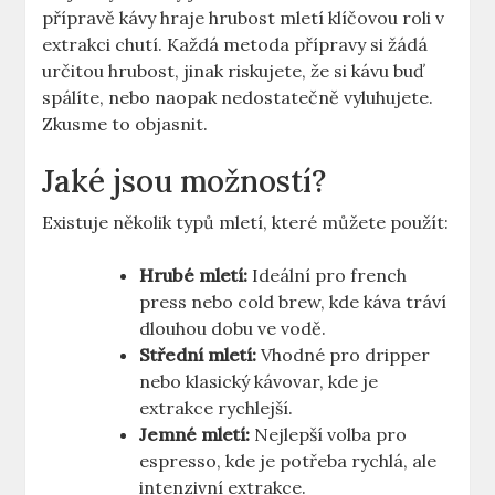
přípravě kávy hraje hrubost mletí klíčovou roli v
extrakci chutí. Každá metoda přípravy si ‌žádá
určitou hrubost, jinak ⁤riskujete, že si kávu buď
spálíte, nebo‍ naopak nedostatečně vyluhujete.
Zkusme to objasnit.
Jaké ‍jsou možností?
Existuje několik typů mletí, které můžete ‍použít:
Hrubé mletí:
Ideální pro french
press nebo cold brew, kde káva tráví
dlouhou dobu ve vodě.
Střední mletí:
Vhodné pro dripper
nebo klasický kávovar, kde je
extrakce rychlejší.
Jemné mletí:
Nejlepší volba‍ pro
espresso, kde⁣ je potřeba rychlá, ale
intenzivní extrakce.