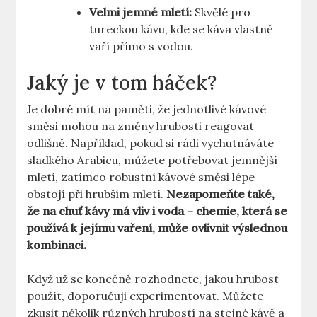
Velmi jemné mletí:
Skvělé pro
tureckou kávu, kde se káva vlastně
vaří⁣ přímo s vodou.
Jaký je v tom⁤ háček?
Je dobré mít na paměti, že jednotlivé kávové
směsi mohou na změny hrubosti reagovat
odlišně. Například, pokud si rádi vychutnáváte
sladkého Arabicu, můžete potřebovat jemnější
mletí, zatímco robustní kávové směsi lépe​
obstojí ⁣při hrubším mletí.
Nezapomeňte také,
že na‍ chuť kávy má vliv i voda – chemie, která se
používá k jejímu vaření, může ovlivnit výslednou
kombinaci.
Když už se⁣ konečně ‌rozhodnete, jakou hrubost
použít, doporučuji experimentovat. Můžete
zkusit několik různých hrubostí na stejné kávě a