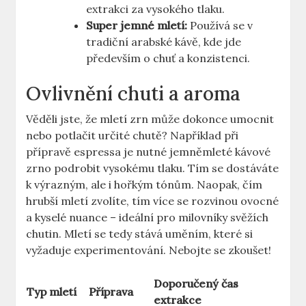
extrakci za vysokého tlaku.
Super jemné mletí:
Používá se v
tradiční arabské kávě, kde‌ jde
především​ o chuť a konzistenci.
Ovlivnění chuti a aroma
Věděli jste, že mletí zrn může dokonce umocnit
nebo potlačit určité chutě? ​Například‍ při
přípravě espressa je nutné jemněmleté kávové
zrno podrobit vysokému tlaku. Tím se dostáváte
k výrazným, ale i ⁤hořkým tónům. Naopak, čím
hrubší mletí zvolíte, tím více ​se rozvinou ovocné
a kyselé nuance⁣ – ideální pro milovníky svěžích
chutin. Mletí se tedy stává uměním, které si
vyžaduje experimentování. Nebojte se zkoušet!
Doporučený čas
Typ mletí
Příprava
extrakce