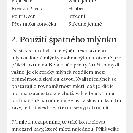
Espresso
Velmi jemné
French Press
Hrubé
Pour Over
Střední
Přes moka konvičku
Středně jemné
2. Použití špatného mlýnku
Další častou chybou je výběr nesprávného
mlýnku. ‌Ruční ‍mlýnky mohou být dostatečné pro
příležitostné nadšence, ale pro ty, kteří‍ to myslí
vážně, je elektrický mlýnek rozdílem mezi
průměrnou a skvělou kávou. Kvalitní mlýnek se
postarají o rovnoměrnost mletí, což je klíč k
optimalizaci extrakce chutí. Vzhledem k ⁤tomu,
jak finančně náročné může být získávání kvalitní
⁢kávy, je to investice, kterou se vyplatí učinit.
Při mletí nezapomínejte také kontrolovat ​
množství kávy, které mletí ⁣najednou. Příliš velké