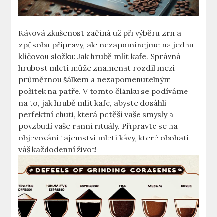
Kávová zkušenost začíná‌ už ⁣při výběru zrn a
způsobu přípravy, ale ⁢nezapomínejme na jednu
klíčovou složku: Jak hrubě mlít ‍kafe. Správná
hrubost mletí může znamenat rozdíl mezi
průměrnou šálkem a nezapomenutelným​
požitek na patře. V tomto článku se podíváme
na to, jak hrubě mlít ⁣kafe, abyste dosáhli
perfektní chuti, která potěší vaše smysly a
povzbudí vaše ranní rituály. Připravte se na‍
objevování tajemství ⁢mletí kávy, které obohatí
váš každodenní život!