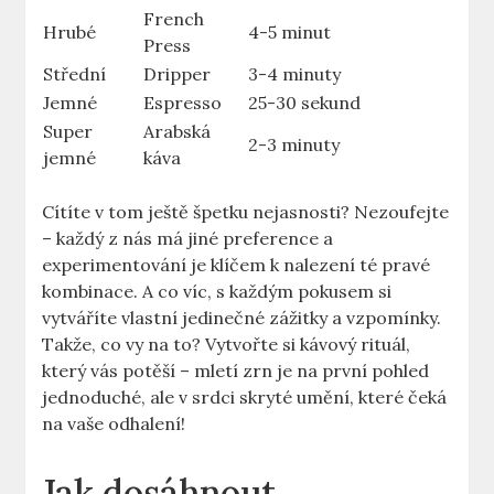
French
Hrubé
4-5 minut
Press
Střední
Dripper
3-4 minuty
Jemné
Espresso
25-30 sekund
Super
Arabská
2-3 minuty
jemné
káva
Cítíte v tom ještě špetku nejasnosti? Nezoufejte
– každý z nás má ⁤jiné preference a
experimentování je klíčem k nalezení té pravé
kombinace. A co víc, s každým pokusem si
vytváříte ⁣vlastní jedinečné zážitky‍ a vzpomínky.
Takže, co vy na to? Vytvořte si kávový rituál,
který vás potěší​ – mletí zrn je na první pohled
jednoduché, ale v srdci skryté umění, které čeká
na vaše odhalení!
Jak dosáhnout