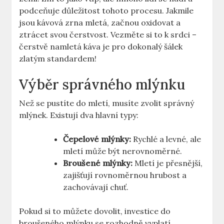
podceňuje důležitost tohoto procesu. Jakmile
jsou kávová zrna mletá, začnou oxidovat a
ztrácet svou čerstvost. Vezměte si to k srdci –
čerstvě namletá káva je pro dokonalý ⁣šálek
zlatým standardem!
Výběr správného mlýnku
Než se pustíte do mletí, musíte zvolit správný
⁢mlýnek. Existují dva hlavní typy:
Čepelové mlýnky:
Rychlé a levné, ale
mletí může být nerovnoměrné.
Broušené mlýnky:
Mletí ⁣je přesnější,
zajišťují rovnoměrnou hrubost a
zachovávají chuť.
Pokud si to můžete dovolit, investice do
broušeného mlýnku‌ se rozhodně vyplatí.‍