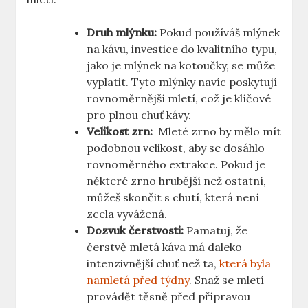
Druh mlýnku:
Pokud používáš mlýnek
na kávu, investice do kvalitního typu,
jako je mlýnek na kotoučky, se může
vyplatit. Tyto mlýnky navíc ‍poskytují
rovnoměrnější mletí, což je klíčové
pro plnou chuť kávy.
Velikost zrn:
​ Mleté zrno by mělo mít
podobnou velikost, aby se dosáhlo
rovnoměrného extrakce. Pokud je
některé ‌zrno hrubější než⁢ ostatní,‍
můžeš skončit s chutí, která není
‌zcela vyvážená.
Dozvuk čerstvosti:
Pamatuj, že
čerstvě ⁣mletá káva má​ daleko
intenzivnější chuť‍ než ta,
která byla
namletá před týdny
.‍ Snaž se mletí
provádět těsně před přípravou