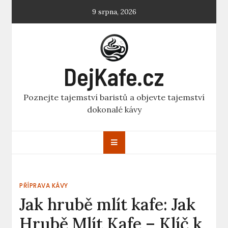
Skip
9 srpna, 2026
to
content
DejKafe.cz
Poznejte tajemství baristů a objevte tajemství
dokonalé kávy
PŘÍPRAVA KÁVY
Jak hrubě mlít kafe: Jak
Hrubě Mlít Kafe – Klíč k