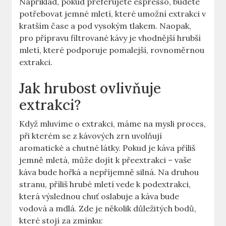
Například, pokud preferujete​ espresso, budete
potřebovat jemné mletí, které umožní extrakci v
kratším čase a⁢ pod vysokým tlakem. Naopak,
pro přípravu filtrované kávy je vhodnější hrubší
⁢mletí, které podporuje pomalejší, rovnoměrnou
extrakci.
Jak hrubost ovlivňuje
extrakci?
Když mluvíme o extrakci, máme na mysli proces,⁤
při kterém se z kávových zrn​ uvolňují
aromatické a chutné⁣ látky. Pokud je káva příliš⁤
jemně mletá,⁣ může dojít k přeextrakci – vaše
káva bude hořká ‍a nepříjemně silná. Na druhou
stranu, příliš hrubé mletí vede k ‌podextrakci,
která výslednou chuť oslabuje a káva bude
vodová a mdlá. Zde je několik důležitých‌ bodů,
které stojí⁣ za zmínku: