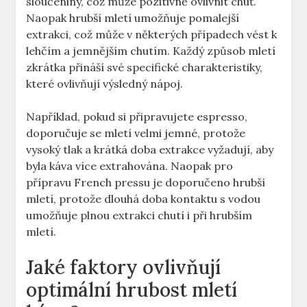
sloučeniny, ‍což může pozitivně ovlivnit chuť.
Naopak hrubší mletí umožňuje pomalejší
extrakci, ​což může v některých případech vést k
lehčím a jemnějším chutím. Každý způsob mletí
zkrátka přináší své specifické charakteristiky,
které ovlivňují výsledný nápoj.
Například, pokud si připravujete espresso,
doporučuje se mletí velmi jemné, protože‌
vysoký tlak a krátká doba extrakce vyžadují, aby⁤
byla káva ‍více extrahována. Naopak pro
přípravu French pressu je doporučeno hrubší
mletí, protože dlouhá doba kontaktu s vodou
umožňuje plnou extrakci chutí‍ i při hrubším
mletí.
Jaké faktory ovlivňují
optimální hrubost mletí