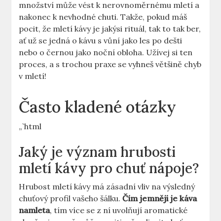
množství může‍ vést k nerovnoměrnému mletí a
nakonec k nevhodné chuti. Takže, pokud máš
pocit, že mletí kávy je jakýsi rituál, tak to tak ber,
ať už se jedná o kávu⁢ s⁣ vůní jako les po dešti
nebo o černou jako noční obloha. Užívej si ten
proces, a s trochou praxe se vyhneš většině chyb
v mletí!
Často⁣ kladené otázky
„`html
Jaký⁣ je význam hrubosti
mletí kávy pro chuť nápoje?
Hrubost mletí kávy má zásadní vliv na výsledný
chuťový profil vašeho šálku.
Čím jemněji je káva‌
namleta
, tím více se z ⁣ní uvolňují aromatické