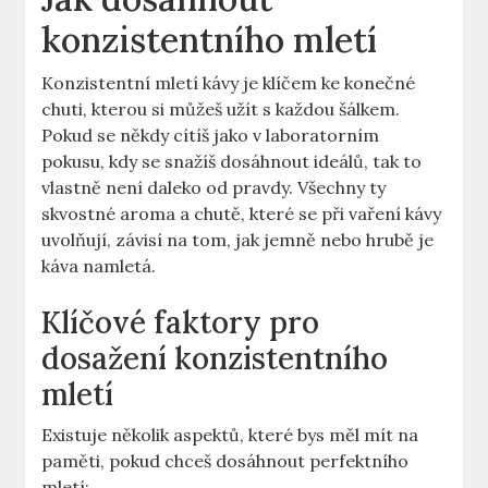
konzistentního mletí
Konzistentní mletí ‍kávy ⁢je klíčem ke konečné
chuti, kterou si můžeš užít ‌s ‌každou šálkem.
Pokud se někdy cítíš jako v laboratorním
pokusu, kdy se snažíš dosáhnout ideálů, tak to‌
vlastně ⁢není daleko od pravdy. Všechny ty⁣
skvostné aroma​ a chutě, které se při vaření kávy
uvolňují, závisí na tom, jak jemně nebo hrubě je
káva namletá.
Klíčové faktory pro
dosažení konzistentního
mletí
Existuje několik⁣ aspektů, které​ bys měl mít na
paměti, ‍pokud chceš dosáhnout perfektního
mletí: