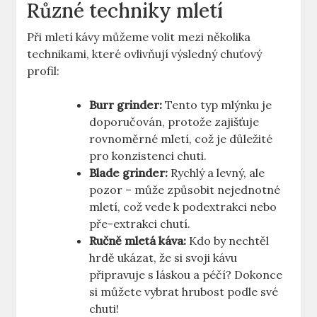
Různé techniky mletí
Při mletí kávy můžeme volit mezi několika
technikami, které ovlivňují výsledný ⁢chuťový
profil:
Burr grinder:
Tento ⁢typ mlýnku je
doporučován, protože ​zajišťuje
rovnoměrné mletí, což je důležité ​
pro konzistenci chuti.
Blade grinder:
Rychlý a levný, ale
pozor – může ‌způsobit nejednotné
mletí, což vede k ⁢podextrakci nebo⁤
pře-extrakci ⁤chutí.
Ručně mletá káva:
Kdo by nechtěl
⁣hrdě ukázat, že si svoji kávu
⁢připravuje s láskou a ​péčí? Dokonce
si můžete vybrat hrubost podle své
chuti!