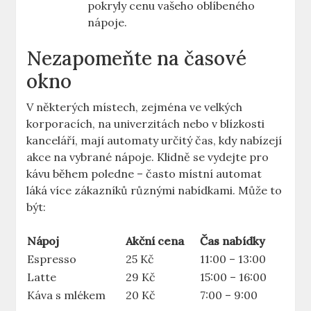
pokryly cenu vašeho oblíbeného
nápoje.
Nezapomeňte na časové
okno
V některých místech, zejména ve velkých
korporacích, na univerzitách nebo v blízkosti
kanceláří, mají automaty určitý čas, kdy nabízejí
akce na vybrané nápoje. Klidně se vydejte pro
kávu během poledne – často místní automat
láká více zákazníků různými nabídkami. Může to
být:
Nápoj
Akční cena
Čas nabídky
Espresso
25 Kč
11:00 – 13:00
Latte
29 Kč
15:00 – 16:00
Káva s mlékem
20 Kč
7:00 – 9:00