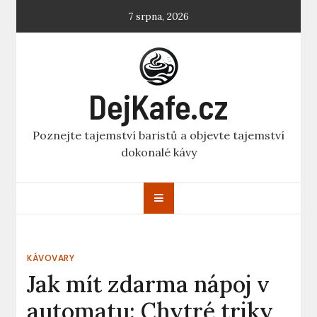
Skip
7 srpna, 2026
to
content
DejKafe.cz
Poznejte tajemství baristů a objevte tajemství
dokonalé kávy
KÁVOVARY
Jak mít zdarma nápoj v
automatu: Chytré triky