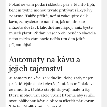
Pokud se vám podaří skloubit pár z těchto tipů,
během týdne mohou trvale přibývat šálky kávy
zdarma. Takže příště, než si zakoupíte další
kávu, zamyslete se nad tím, jak snadno se
můžete dostat k lahodnému nápoji, aniž byste
museli platit. Přidání vašeho oblíbeného sladidla
nebo mléka vám navíc udělá ten den ještě
příjemnější!
Automaty na kávu a
jejich tajemství
Automaty na kávu se v dnešní době staly nejen
praktičtějšími, ale i chytřejšími. Jen málokdo ví,
že mnohé z těchto strojů skrývají malé triky,
které mohou uživatelé využít k tomu, aby si užili
svou oblíbenou kávu a přitom ušetřili pár korun.
Zde je několik tipů, jak na to!