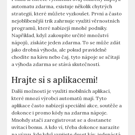
automatu zdarma, existuje několik chytrých
strategií, které můžete vyzkoušet. První a často
nejoblíbenější trik zahrnuje využití věrnostních
programů, které nabízejí mnohé podniky.
Například, když zakoupíte určité množství
nápojů, získáte jeden zdarma. To se může zdát
jako drobná výhoda, ale pokud pravidelně
chodíte na kávu nebo čaj, tyto nápoje se sčítají
a výhoda zdarma se stává skutečností.
Hrajte si s aplikacemi!
Další možností je využití mobilních aplikací,
které mnozí výrobci automatů mají. Tyto
aplikace často nabízejí speciální akce, soutěže a
dokonce i promo kódy na zdarma nápoje.
Mnohdy stačí zaregistrovat se a dostanete
uvítací bonus. A kdo ví, třeba dokonce narazíte
na výzvu, kde když vypijete deset káv, jedenáctá