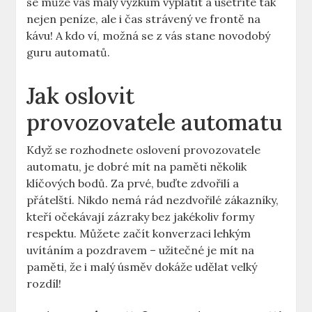
se může váš malý výzkum vyplatit a ušetříte tak
nejen peníze, ale i čas strávený ve frontě na
kávu! A kdo ví, možná se z vás stane novodobý
guru automatů.
Jak oslovit
provozovatele automatu
Když se rozhodnete oslovení provozovatele
automatu, je dobré mít na paměti několik
klíčových bodů. Za prvé, buďte zdvořilí a
přátelští. Nikdo nemá rád nezdvořilé zákazníky,
kteří očekávají zázraky bez jakékoliv formy
respektu. Můžete začít konverzaci lehkým
uvítáním a pozdravem – užitečné je mít na
paměti, že i malý úsměv dokáže udělat velký
rozdíl!