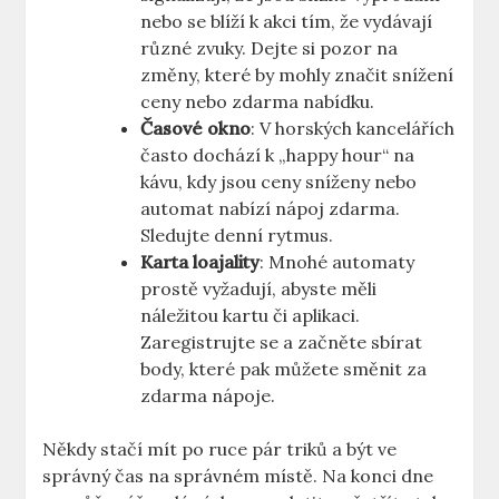
nebo se blíží k akci tím, že vydávají
různé zvuky. Dejte si pozor na
změny, které by mohly značit snížení
ceny nebo zdarma nabídku.
Časové okno
: V horských kancelářích
často dochází k „happy hour“ na
kávu, kdy jsou ceny sníženy nebo
automat nabízí nápoj zdarma.
Sledujte denní rytmus.
Karta loajality
: Mnohé automaty
prostě vyžadují, abyste měli
náležitou kartu či aplikaci.
Zaregistrujte se a začněte sbírat
body, které pak můžete směnit za
zdarma nápoje.
Někdy stačí mít po ruce pár triků a být ve
správný čas na správném místě. Na konci dne