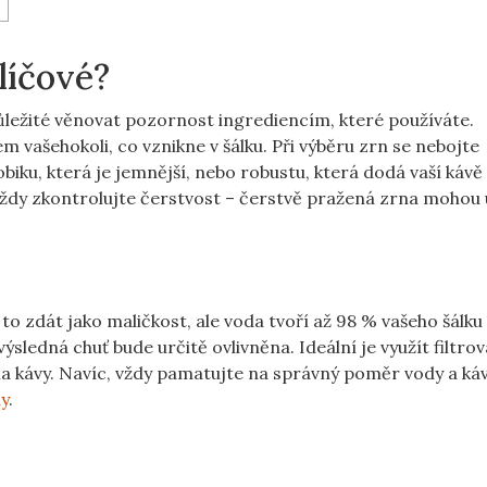
líčové?
důležité věnovat pozornost ingrediencím, které používáte.
 vašehokoli, co vznikne v šálku. Při výběru zrn se nebojte
ku, která je jemnější, nebo robustu, která dodá vaší kávě
p, vždy zkontrolujte čerstvost – čerstvě pražená zrna mohou
o zdát jako maličkost, ale voda tvoří až 98 % vašeho šálku 
sledná chuť bude určitě ovlivněna. Ideální je využít filtro
a kávy. Navíc, vždy pamatujte na správný poměr vody a káv
dy
.