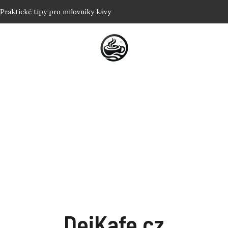
t? Triky pro klidný spánek
ě: Tradiční postupy a triky
 nejlepší výkon?
ství dokonalé cremy odhaleno
DejKafe.cz