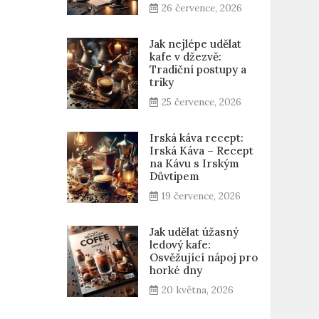
26 července, 2026
Jak nejlépe udělat
kafe v džezvě:
Tradiční postupy a
triky
25 července, 2026
Irská káva recept:
Irská Káva – Recept
na Kávu s Irským
Důvtipem
19 července, 2026
Jak udělat úžasný
ledový kafe:
Osvěžující nápoj pro
horké dny
20 května, 2026