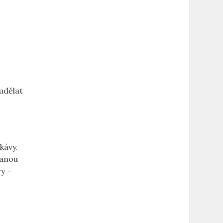
 udělat
kávy.
vanou
y –