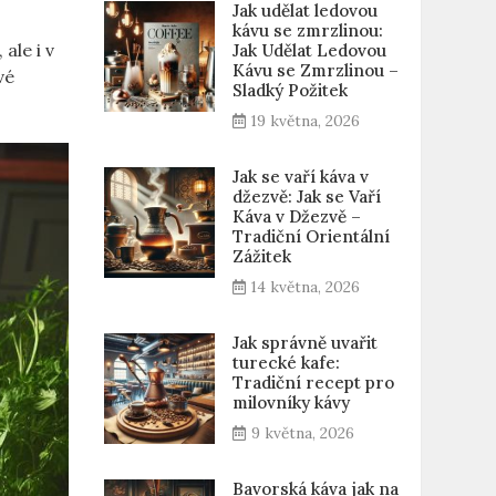
Jak udělat ledovou
kávu se zmrzlinou:
ale i v
Jak Udělat Ledovou
Kávu se Zmrzlinou –
vé
Sladký Požitek
19 května, 2026
Jak se vaří káva v
džezvě: Jak se Vaří
Káva v Džezvě –
Tradiční Orientální
Zážitek
14 května, 2026
Jak správně uvařit
turecké kafe:
Tradiční recept pro
milovníky kávy
9 května, 2026
Bavorská káva jak na