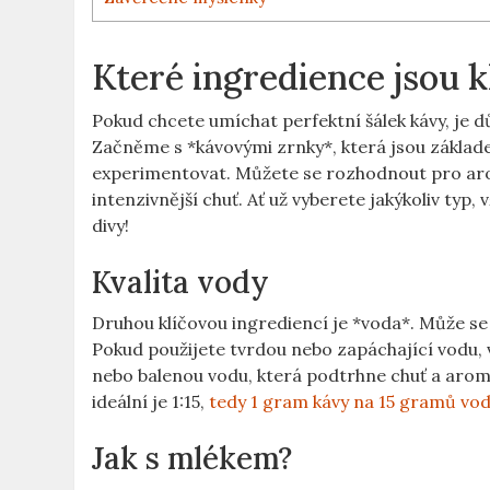
Které ingredience jsou k
Pokud chcete umíchat perfektní šálek kávy, je 
Začněme s *kávovými zrnky*, která jsou základem
experimentovat. Můžete se rozhodnout pro arobi
intenzivnější chuť. Ať už vyberete jakýkoliv ty
divy!
Kvalita vody
Druhou klíčovou ingrediencí je *voda*. Může se t
Pokud použijete tvrdou nebo zapáchající vodu, vý
nebo balenou vodu, která podtrhne chuť a arom
ideální je 1:15,
tedy 1 gram kávy na 15 gramů vo
Jak s mlékem?