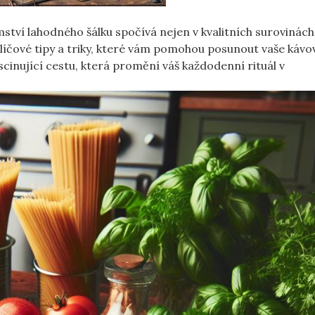
mství lahodného šálku spočívá nejen v kvalitních surovinách, 
líčové tipy a triky, které vám pomohou posunout vaše kávo
cinující cestu, která promění váš každodenní rituál v