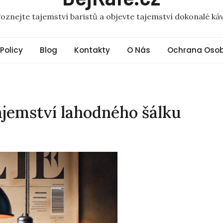
oznejte tajemství baristů a objevte tajemství dokonalé ká
 Policy
Blog
Kontakty
O Nás
Ochrana Osob
ajemství lahodného šálku