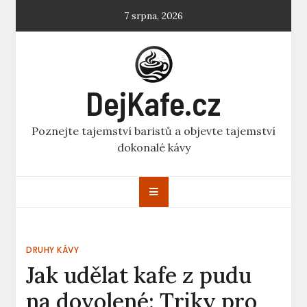
Skip
7 srpna, 2026
to
content
DejKafe.cz
Poznejte tajemství baristů a objevte tajemství
dokonalé kávy
DRUHY KÁVY
Jak udělat kafe z pudu
na dovolené: Triky pro