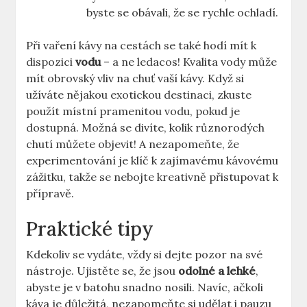
byste se obávali, že se rychle ochladí.
Při vaření kávy na cestách se také hodí mít k
dispozici
vodu
– a ne ledacos! Kvalita vody může
mít obrovský vliv na chuť vaší kávy. Když si
užíváte nějakou exotickou destinaci, zkuste
použít místní pramenitou vodu, pokud je
dostupná. Možná se divíte, kolik různorodých
chutí můžete objevit! A nezapomeňte, že
experimentování je klíč k zajímavému kávovému
zážitku, takže se nebojte kreativně přistupovat k
přípravě.
Praktické tipy
Kdekoliv se vydáte, vždy si dejte pozor na své
nástroje. Ujistěte se, že jsou
odolné a lehké
,
abyste je v batohu snadno nosili. Navíc, ačkoli
káva je důležitá, nezapomeňte si udělat i pauzu