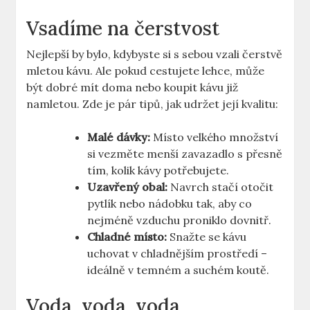
Vsadíme na čerstvost
Nejlepší by bylo, kdybyste si s sebou vzali čerstvě
mletou kávu. Ale pokud cestujete lehce, může
být dobré mít doma nebo koupit kávu již
namletou. Zde je pár tipů, jak udržet její kvalitu:
Malé dávky:
Místo velkého množství
si vezměte menší zavazadlo s přesně
tím, kolik kávy potřebujete.
Uzavřený obal:
Navrch stačí otočit
pytlík nebo nádobku tak, aby co
nejméně vzduchu proniklo dovnitř.
Chladné místo:
Snažte se kávu
uchovat v chladnějším prostředí –
ideálně v temném a suchém koutě.
Voda, voda, voda