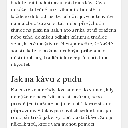
budete mít i ochutnávku místních káv. Káva
dokáže skutečně pozdvihnout atmosféru
každého dobrodružství, ať už si ji vychutnáváte
na malebné terase v Itálii nebo při východu
slunce na pláži na Bali. Tato zrnka, ať už pražená
nebo tuhá, dokážou odhalit kulturu a tradice
zemí, které navštívíte. Nezapomeňte, že každé
sousto kafe je jakýmsi drobným příběhem z
místní kultury, tradičních receptů a přístupu
obyvatel.
Jak na kávu z pudu
Na cestě se mnohdy dostaneme do situací, kdy
nemůžeme navštívit místní kavárnu, nebo
prostě jen toužíme po jídle a pití, které si sami
připravíme. V takových chvílích se hodí mít po
ruce pár triků, jak si vyrobit vlastní kávu. Zde je
několik tipů, které vám mohou pomoci: