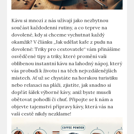
Kávu si mnozí z nás užívají jako nezbytnou
součást každodenní rutiny, a co teprve na
dovolené, kdy si chceme vychutnat každý
okamžik? V článku „Jak udělat kafe z pudu na
dovolené: Triky pro cestovatele“ vám přinášíme
osvědčené tipy a triky, které promění vaši
oblíbenou instantní kávu na lahodný nápoj, který
vás probudí k životu i na těch nejvzdálenějších
místech. Ať už se chystáte na horskou turistiku
nebo relaxaci na pláži, zjistíte, jak snadno si
dopřát šálek výborné kávy, aniž byste museli
obětovat pohodlí či chuť. Připojte se k nám a
objevte tajemství přípravy kávy, která vás na
vaší cestě nikdy nezklame!