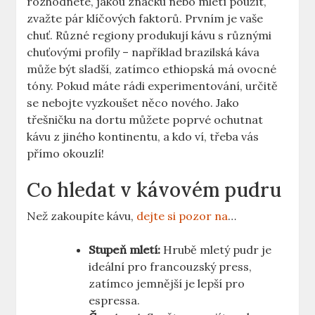
rozhodnete, jakou značku nebo mletí použít,
zvažte pár klíčových faktorů. Prvním je vaše
chuť. Různé regiony produkují kávu s různými
chuťovými profily – například brazilská káva
může být sladší, zatímco ethiopská má ovocné
tóny. Pokud máte rádi experimentování, určitě
se nebojte vyzkoušet něco nového. Jako
třešničku na dortu můžete poprvé ochutnat
kávu z jiného kontinentu, a kdo ví, třeba vás
přímo okouzlí!
Co hledat v kávovém pudru
Než zakoupíte kávu,
dejte si pozor na
…
Stupeň mletí:
Hrubě mletý pudr je
ideální pro francouzský press,
zatímco jemnější je lepší pro
espressa.