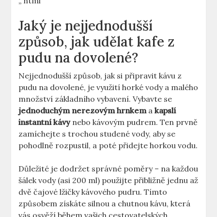
„`html
Jaký je nejjednodušší
způsob, jak udělat kafe z
pudu na dovolené?
Nejjednodušší způsob, jak si připravit kávu z
pudu na dovolené, je využití horké vody a malého
množství základního vybavení. Vybavte se
jednoduchým nerezovým hrnkem
a
kapslí
instantní kávy
nebo kávovým pudrem. Ten prvně
zamíchejte s trochou studené vody, aby se
pohodlně rozpustil, a poté přidejte horkou vodu.
Důležité je dodržet správné poměry – na každou
šálek vody (asi 200 ml) použijte přibližně jednu až
dvě čajové lžičky kávového pudru. Tímto
způsobem získáte silnou a chutnou kávu, která
vás osvěží během vašich cestovatelských