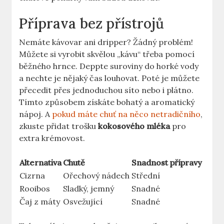
Příprava bez přístrojů
Nemáte kávovar ani dripper? Žádný problém!
Můžete si vyrobit skvělou „kávu“ třeba pomocí
běžného hrnce. Deppte suroviny do horké vody
a nechte je nějaký čas louhovat. Poté je můžete
přecedit přes jednoduchou síto nebo i plátno.
Tímto způsobem získáte bohatý a aromatický
nápoj. A
pokud máte chuť na něco netradičního
,
zkuste přidat trošku
kokosového mléka
pro
extra krémovost.
Alternativa
Chutě
Snadnost přípravy
Cizrna
Ořechový nádech
Střední
Rooibos
Sladký, jemný
Snadné
Čaj z máty
Osvežující
Snadné