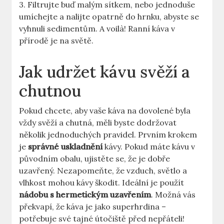
3. Filtrujte buď malým sítkem, nebo jednoduše
umíchejte a nalijte opatrně do hrnku, abyste se
vyhnuli sedimentům. A voilà! Ranní káva v
přírodě je na světě.
Jak udržet kávu svěží a
chutnou
Pokud chcete, aby vaše káva na dovolené byla
vždy svěží a chutná, měli byste dodržovat
několik jednoduchých pravidel. Prvním krokem
je
správné uskladnění
kávy. Pokud máte kávu v
původním obalu, ujistěte se, že je dobře
uzavřený. Nezapomeňte, že vzduch, světlo a
vlhkost mohou kávy škodit. Ideální je použít
nádobu s hermetickým uzavřením
. Možná vás
překvapí, že káva je jako superhrdina –
potřebuje své tajné útočiště před nepřáteli!