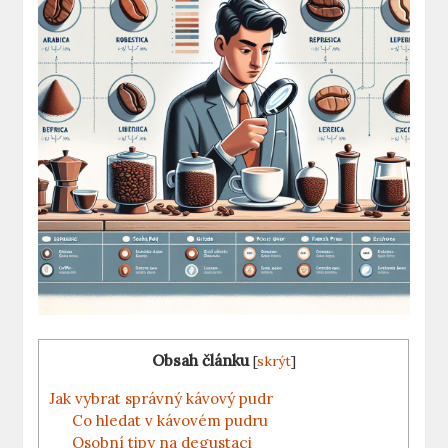
Obsah článku
[
skrýt
]
Jak vybrat správný kávový pudr
Co hledat v kávovém pudru
Osobní tipy na degustaci