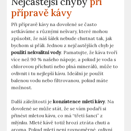
Nejčastější chyby
při
přípravě kávy
Při přípravě kávy na dovolené se často
setkáváme s různými nešvary, které mohou
způsobit, že náš šálek nebude chutnat tak, jak
bychom si přáli. Jednou z nejčastějších chyb je
použití nekvalitní vody
. Pamatujte, že káva tvoří
více než 90 % našeho nápoje, a pokud je voda s
chlorovou příchutí nebo plná minerálů, může to
ovlivnit i tu nejlepší kávu. Ideální je použít
balenou vodu nebo filtrovanou, pokud máte
možnost.
Další záležitostí je
konzistence mletí kávy
. Na
dovolené se může stát, že se vám podaří si
přinést mletou kávu, co má “třetí šanci” z
mlýnku. Mleté kávě totiž hrozí ztráta chuti a
aroma. Pokud mletí není rovnoměrné, ovlivní