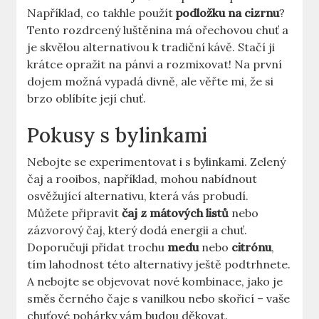
Například, co takhle použít
podložku na cizrnu
?
Tento rozdrcený luštěnina má ořechovou chuť a
je skvělou alternativou k tradiční kávě. Stačí ji
krátce opražit na pánvi a rozmixovat! Na první
dojem možná vypadá divně, ale věřte mi, že si
brzo oblíbíte její chuť.
Pokusy s bylinkami
Nebojte se experimentovat i s bylinkami. Zelený
čaj a rooibos, například, mohou nabídnout
osvěžující alternativu, která vás probudí.
Můžete připravit
čaj z mátových listů
nebo
zázvorový čaj, který dodá energii a chuť.
Doporučuji přidat trochu
medu
nebo
citrónu
,
tím lahodnost této alternativy ještě podtrhnete.
A nebojte se objevovat nové kombinace, jako je
směs černého čaje s vanilkou nebo skořicí – vaše
chuťové pohárky vám budou děkovat.