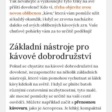
Tak neváhejte a vyzkoušejte tyto triky na své
příští dovolené! Kdo ví,
třeba objevíte svou
novou oblíbenou
„kávu,“ která vám pomůže užít
si každý okamžik, i když se zrovna nacházíte
daleko od svých oblíbených kávových zrn. Vaše
chuťové pohárky vám za to určitě poděkují!
Základní nástroje pro
kávové dobrodružství
Pokud se chystáte na kávové dobrodružství na
dovolené, nezapomeňte na několik základních
nástrojů, které vám pomohou vychutnat si šálek
kávy kdekoli na světě. I když se plníte batoh
různými cestovními nezbytnostmi, tyto malé,
ale mocné pomůcky se určitě na vaší cestě
osvědčí. Můžete například začít s
přenosnou
kávovaru
, jako je Aeropress. Je lehký, kompaktní