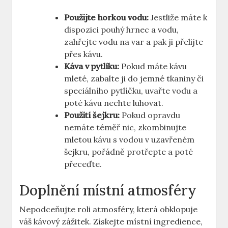
Použijte horkou vodu:
Jestliže máte k
dispozici pouhý hrnec a vodu,
zahřejte vodu na var a pak ji přelijte
přes kávu.
Káva v pytlíku:
Pokud máte kávu
mleté, zabalte ji do jemné tkaniny či
speciálního pytlíčku, uvařte vodu a
poté kávu nechte luhovat.
Použití šejkru:
Pokud opravdu
nemáte téměř nic, zkombinujte
mletou kávu s vodou v uzavřeném
šejkru, pořádně protřepte a poté
přeceďte.
Doplnění místní atmosféry
Nepodceňujte roli atmosféry, která obklopuje
váš kávový zážitek. Získejte místní ingredience,