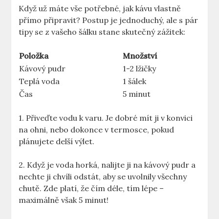
Když už máte vše potřebné, jak kávu vlastně
přímo připravit? Postup je jednoduchý, ale s pár
tipy se z vašeho šálku stane skutečný zážitek:
Položka
Množství
Kávový pudr
1-2 lžičky
Teplá voda
1 šálek
Čas
5 minut
1. Přiveďte vodu k varu. Je dobré mít ji v konvici
na ohni, nebo dokonce v termosce, pokud
plánujete delší výlet.
2. Když je voda horká, nalijte ji na kávový pudr a
nechte ji chvíli odstát, aby se uvolnily všechny
chutě. Zde platí, že čím déle, tím lépe –
maximálně však 5 minut!