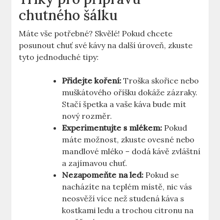
chutného šálku
Máte vše potřebné? Skvělé! Pokud chcete
posunout chuť své kávy na další úroveň, zkuste
tyto jednoduché tipy:
Přidejte koření:
Troška skořice nebo
muškátového oříšku dokáže zázraky.
Stačí špetka a vaše káva bude mít
nový rozměr.
Experimentujte s mlékem:
Pokud
máte možnost, zkuste ovesné nebo
mandlové mléko – dodá kávě zvláštní
a zajímavou chuť.
Nezapomeňte na led:
Pokud se
nacházíte na teplém místě, nic vás
neosvěží více než studená káva s
kostkami ledu a trochou citronu na