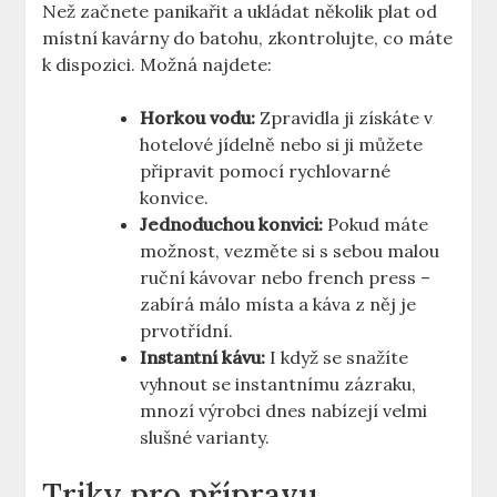
Než začnete panikařit a ukládat několik plat od
místní kavárny do batohu, zkontrolujte, co máte
k dispozici. Možná najdete:
Horkou vodu:
Zpravidla ji získáte v
hotelové jídelně nebo si ji můžete
připravit pomocí rychlovarné
konvice.
Jednoduchou konvici:
Pokud máte
možnost, vezměte si s sebou malou
ruční kávovar nebo french press –
zabírá málo místa a káva z něj je
prvotřídní.
Instantní kávu:
I když se snažíte
vyhnout se instantnímu zázraku,
mnozí výrobci dnes nabízejí velmi
slušné varianty.
Triky pro přípravu