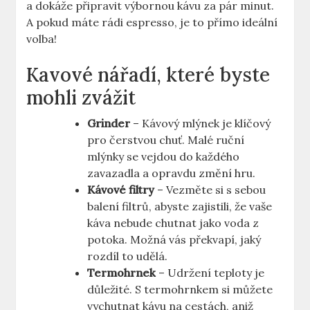
a dokáže připravit výbornou kávu za pár minut.
A pokud máte rádi espresso, je to přímo ideální
volba!
Kavové nářadí, které byste
mohli zvážit
Grinder
– Kávový mlýnek je klíčový
pro čerstvou chuť. Malé ruční
mlýnky se vejdou do každého
zavazadla a opravdu změní hru.
Kávové filtry
– Vezměte si s sebou
balení filtrů, abyste zajistili, že vaše
káva nebude chutnat jako voda z
potoka. Možná vás překvapí, jaký
rozdíl to udělá.
Termohrnek
– Udržení teploty je
důležité. S termohrnkem si můžete
vychutnat kávu na cestách, aniž