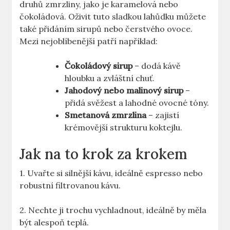
druhů zmrzliny, jako je karamelová nebo
⁤čokoládová.‌ Oživit tuto sladkou lahůdku můžete
⁣také‌ přidáním sirupů nebo čerstvého ovoce.
Mezi nejoblíbenější patří například:
Čokoládový sirup
–​ dodá kávě
hloubku a zvláštní chuť.
Jahodový nebo malinový sirup
–
přidá svěžest a lahodné ovocné tóny.
Smetanová zmrzlina
– zajistí
krémovější strukturu koktejlu.
Jak na to krok za krokem
1. Uvařte si silnější kávu, ideálně espresso nebo
robustní⁤ filtrovanou kávu.
2. Nechte ji trochu vychladnout, ideálně by měla
být alespoň teplá.