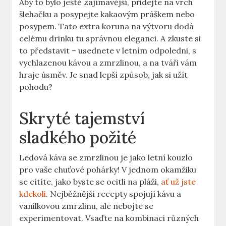
Aby to bylo ještě zajímavější, přidejte na vrch
šlehačku a posypejte kakaovým práškem nebo
posypem. Tato extra koruna na výtvoru dodá
celému drinku tu správnou eleganci. A zkuste si
to představit – usednete v letním odpoledni, ⁣s
vychlazenou kávou a zmrzlinou, a na tváři vám
hraje úsměv.⁢ Je⁤ snad lepší způsob, jak si užít
pohodu?
Skryté tajemství
sladkého požité
Ledová káva se zmrzlinou je jako letní kouzlo
pro vaše chuťové pohárky! V ‍jednom okamžiku
se cítíte,⁤ jako byste se ocitli na pláži,
ať už jste
kdekoli
. Nejběžnější recepty spojují kávu a
vanilkovou zmrzlinu,‌ ale nebojte se ​
experimentovat. Vsaďte na kombinaci různých