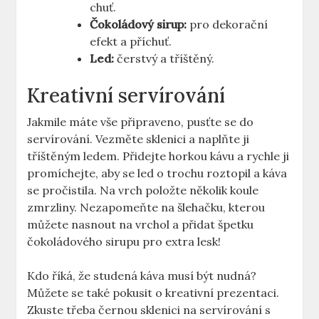
chuť.
Čokoládový sirup:
pro dekorační‌
efekt a příchuť.
Led:
čerstvý a ⁢tříštěný.
Kreativní servírování
Jakmile máte vše připraveno, pusťte se do
servírování. Vezměte ‍sklenici⁢ a naplňte ji
tříštěným⁣ ledem. Přidejte horkou kávu a ​rychle ji
promíchejte, aby se led o trochu roztopil ‌a káva
se pročistila. Na vrch položte několik‍ koule
zmrzliny. ⁢Nezapomeňte na šlehačku, kterou
můžete ‌nasnout na vrchol a přidat špetku
čokoládového ⁣sirupu pro extra lesk!
Kdo říká, že studená káva musí být nudná?
Můžete se také pokusit o kreativní prezentaci.
Zkuste třeba černou sklenici na‌ servírování s