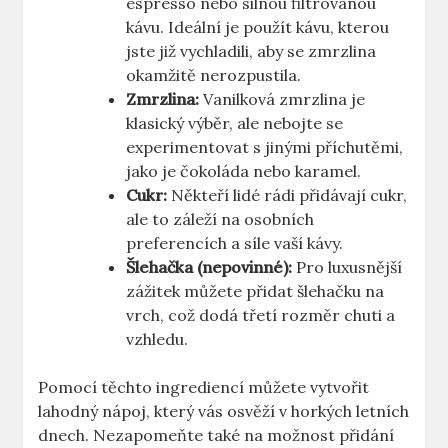
espresso⁢ nebo silnou filtrovanou​
kávu. Ideální je použít kávu, kterou
jste již vychladili, aby se zmrzlina
okamžitě nerozpustila.
Zmrzlina:
Vanilková zmrzlina je
klasický výběr, ale nebojte se
experimentovat‌ s jinými příchutěmi,
jako je čokoláda nebo karamel.
Cukr:
Někteří lidé rádi přidávají cukr,
ale to záleží na osobních
preferencích a síle vaší kávy.
Šlehačka‌ (nepovinné):
Pro luxusnější
zážitek můžete přidat šlehačku na
vrch, což dodá třetí rozměr chuti a
vzhledu.
Pomocí těchto ingrediencí můžete vytvořit
lahodný nápoj, který vás osvěží v horkých letních
dnech. Nezapomeňte také na možnost přidání