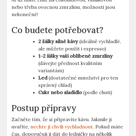
nebo třeba ovocnou zmrzlinu, možnosti jsou
nekonečné!
Co budete potřebovat?
2⁤ šálky silné kávy
(ideálně vychladlé,
ale ⁤můžete použít i espresso)
1-2 šišky vaší oblíbené zmrzliny
(dávejte přednost kvalitním
variantám)
Led
(dostatečné množství pro ten
správný chlad)
Cukr nebo sladidlo
(podle ‌chuti)
Postup přípravy
Začněte tím, že si připravíte kávu. Jakmile ji
uvaříte,
nechte ji chvíli vychladnout
. Pokud máte
čas, doporučuji ji dát do ledničky⁣ na několik