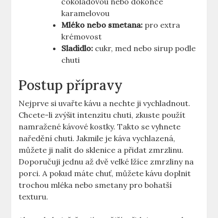
čokoládovou nebo dokonce
karamelovou
Mléko nebo smetana:
pro extra
krémovost
Sladidlo:
cukr, ⁢med ‌nebo ⁤sirup podle
chuti
Postup přípravy
Nejprve si uvařte ⁤kávu a ⁤nechte ji vychladnout.
Chcete-li ⁢zvýšit intenzitu chuti, zkuste použít
namražené​ kávové ⁣kostky. Takto se vyhnete
naředění chuti. Jakmile je káva ⁤vychlazená,‍
můžete ji nalít do sklenice a přidat zmrzlinu.
Doporučuji jednu až dvě velké lžíce zmrzliny na
⁢porci. A pokud máte chuť, můžete kávu doplnit
trochou ‌mléka nebo smetany pro bohatší‌
texturu.