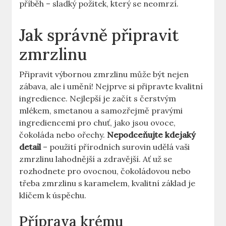
příběh⁢ – sladký požitek, který se neomrzí.
Jak správně ‍připravit
zmrzlinu
Připravit výbornou zmrzlinu může být​ nejen
zábava, ⁢ale i umění! ​Nejprve si připravte kvalitní
ingredience. Nejlepší je začít s čerstvým
mlékem, smetanou a ⁢samozřejmě pravými
ingrediencemi pro chuť, jako jsou ovoce,
čokoláda nebo ořechy.
Nepodceňujte kdejaký
detail
– použití přírodních surovin udělá vaši
zmrzlinu lahodnější a zdravější. Ať už se
rozhodnete pro ovocnou, čokoládovou⁤ nebo
třeba zmrzlinu ​s karamelem, kvalitní‍ základ je
klíčem ⁢k úspěchu.
Příprava krému