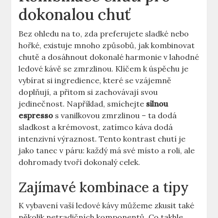
dokonalou chuť
Bez ohledu na to, zda preferujete sladké nebo
hořké, existuje mnoho způsobů, jak kombinovat
chutě a dosáhnout dokonalé harmonie v lahodné
ledové kávě se zmrzlinou. Klíčem k úspěchu je
vybírat si ingredience, které se vzájemně
doplňují,⁣ a přitom‌ si zachovávají svou
jedinečnost. ​Například, smíchejte
silnou
espresso
s vanilkovou zmrzlinou – ta dodá
sladkost a krémovost,‌ zatímco káva dodá
intenzivní výraznost. Tento kontrast chutí je
jako tanec v páru:⁣ každý má své místo a roli, ale
dohromady ​tvoří dokonalý celek.
Zajímavé kombinace a tipy
K vybavení vaší ‍ledové kávy můžeme zkusit také
několik netradičních komponentů. Co takhle