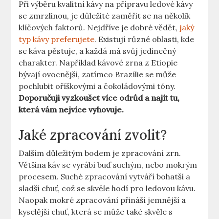
Při výběru kvalitní kávy na přípravu ledové kávy
se zmrzlinou, je důležité zaměřit se na několik
klíčových faktorů. Nejdříve je dobré vědět,
jaký
typ kávy preferujete
.⁤ Existují různé oblasti, kde
se káva pěstuje, a každá má svůj jedinečný
charakter. Například kávové zrna z Etiopie
bývají ovocnější, zatímco Brazílie se může
pochlubit oříškovými a čokoládovými tóny.
Doporučuji vyzkoušet více odrůd a​ najít tu,
která vám nejvíce vyhovuje.
Jaké‍ zpracování zvolit?
Dalším důležitým bodem‌ je zpracování zrn.
Většina káv se ‍vyrábí⁤ buď suchým, nebo mokrým
procesem.‍ Suché zpracování vytváří bohatší a⁤
sladší chuť, což se skvěle hodí pro ledovou kávu.
Naopak mokré zpracování přináší‌ jemnější a
kyselější ⁢chuť, která se může také skvěle s