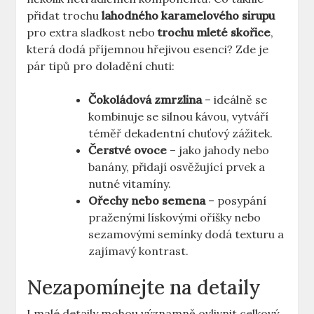
přidat trochu
lahodného karamelového sirupu
pro extra sladkost nebo⁣
trochu mleté skořice
,⁤
která dodá příjemnou hřejivou esenci? Zde je
pár tipů pro doladění chuti:
Čokoládová zmrzlina
– ideálně ‌se
kombinuje se silnou kávou, vytváří
téměř dekadentní chuťový zážitek.
Čerstvé ovoce
‍– jako ‍jahody nebo
banány, přidají osvěžující prvek a
nutné⁤ vitamíny.
Ořechy nebo semena
– posypání
praženými ⁣lískovými ⁣oříšky nebo
sezamovými semínky dodá texturu a
zajímavý kontrast.
Nezapomínejte na detaily
I malé detaily mohou významně ovlivnit celkový