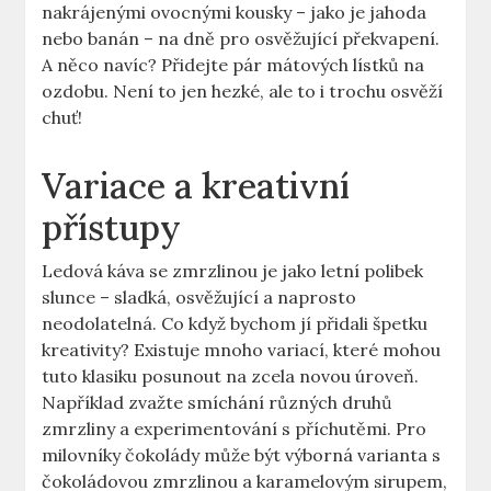
nakrájenými ovocnými kousky – jako je jahoda
nebo banán – na dně pro osvěžující překvapení.
A něco navíc? Přidejte pár mátových lístků na
ozdobu. Není ⁣to jen hezké, ‍ale to i trochu osvěží
chuť!
Variace a kreativní
přístupy
Ledová káva se zmrzlinou je jako letní ⁣polibek
slunce – sladká, osvěžující a naprosto
neodolatelná. Co ‌když bychom jí přidali špetku
kreativity? Existuje‍ mnoho variací, které mohou
tuto klasiku posunout na zcela novou úroveň.
Například zvažte smíchání ‌různých ⁣druhů
zmrzliny a experimentování s příchutěmi. Pro
milovníky čokolády může být výborná varianta s
⁣čokoládovou zmrzlinou a karamelovým⁤ sirupem,