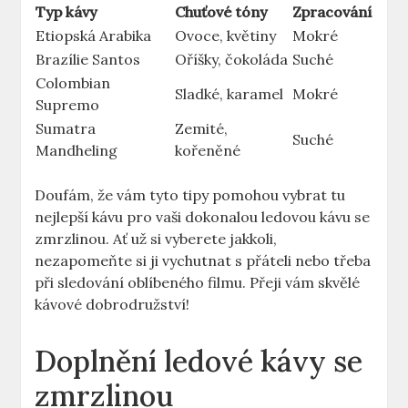
Typ kávy
Chuťové tóny
Zpracování
Etiopská ⁤Arabika
Ovoce, květiny
Mokré
Brazílie Santos
Oříšky, čokoláda
Suché
Colombian
Sladké, karamel
Mokré
Supremo
Sumatra
Zemité,
Suché
⁢Mandheling
kořeněné
Doufám,‌ že vám tyto‍ tipy ‌pomohou vybrat​ tu
nejlepší kávu pro vaši dokonalou ledovou ⁣kávu se
zmrzlinou. Ať už si vyberete jakkoli,
nezapomeňte si ji‌ vychutnat s přáteli nebo‌ třeba
při sledování oblíbeného filmu. Přeji vám skvělé⁢
kávové dobrodružství!
Doplnění ledové kávy se
zmrzlinou