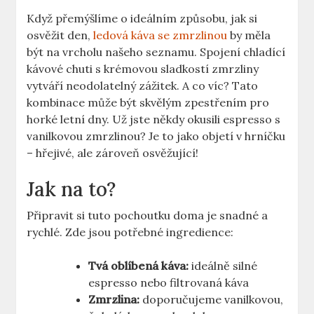
Když přemýšlíme​ o ideálním způsobu, jak si
osvěžit den,
ledová káva se zmrzlinou
by měla
⁤být na‌ vrcholu našeho seznamu. Spojení chladící
kávové chuti s krémovou sladkostí zmrzliny
vytváří neodolatelný ⁢zážitek. A co víc? ⁢Tato
kombinace může být⁣ skvělým ⁣zpestřením pro
horké letní dny. Už jste někdy okusili​ espresso ⁢s⁣
vanilkovou‌ zmrzlinou? Je ⁤to jako objetí v hrníčku
⁤– ⁣hřejivé, ale zároveň osvěžující!
Jak na to?
Připravit si tuto pochoutku ‌doma je snadné a
rychlé. Zde jsou potřebné ingredience:
Tvá oblíbená káva:
ideálně silné
espresso nebo filtrovaná káva
Zmrzlina:
⁣doporučujeme vanilkovou,