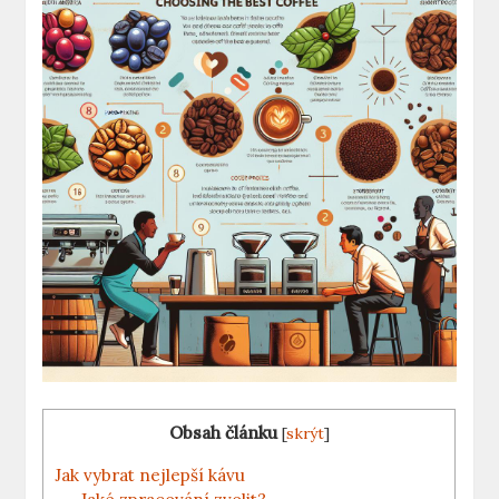
Obsah článku
[
skrýt
]
Jak⁣ vybrat nejlepší kávu