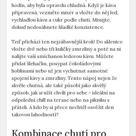
hodin, aby byla opravdu chladná. Když je káva‍
připravená, vezměte mixér a vložte do něj led,
vychladlou kávu a⁣ cukr podle chuti. Mixujte,
dokud nedosáhnete⁣ hladké konzistence.
Teď přichází ten nejzábavnější krok! ‍Do sklenice
vložte dvě nebo tři kuličky zmrzliny a poté na ni
nalijte ⁢vaši smíchanou‌ ledovou kávu. Můžete
přidat ⁢šlehačku, posypat čokoládovými
hoblinami nebo už jen vychutnat samotné
spojení ‍kávy a zmrzliny. Tento nápoj nejen že
skvěle chutná, ale také působí jako skvělý
způsob,⁤ jak si užít chvíli pro sebe – ideální na
odpolední ⁤chill na⁢ terase nebo⁣ na pikniku s
přáteli. A kdo by ⁢si přece nechtěl osvěžit⁤ den
takovou lahodností?
Kombinace​ chutí pro