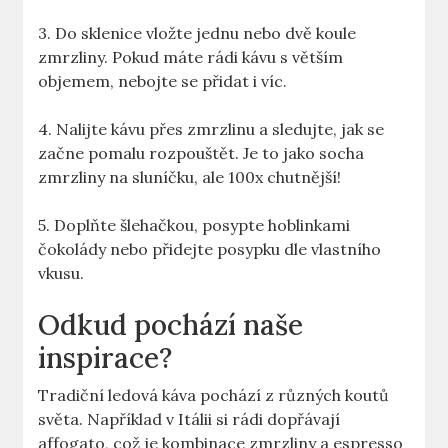
3. Do ‌sklenice‌ vložte jednu nebo dvě koule
zmrzliny. Pokud máte rádi⁤ kávu s větším
⁣objemem, ​nebojte se přidat i víc.
4. Nalijte ⁣kávu přes zmrzlinu a sledujte, jak ‌se⁤
začne pomalu rozpouštět. Je to jako socha
zmrzliny na sluníčku, ale ⁤100x chutnější!
5. Doplňte šlehačkou, posypte⁣ hoblinkami
čokolády nebo přidejte posypku dle vlastního
vkusu.
Odkud pochází naše
inspirace?
Tradiční ledová káva pochází z různých ⁢koutů
světa. Například v Itálii⁢ si rádi dopřávají
affogato, což je kombinace zmrzliny⁣ a espresso