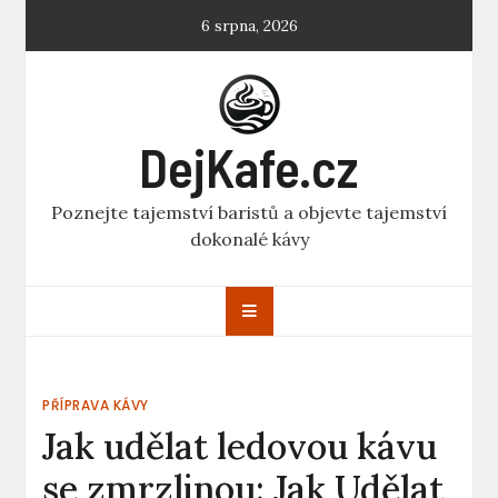
Skip
6 srpna, 2026
to
content
DejKafe.cz
Poznejte tajemství baristů a objevte tajemství
dokonalé kávy
PŘÍPRAVA KÁVY
Jak udělat ledovou kávu
se zmrzlinou: Jak Udělat