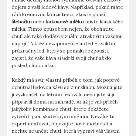
⁢dojem z ‌vaší ledové kávy. Například, pokud máte
rádi krémovou konzistenci, zkuste použít
šlehačku
nebo
kokosové mléko
místo klasického
mléka. Tímto způsobem nejen, že obohatíte
chuť, ‍ale‍ také dodáte vizuální atraktivitu‌ vašemu
nápoji. Taktéž ‍nezapomeňte ⁢na led – kvalitní,
průzračný led, který se pomalu rozpouští,
‍zajistí, že vaše káva si udrží svoji chuť až do
posledního doušku.
Každý má svůj vlastní příběh ⁣o tom, jak poprvé
ochutnal ledovou ‌kávu se zmrzlinou. Možná jste
ji vyzkoušeli na‌ letním festivalu nebo jste si ji
připravili doma na zahradě. Ať už je váš příběh
jakýkoliv,​ kombinace chutí,⁣ které dokážete
vytvořit, ⁢jsou skutečným uměním.‍ Neváhejte
‍experimentovat, objevujte‍ nové možnosti ⁢a
nechte se unést chutí, která⁤ vypráví váš vlastní