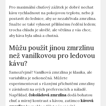
Pro ⁤maximální chuťový zážitek je dobré nechat
kávu vychladnout na⁣ pokojovou teplotu, nebo ji
postavit do lednice, aby se nezahřívala⁣ zmrzlina.
Snažte se také⁤ vyhnout ​přílišnému ředění ledem;
trocha chladu je skvělé, ⁤ale většina z vás⁤ chce,
aby káva byla silná a chutná.
Můžu použít jinou zmrzlinu
než vanilkovou pro ledovou
kávu?
Samozřejmě! Vanilková zmrzlina ‌je klasika, ‍ale
variabilita je nekonečná. Můžete
experimentovat s různými příchutěmi zmrzliny
v závislosti na ⁢svých preferencích a náladě.
Například,
čokoládová ⁤zmrzlina
dodá bohatou
chuť a mírný kontrast s kávou, zatímco⁤
kávová