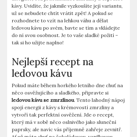
kávy. Uvidíte, že jakmile vyzkoušíte její variantu,
už se nebudete⁣ chtít vrátit zpět! A pokud ⁤se
rozhodnete to vzít na lehkou váhu a dělat
ledovou‍ kávu po svém, bavte se tím a‍ vkládejte
do ní svou⁤ osobnost. Je to vaše sladké ​požití –
tak si ho užijte‌ naplno!
Nejlepší⁣ recept na
ledovou kávu
Pokud máte během horkého ​letního dne chuť na
něco osvěžujícího a sladkého, připravte si
ledovou kávu se zmrzlinou
.⁢ Tento lahodný nápoj
spojí‌ energii z kávy s krémovostí zmrzliny a
vytvoří ​tak perfektní osvěžení.‍ Jde o recept,
který má⁣ v sobě něco oslnivého jako sluneční
paprsky, ale navíc vás příjemně zahřeje zevnitř.
Ať už máte chuť na čokoládovou,​ vanilkovou‌