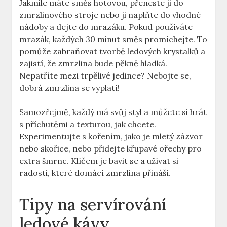
Jakmile máte směs hotovou, přeneste ji do
zmrzlinového stroje nebo⁢ ji naplňte do vhodné
nádoby a dejte ‌do mrazáku. Pokud používáte
mrazák, každých 30 minut směs promíchejte. To
pomůže zabraňovat tvorbě ledových krystalků a​
zajistí, že zmrzlina bude pěkně hladká.
‍Nepatříte mezi trpělivé jedince? Nebojte se,
dobrá zmrzlina se vyplatí!
Samozřejmě, každý má svůj styl a můžete si hrát
s příchutěmi a ‍texturou, jak chcete.
Experimentujte s kořením, jako je mletý zázvor
nebo skořice, nebo přidejte křupavé ​ořechy pro
extra ‍šmrnc. Klíčem je bavit se a ⁢užívat si
radosti, které domácí zmrzlina‌ přináší.
Tipy na servírování
ledové ⁣kávy