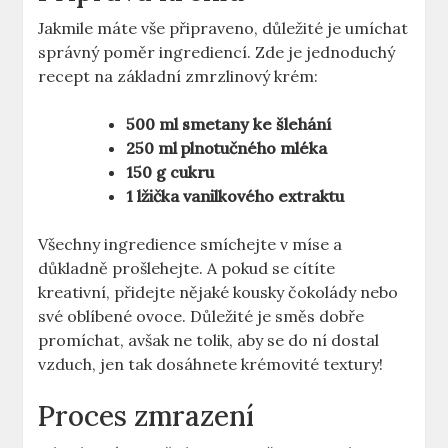
Jakmile máte vše připraveno, důležité je umíchat
správný poměr⁤ ingrediencí. Zde⁣ je jednoduchý
recept na základní zmrzlinový krém:
500 ml smetany‌ ke šlehání
250 ml plnotučného⁢ mléka
150 g cukru
1 lžička vanilkového extraktu
Všechny ingredience smíchejte v míse a
důkladně prošlehejte. A pokud se cítíte
kreativní, přidejte nějaké kousky čokolády nebo
své oblíbené ‌ovoce. Důležité je směs ⁤dobře
promíchat, avšak ne tolik, aby se do⁤ ní dostal
vzduch, jen tak dosáhnete krémovité textury!
Proces ⁣zmrazení