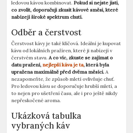
ledovou kávou kombinovat.
Pokud si nejste jisti,
co zvolit, doporučuji zkusit kávové směsi, které
⁢nabízejí​ široké spektrum chutí.
Odběr a čerstvost
Čerstvost kávy je také klíčová.⁤ Ideální je kupovat
kávu od lokálních pražíren, které ji ⁣nabízejí v
čerstvém stavu.
A co víc, zkuste se ⁤zajímat o
⁢datu pražení,
nejlepší káva je ta
, která byla
upražena maximálně před dvěma měsíci.
A
nezapomeňte, že způsob mletí ovlivňuje chuť.​
Pro⁣ ledovou kávu se doporučuje hrubší mletí, a
to nejen pro ušetření času, ale i pro ještě nikdy
nepřeskočené aroma.
Ukázková ⁣tabulka⁤
vybraných ⁣káv