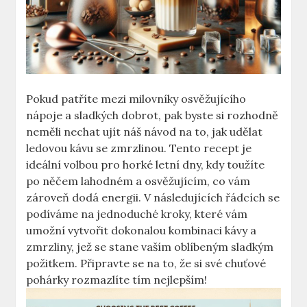
Pokud patříte mezi milovníky osvěžujícího
nápoje ⁤a sladkých dobrot, pak byste si rozhodně
neměli nechat ujít náš návod na to, jak udělat
ledovou‍ kávu se zmrzlinou.​ Tento recept je
ideální volbou pro horké letní dny, kdy toužíte
po něčem lahodném a osvěžujícím, co vám
zároveň dodá energii. V následujících řádcích ‍se
podíváme na​ jednoduché kroky, které vám
umožní vytvořit dokonalou kombinaci kávy a
zmrzliny, jež se stane vaším oblíbeným sladkým
požitkem. Připravte se ‍na to, že si své chuťové
pohárky rozmazlíte tím nejlepším!