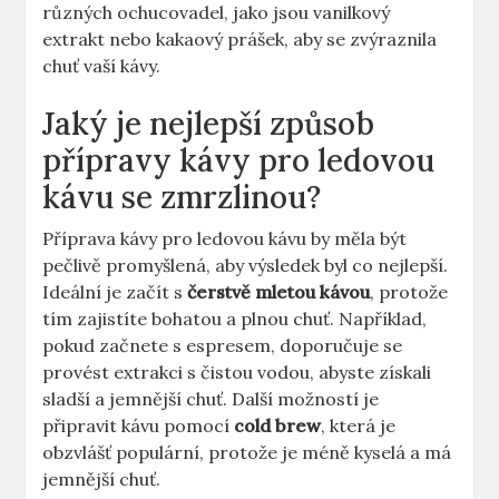
různých ochucovadel, jako jsou vanilkový
extrakt nebo kakaový prášek, aby se zvýraznila
chuť vaší kávy.
Jaký je nejlepší způsob
přípravy kávy ​pro ledovou
kávu ‍se zmrzlinou?
Příprava kávy pro ⁤ledovou ‌kávu by ⁢měla⁢ být⁤
pečlivě promyšlená, aby výsledek byl co nejlepší.
⁢Ideální⁢ je začít s
čerstvě mletou kávou
, protože
tím zajistíte bohatou ⁢a plnou​ chuť. Například,
pokud začnete s espresem, doporučuje se
provést extrakci s čistou vodou, abyste získali
sladší a jemnější chuť. ‍Další možností je
připravit kávu pomocí
cold brew
, která je
obzvlášť populární, protože je méně kyselá a má
jemnější ⁢chuť.