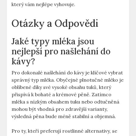
který‍ vám nejlépe vyhovuje.
Otázky‌ a Odpovědi
Jaké typy mléka jsou⁢
nejlepší pro našlehání do
kávy?
Pro dokonalé našlehání do kávy je klíčové​ vybrat
⁤správný typ mléka. Obyčejné plnotučné mléko je
oblíbené díky​ své vysoké obsahu‌ tuků, který
přispívá k ‍bohaté a krémové pěně. Zatímco
mléka s nízkým obsahem tuku nebo odtučněná⁢
mohou⁢ být vhodná pro ⁤zdravější‍ varianty,
výsledná pěna bude⁤ méně stabilní a objemná.
Pro ⁢ty, kteří ⁤preferují rostlinné ⁢alternativy, se‍