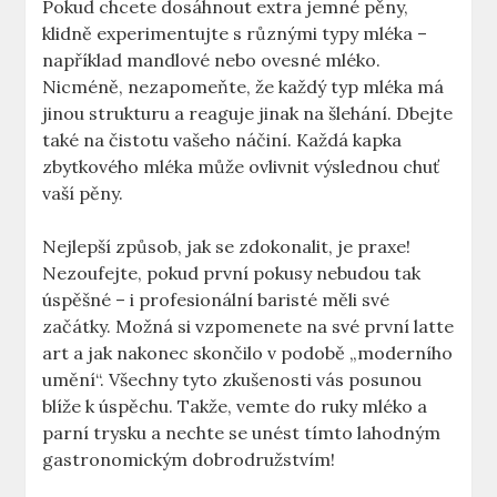
Pokud chcete dosáhnout extra jemné⁣ pěny,
klidně experimentujte s různými ⁣typy mléka –
například ⁣mandlové nebo ovesné mléko.
Nicméně, ⁣nezapomeňte, že každý typ mléka má
jinou ⁣strukturu a reaguje jinak na šlehání. ‍Dbejte
také na čistotu vašeho ‌náčiní. Každá kapka
zbytkového mléka může ovlivnit výslednou chuť
vaší pěny.
Nejlepší způsob,​ jak se zdokonalit, je⁤ praxe!
Nezoufejte, pokud první pokusy ⁤nebudou tak
úspěšné ​– i profesionální baristé měli své
začátky. Možná⁣ si vzpomenete​ na své první latte
art a jak nakonec skončilo v podobě „moderního‍
umění“. Všechny tyto zkušenosti vás posunou
blíže k úspěchu. Takže, vemte do ruky mléko a⁢
parní⁤ trysku a nechte ​se unést tímto ⁢lahodným
gastronomickým dobrodružstvím!