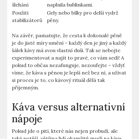
šlehání
naplnila bublinkami.
Použití
Gely ‌nebo bílky pro delší⁢ vydrž⁤
stabilizátorů
pěny.
Na závěr, pamatujte, že cesta k dokonalé pěně
je do ⁤jisté míry umění – ⁢každý den je jiný a každý
šálek kávy má svou vlastní duši.​ Tak se nebojte
experimentovat a najít to pravé,⁤ co​ vám sedí! ‍A
pokud to občas nezafunguje, ‌nezoufejte ⁤– vždyť
víme, ‍že káva s pěnou je ‌lepší než bez ní,⁣ a užívat
si proces je‌ to, co kávový rituál‌ dělá tak
příjemným.
Káva versus alternativní
nápoje
Pokud jde o pití, které nás nejen probudí, ale​
také potěší, většina lidí okamžitě myslí⁢ na kávu.