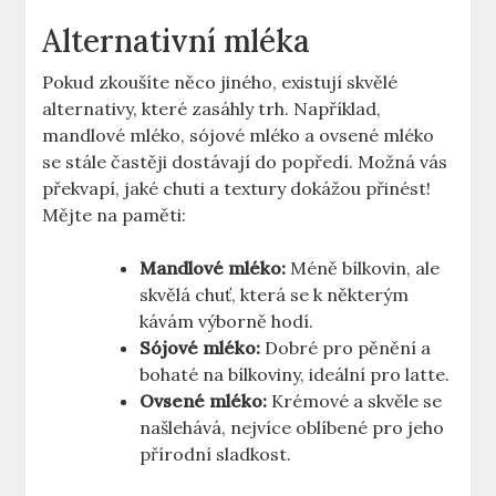
Alternativní mléka
Pokud zkoušíte něco jiného,‌ existují skvělé
alternativy, které zasáhly trh. ​Například,
mandlové mléko,​ sójové‌ mléko a ovsené mléko
se stále častěji dostávají do popředí. Možná vás
překvapí, jaké chuti a textury dokážou přinést!
Mějte na paměti:
Mandlové mléko:
Méně bílkovin, ale
skvělá ​chuť, která se k ⁣některým
kávám výborně hodí.
Sójové mléko:
Dobré pro pěnění⁢ a
bohaté na ⁣bílkoviny, ‌ideální ​pro latte.
Ovsené mléko:
Krémové a skvěle se
našlehává,‍ nejvíce ⁣oblíbené pro jeho
přírodní sladkost.