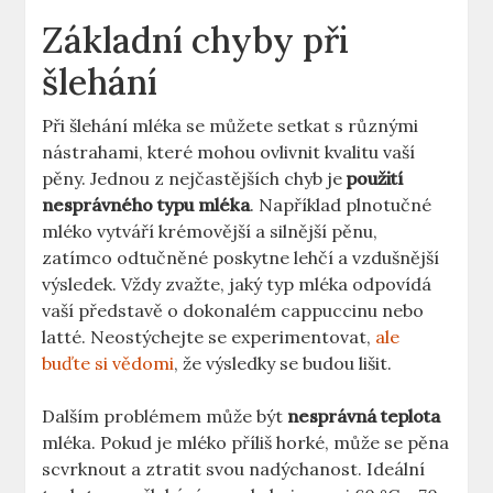
Základní chyby při
šlehání
Při šlehání⁤ mléka se můžete setkat s různými
nástrahami, ‍které mohou ovlivnit kvalitu vaší
pěny. Jednou​ z nejčastějších chyb je⁤
použití
nesprávného typu mléka
. ‍Například plnotučné
mléko⁣ vytváří krémovější a silnější pěnu,
zatímco odtučněné poskytne lehčí‍ a vzdušnější
výsledek. Vždy zvažte,⁤ jaký typ mléka odpovídá
vaší představě​ o dokonalém‌ cappuccinu⁤ nebo
latté. ⁢Neostýchejte se experimentovat, ‌
ale
buďte si vědomi
, že výsledky se budou lišit.
Dalším problémem‍ může být
nesprávná teplota
⁤mléka. Pokud je ​mléko příliš horké, může​ se pěna
scvrknout a ztratit svou nadýchanost. Ideální