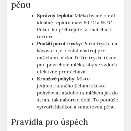
pěnu
Správný teplota:
Mléko by​ mělo mít
ideálně teplotu mezi 60 °C⁤ a 65 °C.
Pokud⁢ ho přehřejete, ztrácí chuť i
texturu.
Použití parní trysky:
Parní tryska​ na⁢
kávovaru je ideální nástroj pro
našlehání mléka. Držte trysku těsně
pod povrchem mléka, aby se vzduch
efektivně promíchával.
Krouživé ‌pohyby:
Místo
jednostranného šlehání zkuste
pohybovat nádobou s mlékem jak do
stran, ⁤tak nahoru a dolů.⁤ To‍ pomůže
vytvořit hladkou a sametovou pěnu.
Pravidla pro ​úspěch