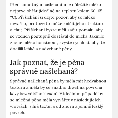
Před samotným našleháním je důležité mléko
nejprve ohřát (ideálně na ⁤teplotu kolem 60-65 ​
°C). Při šlehání⁤ si ‌dejte pozor, aby se mléko
nevařilo, protože to může zničit jeho strukturu
a chuť. Při ⁢šlehaní byste měli začít pomalu, aby
se⁢ vzduch postupně dostával do mléka. Jakmile
začne​ mléko houstnout, zvyšte rychlost, abyste
⁣docílili lehké a nadýchané pěny.
Jak⁣ poznat, že je pěna
správně našlehaná?
Správně našlehaná pěna by měla mít hedvábnou
texturu a měla by se snadno držet na povrchu⁣
kávy bez většího klesání. V ideálním případě ‍by
se​ mléčná pěna měla vytvářet v následujících
vrstvách: silná ⁣textura od zhora a jemně lesklý
povrch.