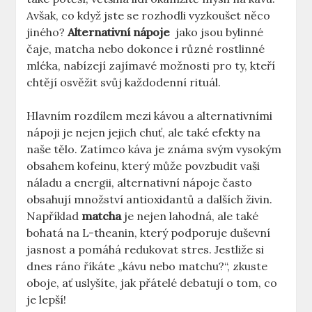
Avšak, ​co když jste⁢ se rozhodli vyzkoušet něco
jiného?
Alternativní nápoje
⁣ jako jsou bylinné
čaje, matcha nebo dokonce i různé rostlinné
mléka, nabízejí zajímavé možnosti pro ty, kteří
chtějí osvěžit svůj každodenní rituál.
Hlavním rozdílem mezi kávou a alternativními
nápoji je nejen​ jejich chuť, ale také efekty na
naše tělo. ⁤Zatímco káva je známa svým​ vysokým
obsahem kofeinu, který může povzbudit vaši
náladu a energii, alternativní nápoje často
obsahují množství antioxidantů a dalších živin.
Například
matcha
⁢je nejen lahodná, ale také⁢
bohatá na L-theanin, který podporuje duševní
jasnost a pomáhá ⁤redukovat stres.‌ Jestliže si
dnes ráno říkáte „kávu nebo matchu?“, zkuste
oboje, ať ​uslyšíte, jak přátelé debatují​ o tom, co⁢
je lepší!