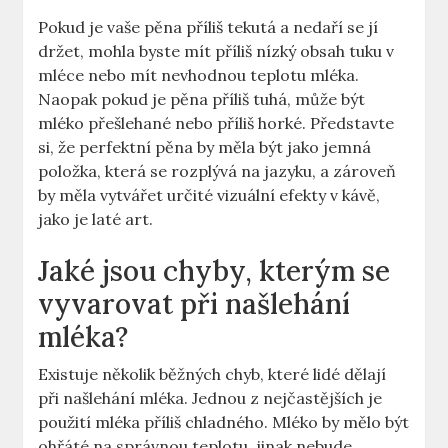
Pokud ‍je vaše pěna​ příliš tekutá a nedaří se jí​
držet, mohla ‌byste mít příliš nízký obsah⁢ tuku v
⁣mléce ⁢nebo mít nevhodnou teplotu mléka.
Naopak pokud je pěna příliš tuhá, může být
mléko⁣ přešlehané nebo⁤ příliš​ horké. Představte
si, že perfektní pěna by měla být‌ jako jemná
položka, která se rozplývá na jazyku, a zároveň
by⁢ měla vytvářet určité vizuální efekty v kávě,
jako ⁤je laté art.
Jaké jsou chyby, kterým se
vyvarovat při⁣ našlehání
mléka?
Existuje několik ‍běžných chyb, které lidé dělají
při ​našlehání mléka. Jednou z nejčastějších je
použití‍ mléka⁢ příliš chladného. ⁣Mléko​ by mělo být
ohřáté na správnou teplotu, jinak nebude⁤