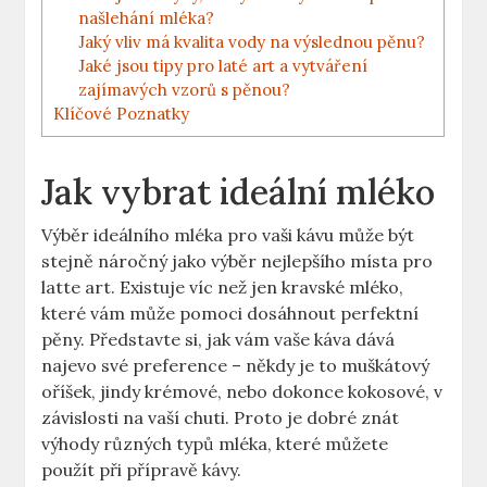
našlehání mléka?
Jaký vliv má kvalita vody na výslednou pěnu?
Jaké jsou tipy pro laté​ art ‌a vytváření
zajímavých vzorů s pěnou?
Klíčové Poznatky
Jak vybrat ideální mléko
Výběr ideálního mléka pro vaši kávu může být
stejně náročný jako výběr nejlepšího​ místa​ pro‌
latte ​art. Existuje víc než‍ jen kravské mléko,
které vám může pomoci⁣ dosáhnout perfektní
pěny.‍ Představte si, jak vám vaše káva dává
najevo své preference – někdy je to ⁣muškátový⁢
oříšek, jindy krémové, nebo dokonce kokosové, v
závislosti na vaší chuti. Proto je dobré znát​
výhody různých typů mléka, ‍které můžete
použít při přípravě kávy.