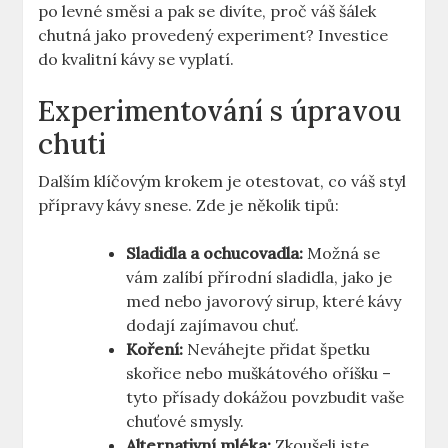
po levné směsi a pak se divíte, proč váš šálek
chutná jako provedený experiment? Investice
do kvalitní kávy se vyplatí.
Experimentování s úpravou
chuti
Dalším klíčovým krokem je otestovat, co váš styl
přípravy kávy snese. Zde je několik tipů:
Sladidla a ochucovadla:
⁤Možná se
vám zalíbí přírodní sladidla, jako je
‌med nebo ⁢javorový sirup, které‍ kávy
‌dodají zajímavou chuť.
Koření:
Neváhejte⁤ přidat ⁣špetku
skořice nebo muškátového oříšku ​–
tyto přísady dokážou povzbudit vaše
chuťové smysly.
Alternativní‌ mléka:
Zkoušeli jste