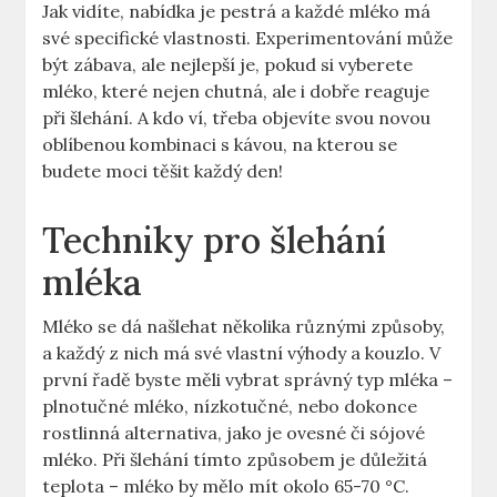
Jak vidíte, nabídka je ⁣pestrá a každé mléko má
své specifické vlastnosti. Experimentování ​může
​být zábava, ale​ nejlepší je, pokud si vyberete
mléko, které nejen chutná, ale i dobře reaguje⁤
při šlehání. A kdo ví, třeba objevíte svou novou⁢
oblíbenou kombinaci s kávou, na kterou se
budete moci těšit každý den!
Techniky pro šlehání
mléka
Mléko⁢ se dá našlehat několika ‍různými způsoby,
a každý z nich má své vlastní výhody ⁤a kouzlo. V
první řadě byste​ měli vybrat správný typ‌ mléka –
plnotučné mléko, ⁣nízkotučné, nebo dokonce
rostlinná⁤ alternativa, jako⁢ je ⁢ovesné či sójové
‌mléko. Při šlehání tímto způsobem je důležitá
teplota – mléko by mělo mít okolo 65-70 °C.