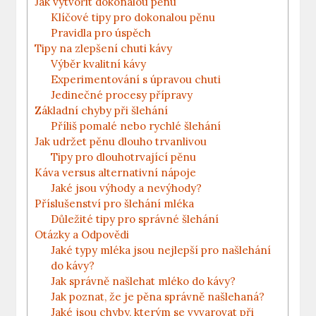
Jak vytvořit dokonalou pěnu
Klíčové tipy pro‍ dokonalou pěnu
Pravidla pro ​úspěch
Tipy na ​zlepšení ‍chuti kávy
Výběr​ kvalitní kávy
Experimentování s úpravou chuti
Jedinečné procesy ⁣přípravy
Základní chyby při šlehání
Příliš pomalé nebo rychlé‌ šlehání
Jak ‍udržet pěnu dlouho⁢ trvanlivou
Tipy pro dlouhotrvající pěnu
Káva versus alternativní nápoje
Jaké jsou výhody a nevýhody?
Příslušenství pro šlehání mléka
Důležité tipy pro správné‌ šlehání
Otázky‌ a Odpovědi
Jaké typy mléka jsou⁢ nejlepší pro našlehání
do kávy?
Jak⁣ správně našlehat mléko ⁤do kávy?
Jak⁣ poznat, že je pěna správně našlehaná?
Jaké jsou chyby, kterým se vyvarovat při⁣