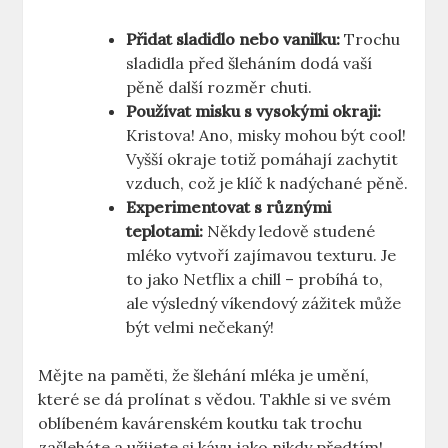
Přidat sladidlo​ nebo vanilku:
Trochu
sladidla před šleháním ⁢dodá‌ vaší
⁢pěně další⁣ rozměr chuti.
Používat misku s vysokými okraji:
Kristova! Ano, misky mohou být cool!
Vyšší okraje totiž pomáhají zachytit
vzduch, což​ je klíč ⁢k nadýchané pěně.
Experimentovat s různými
teplotami:
Někdy ledově studené
mléko ⁢vytvoří zajímavou texturu. Je
‍to jako‍ Netflix a chill – probíhá to,
ale výsledný ⁣víkendový zážitek může
být ‌velmi nečekaný!
Mějte na paměti, ‍že šlehání mléka ⁣je umění,
které se dá prolínat⁢ s vědou. Takhle si ve svém
oblíbeném kavárenském koutku tak trochu
zašleháte a užijete‍ si kávu⁢ jako⁤ nikdy předtím!