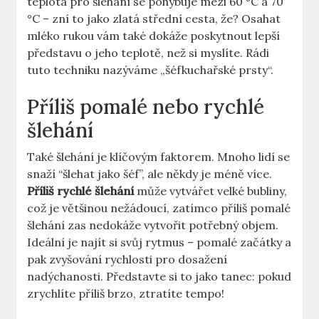
teplota pro šlehání se pohybuje mezi 60 °C a 70
°C – zní⁢ to ​jako zlatá střední⁣ cesta, že?⁤ Osahat
mléko rukou vám​ také dokáže poskytnout lepší
představu o jeho teplotě, než si myslíte. Rádi
tuto techniku nazýváme „šéfkuchařské prsty“.
Příliš pomalé nebo rychlé‌
šlehání
Také šlehání⁤ je klíčovým faktorem. Mnoho lidí se
snaží “šlehat jako šéf”, ale⁣ někdy je méně více.
Příliš rychlé šlehání
může vytvářet velké bubliny,
což je většinou nežádoucí, zatímco ‌příliš pomalé
šlehání zas ‌nedokáže vytvořit potřebný objem.
Ideální je najít si ⁢svůj rytmus – pomalé ⁣začátky a
pak zvyšování ‌rychlosti pro dosažení
nadýchanosti. Představte si to jako tanec:​ pokud
zrychlíte příliš brzo, ztratíte tempo!