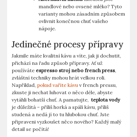
⁤mandlové nebo ovsené mléko? Tyto
varianty mohou zásadním způsobem
ovlivnit konečnou chuť vašeho
nápoje.
Jedinečné procesy ⁣přípravy
Jakmile‌ máte kvalitní kávu a ⁤víte, jak ji dochutit,
přichází na řadu způsob ‍přípravy. Ať už
používáte
espresso stroj ⁢nebo french‍ press
,
zvláštní techniky mohou hrát ⁢velkou roli.
Například,
pokud vaříte kávu
⁣ v french pressu,⁤
zkuste ji nechat ​luhovat o něco déle, abyste
‌vytáhli bohatší ⁤chuť.⁤ A pamatujte, ⁣
teplota vody
je důležitá – příliš horká a spálí kávu, příliš
studená a nedá​ jí to‌ tu hlubokou⁢ chuť. Jste
připraveni​ vyzkoušet něco nového? Každý malý
detail se počítá!