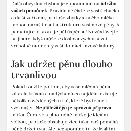
Další obvyklou ‍chybou je zapomínání na
údržbu
vašich pomůcek
. Pravidelně čistěte vaši šlehačku⁤
a ⁢další zařízení, protože​ zbytky starého mléka
mohou ⁢narušit chuť a strukturu vaší nové pěny. A
pamatujte, čistota je⁣ půl úspěchu! Nezůstávejte
na jihutě, když můžete doslova vychutnávat
vrcholné momenty vaší domácí kávové kultury.
Jak ‍udržet pěnu dlouho⁢
trvanlivou
Pokud toužíte po tom, aby vaše mléčná pěna
‌zůstala krásná a nadýchaná co nejdéle, existuje​
několik osvědčených triků, které byste⁢ měli
vyzkoušet.⁣
Nejdůležitější je správná příprava
mléka. Čerstvé a plnotučné mléko je ideální
volbou, protože‌ obsahuje více tuku, což‌ pomáhá
pěně držet tvar. Ale nezapomínejte, že kvalitní