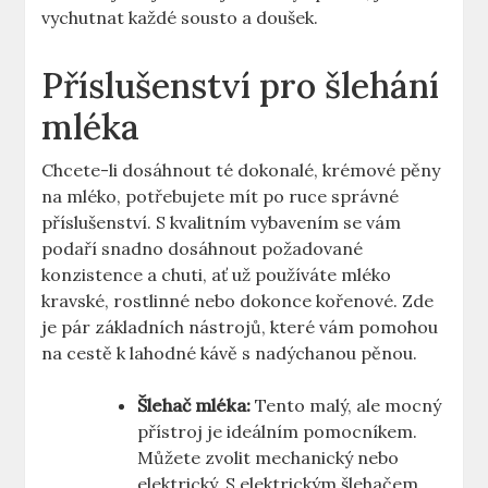
vychutnat každé sousto a doušek.
Příslušenství pro šlehání
mléka
Chcete-li dosáhnout té ⁣dokonalé, krémové⁤ pěny
na ​mléko, potřebujete mít po ⁣ruce správné
příslušenství. S kvalitním vybavením se vám
podaří snadno dosáhnout ‍požadované
konzistence a chuti, ať už používáte mléko
kravské,⁢ rostlinné nebo dokonce kořenové. Zde
je pár základních nástrojů, které vám pomohou
na cestě k lahodné kávě ⁢s ⁤nadýchanou pěnou.
Šlehač mléka:
Tento malý, ale mocný
přístroj je ideálním pomocníkem.
Můžete⁢ zvolit mechanický nebo
elektrický. S⁢ elektrickým​ šlehačem