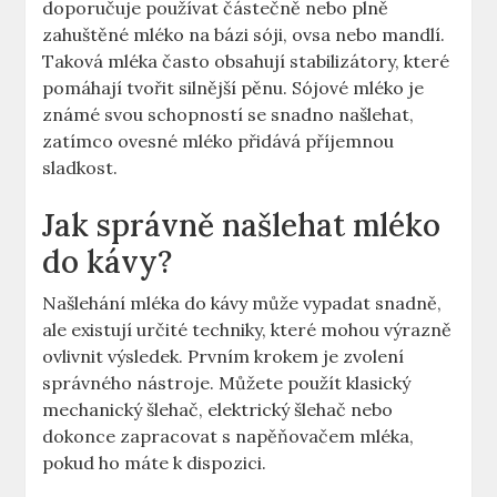
doporučuje používat částečně nebo plně
zahuštěné mléko na bázi sóji, ovsa⁤ nebo​ mandlí.
Taková​ mléka často obsahují stabilizátory, které
pomáhají ​tvořit ⁢silnější pěnu.​ Sójové mléko je
známé svou schopností‌ se⁤ snadno našlehat,
zatímco ovesné mléko přidává příjemnou
sladkost.
Jak⁣ správně našlehat mléko
⁤do kávy?
Našlehání mléka do kávy může vypadat snadně,
ale ‍existují určité techniky, které​ mohou výrazně
ovlivnit⁤ výsledek. Prvním ​krokem⁤ je zvolení
správného nástroje. Můžete použít klasický
⁤mechanický šlehač, elektrický šlehač nebo
dokonce zapracovat⁢ s napěňovačem mléka,
pokud ho máte k dispozici.