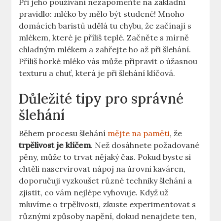
Při jeho používání nezapomeňte ​na‌ základní
pravidlo: mléko ⁤by mělo být studené! Mnoho
domácích baristů‌ udělá tu chybu, že začínají s
⁣mlékem, ‍které je⁤ příliš teplé. Začněte s mírně
⁤chladným mlékem ⁢a zahřejte ho⁣ až při šlehání.
Příliš horké mléko vás může připravit o úžasnou
texturu a chuť, která⁣ je ⁢při šlehání klíčová.
Důležité tipy pro správné‌
šlehání
Během ‌procesu šlehání
mějte na paměti
, že
trpělivost je klíčem
. Než dosáhnete požadované
pěny, může to ⁣trvat nějaký čas. Pokud byste si
chtěli naservírovat nápoj na úrovni kaváren,
doporučuji vyzkoušet ‍různé techniky šlehání a
zjistit, co vám ⁢nejlépe vyhovuje. ‍Když už
mluvíme o trpělivosti,⁣ zkuste experimentovat‍ s
různými způsoby napění, dokud nenajdete ten,