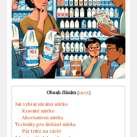
Obsah článku
[
skrýt
]
Jak vybrat ideální mléko
Kravské mléko
Alternativní mléka
Techniky pro šlehání mléka
Pár triků na závěr