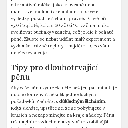
alternativní mléka, jako je ovesné nebo
mandlové, mohou také nabídnout skvélé
výsledky, pokud⁣ se šlehají správně. Právě při
‌vyšší​ teplotě, kolem 60 až ⁣65 °C, začíná mléko
uvolňovat bublinky vzduchu, což je klíč k bohaté
pěně. Zkuste se nebát udělat ‌malý experiment a‍
vyzkoušet různé teploty – najděte to, co vám
nejvíce vyhovuje!
Tipy pro dlouhotrvající
pěnu
Aby vaše pěna vydržela déle než ‌jen pár minut, je
dobré dodržovat několik‌ jednoduchých
požadavků.​ Začněte s
důkladným šleháním
.
Když šleháte, ujistěte se, že se pohybujete v
kruzích a nezapomínejte na kraje nádoby. Pěnu
tak naplníte vzduchem a vytvoříte‍ stabilnější