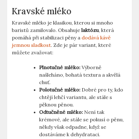
Kravské mléko
Kravské mléko je klasikou, kterou si mnoho
baristů zamilovalo. Obsahuje
laktózu
, která
pomáhá při stabilizaci pěny a ‌
dodává kávě
jemnou sladkost
.‌ Zde je ⁣pár variant, které
můžete zvažovat:
Plnotučné mléko:
Výborně⁤
našleháno, bohatá textura a skvělá
chuť.
Polotučné mléko:
Dobré pro ty, kdo
chtějí lehčí variantu, ale stále s
pěknou pěnou.
Odtučněné mléko:
Není tak
krémové, ale ‌stále⁣ se pokusí ⁤o pěnu,
‍někdy však odpadne, ⁢když se
dostáváme k dehydrataci.