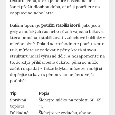
texturu. ​Pěna, která je​ dobře našlehaná, má ​
šanci přežít dlouhou dobu, ať už ji použijete na
⁢cappuccino nebo latte.
Dalším ​tipem je⁢
použití stabilizátorů
, ​jako jsou
gely z mořských řas nebo různá vaječná bílková,
která pomáhají stabilizovat vzduchové bublinky v
mléčné pěně. Pokud se rozhodnete použít tento
⁢trik, můžete se ⁤radovat​ z pěny, která ​si svou
strukturu udrží výrazně déle. A nezapomeňte na
to,⁤ že když příliš dlouho čekáte, pěna se může
začít rozpadat – takže kdykoli můžete, raději ‍si
dopřejte tu kávu s pěnou v ⁢co nejčerstvější
podobě!
Tip
Popis
Správná
Šlehejte mléko⁤ na teplotu 60–65⁢
⁤teplota
°C.
Důkladné
Šlehejte ve ​vzduchu, aby⁣ se