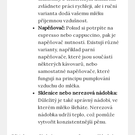
zvládnete práci rychleji, ale i ruční
varianta dodá ⁤vašemu⁢ mléku⁤
příjemnou vzdušnost.
Napěňovač:
Pokud si potrpíte na‌
espresso nebo ​cappuccino,⁣ pak je
napěňovač nutností. Existují různé ​
varianty, například parní
napěňovače, které jsou součástí
některých kávovarů, nebo
samostatné ‌napěňovače, které⁣
fungují na principu pumplování
vzduchu do mléka.
Sklenice‍ nebo nerezová nádobka:
Důležitý je také správný nádobí, ‍ve
kterém mléko⁤ šleháte. Nerezová
nádobka udrží teplo, ‍což pomůže
vytvořit‌ konzistentnější pěnu.