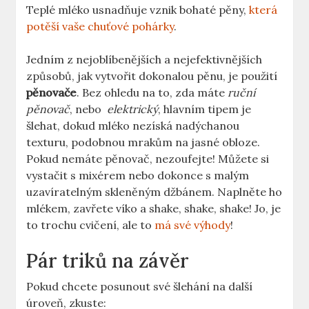
Teplé mléko usnadňuje vznik bohaté pěny,
která
potěší vaše chuťové pohárky
.
Jedním z nejoblíbenějších ⁤a nejefektivnějších
⁣způsobů, jak vytvořit dokonalou pěnu, je použití
pěnovače
. Bez ohledu na to, zda ​máte
ruční
pěnovač
, nebo ‍
elektrický
, hlavním tipem ⁢je‍
šlehat, ⁢dokud mléko nezíská nadýchanou
texturu, podobnou mrakům na jasné obloze.
Pokud nemáte pěnovač,⁢ nezoufejte! Můžete si
vystačit‍ s mixérem nebo ​dokonce s malým​
uzavíratelným ⁢skleněným džbánem. Naplněte ho​
mlékem, zavřete víko a shake, shake, shake! Jo, je
to trochu cvičení, ale to
má své výhody
!
Pár triků na závěr
Pokud chcete​ posunout své⁤ šlehání na další
úroveň, zkuste: