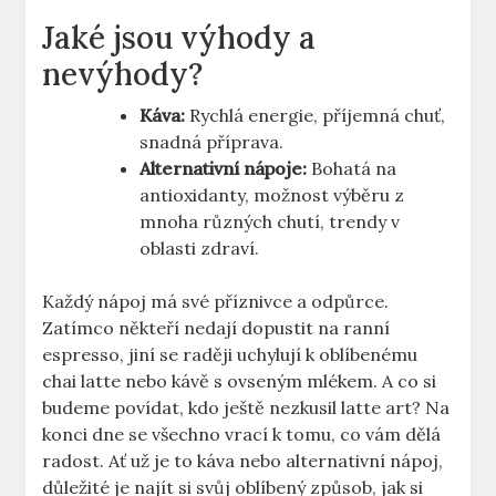
Jaké jsou výhody a
nevýhody?
Káva:
‍Rychlá energie, příjemná chuť,
‌snadná příprava.
Alternativní nápoje:
Bohatá na
antioxidanty, možnost výběru z
‌mnoha různých ⁢chutí, trendy v
⁢oblasti zdraví.
Každý nápoj má své příznivce a odpůrce.
Zatímco někteří nedají‍ dopustit na ranní
espresso, jiní se raději uchylují k oblíbenému
chai latte‍ nebo kávě‍ s ovseným mlékem. ⁣A co si
budeme povídat, kdo ještě ⁤nezkusil latte art? Na
konci dne se všechno vrací k​ tomu, co vám dělá
radost. Ať už je to káva nebo alternativní nápoj,
důležité je najít si svůj oblíbený způsob, jak si