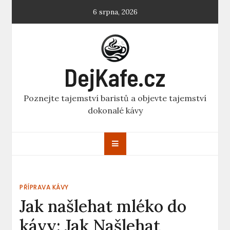
Skip
6 srpna, 2026
to
content
DejKafe.cz
Poznejte tajemství baristů a objevte tajemství
dokonalé kávy
PŘÍPRAVA KÁVY
Jak našlehat mléko do
kávy: Jak Našlehat