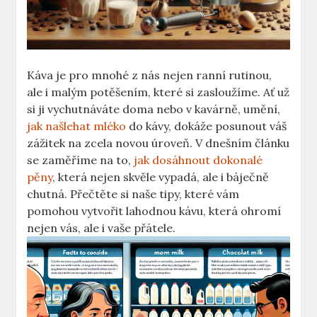
Káva je pro mnohé z⁤ nás nejen ‍ranní rutinou,
ale ‌i malým potěšením, které ⁢si zasloužíme. ​Ať už
si‌ ji vychutnáváte doma nebo v kavárně, umění,
jak našlehat mléko
⁣do kávy, dokáže posunout váš
zážitek na zcela novou ⁤úroveň. V dnešním článku⁤
se zaměříme na to, ⁣
jak dosáhnout dokonalé
pěny
, která⁤ nejen skvěle vypadá,⁣ ale i báječně
chutná. Přečtěte si naše tipy, které vám
pomohou vytvořit lahodnou kávu, která ohromí
nejen vás, ale i vaše ‍přátele.