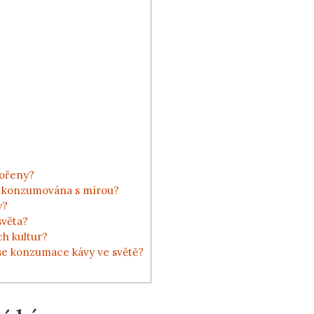
kořeny?
je konzumována s mírou?
y?
světa?
ch kultur?
í se konzumace kávy ve světě?