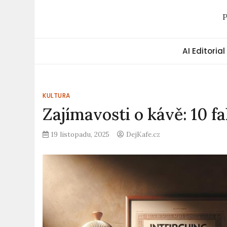
P
AI Editorial
KULTURA
Zajímavosti o kávě: 10 fa
19 listopadu, 2025
DejKafe.cz