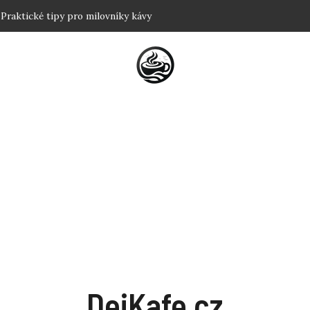
t? Triky pro klidný spánek
ě: Tradiční postupy a triky
 nejlepší výkon?
ství dokonalé cremy odhaleno
: Praktické tipy pro milovníky kávy
DejKafe.cz