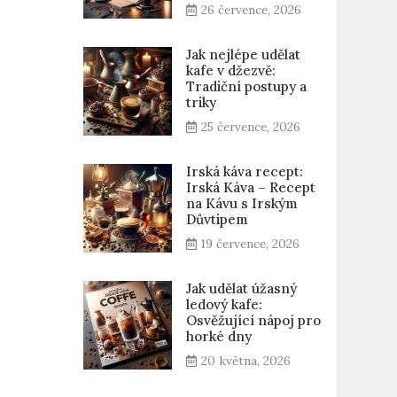
26 července, 2026
Jak nejlépe udělat
kafe v džezvě:
Tradiční postupy a
triky
25 července, 2026
Irská káva recept:
Irská Káva – Recept
na Kávu s Irským
Důvtipem
19 července, 2026
Jak udělat úžasný
ledový kafe:
Osvěžující nápoj pro
horké dny
20 května, 2026