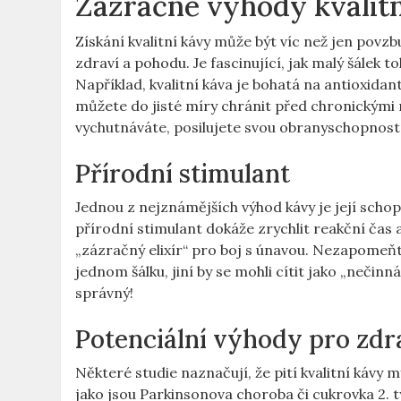
Zázračné výhody kvalit
Získání kvalitní kávy může být víc než jen pov
zdraví a pohodu. Je fascinující, jak malý šálek
Například, kvalitní káva je bohatá na antioxidan
můžete do jisté míry chránit před chronickými 
vychutnáváte, posilujete svou obranyschopnost
Přírodní stimulant
Jednou z nejznámějších výhod kávy je její scho
přírodní stimulant dokáže zrychlit reakční čas a
„zázračný elixír“ pro boj s únavou. Nezapomeňte,
jednom šálku, jiní by se mohli cítit jako „nečinná
správný!
Potenciální výhody pro zdr
Některé studie naznačují, že pití kvalitní kávy
jako jsou Parkinsonova choroba či cukrovka 2. ty