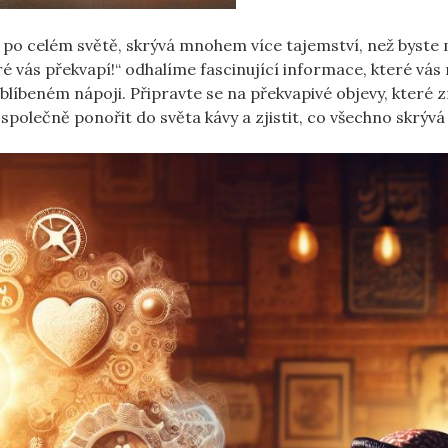
dí po celém světě, skrývá mnohem více tajemství, než byste 
eré vás překvapí!“ odhalíme fascinující informace, které vás
oblíbeném nápoji. Připravte se na překvapivé objevy, které 
společně ponořit do světa kávy a zjistit, co všechno skrýv