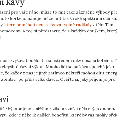
ní kávy
zbuzení pro vaše ráno; může to mít také zázračné výhody pr
 tohoto horkého nápoje může mít tak široké spektrum účinků
ty,
které pomáhají neutralizovat volné radikály
v těle. Tím s
nemocemi. A teď si představte, že s každým douškem, který
!
pnost zvyšovat bdělost a soustředění díky obsahu kofeinu. 
 zlepšit duševní výkon. Mnoho lidí se na kávu spoléhá jako 
 že každý z nás je jiný: zatímco někteří mohou cítit energi
 zombie“ po příliš velké dávce. Ověřte si, jaký příjem je pro
aví
 může být spojeno s nižším rizikem vzniku některých onemoc
pu. Zde je několik dalších benefitů, které by vás mohly přek