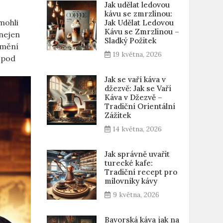
Jak udělat ledovou
kávu se zmrzlinou:
mohli
Jak Udělat Ledovou
Kávu se Zmrzlinou –
 nejen
Sladký Požitek
změní
19 května, 2026
á pod
Jak se vaří káva v
džezvě: Jak se Vaří
Káva v Džezvě –
Tradiční Orientální
Zážitek
14 května, 2026
Jak správně uvařit
turecké kafe:
Tradiční recept pro
milovníky kávy
9 května, 2026
Bavorská káva jak na