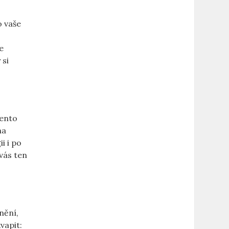
o vaše
.
e
 si
Tento
na
i i po
 vás ten
nění,
vapit: