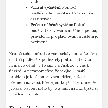
vodou.
Vnitřní vyčištění:
Pomocí
navlhčeného hadříku otřete vnitřní
části stroje.
Péče‍ o‍ mléčné systém:
Pokud
používáte ​kávovar s mléčnou pěnou,
pravidelné proplachování a ⁤čištění ⁤je
nezbytné.
Kromě toho, pokud se vám někdy stane, že káva
chutná podivně – podezřelý podtón, který‍ tam
nemá co dělat, je⁤ to jasný signál, že ‍je čas ⁣k
údržbě. A ‌nezapomeňte, že jakýkoliv malý
‌problém je⁤ lepší napravovat⁣ dříve, než⁢ se‌
přemění na větší. Přece ‌jen,‍ když ⁤už tvrdíme, že ​
je káva ⁣„kávou“, mělo by‍ to ⁣znamenat, že byste si
ji měli užít naplno.