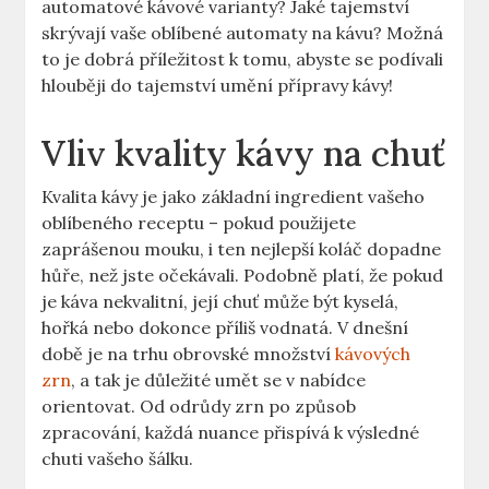
automatové kávové‍ varianty? Jaké tajemství
skrývají vaše oblíbené‌ automaty na kávu? Možná
⁤to je dobrá příležitost k ‍tomu,‍ abyste se podívali
hlouběji do tajemství ‍umění přípravy kávy!
Vliv kvality kávy ​na​ chuť
Kvalita‌ kávy je jako základní ingredient vašeho​
oblíbeného receptu – pokud použijete
zaprášenou mouku, i ten nejlepší⁢ koláč dopadne⁤
hůře, než jste⁣ očekávali. Podobně⁣ platí, že pokud⁢
je káva nekvalitní, ​její chuť může ‍být‍ kyselá,‍
hořká⁤ nebo dokonce příliš‌ vodnatá. ‌V ⁤dnešní
době je na trhu obrovské množství
kávových
zrn
, a tak​ je důležité umět se v nabídce
orientovat.​ Od odrůdy zrn po způsob
zpracování, každá nuance přispívá k výsledné
chuti ‌vašeho‌ šálku.