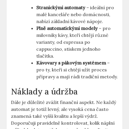
Stranickými ‌automaty
⁤–⁢ ideální pro
malé kanceláře nebo ‌domácnosti,
nabízí základní kávové nápoje.
Plně automatickými‍ modely
⁤– pro
milovníky kávy, kteří chtějí‌ různé
varianty, od⁢ espressa po
cappuccino, stiskem jednoho
tlačítka.
Kávovary s pákovým⁢ systémem
–
pro ty, kteří ⁤si ⁣chtějí užít⁤ proces
přípravy a ⁤mají ⁢rádi tradiční​ metody.
Náklady ⁤a ⁤údržba
Dále je důležité ​zvážit finanční aspekt. Ne každý
automat⁢ je totiž levný, ale vysoká cena​ často
znamená také ‍vyšší kvalitu a lepší ⁣výdrž.
⁤Doporučuji​ pravidelně ⁤kontrolovat, kolik náplní