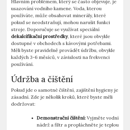
Hlavním problémem, který se často objevuje, je
usazování vodního‌ kamene. Voda, kterou​
používáte, může obsahovat minerály, ​které
‍pokud se ​neodstraňují, mohou narušit ‌funkci
⁣stroje. Doporučuje se využívat⁤ speciální
dekalcifikační prostředky
,⁤ které jsou obvykle
dostupné ⁣v obchodech s ⁤kávovými ‍potřebami.
Měli byste ⁤pravidelně provádět údržbu, obvykle
každých 3-6 ​měsíců, v závislosti na‍ frekvenci
používání.
Údržba a čištění
Pokud jde⁤ o samotné čištění, zajištění hygieny je
​zásadní. ⁣Zde⁢ je⁢ několik kroků, ‍které byste ‍měli ​
dodržovat:
Demonstrační⁢ čištění:
Vyjměte vodní
nádrž a filtr a propláchněte je teplou‍