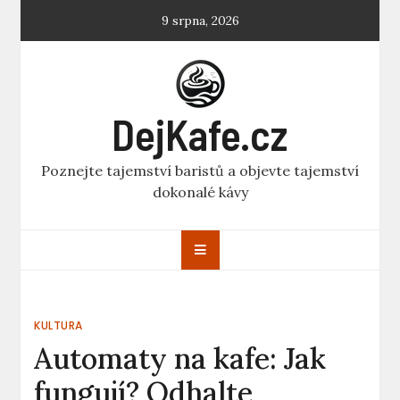
Skip
9 srpna, 2026
to
content
DejKafe.cz
Poznejte tajemství baristů a objevte tajemství
dokonalé kávy
KULTURA
Automaty na kafe: Jak
fungují? Odhalte