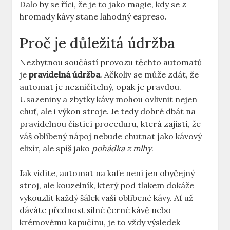
Dalo by ⁢se říci, že ​je⁤ to jako magie, kdy se ⁢z‌
hromady ​kávy stane lahodný ⁣espreso.
Proč ⁢je důležitá údržba
Nezbytnou součástí provozu těchto automatů
je​
pravidelná údržba
. Ačkoliv se může zdát,⁣ že
⁢automat ⁢je⁤ nezničitelný, opak je pravdou.
Usazeniny‌ a⁣ zbytky kávy mohou ovlivnit nejen⁤
chuť, ‌ale ‌i ⁤výkon stroje. Je tedy ⁢dobré dbát na⁣
pravidelnou čistící ⁤proceduru, která zajistí, že
⁣váš oblíbený nápoj‍ nebude chutnat jako kávový
elixír, ale spíš jako
pohádka z⁢ mlhy
.
Jak vidíte, automat na‌ kafe ‍není jen obyčejný
stroj, ale‍ kouzelník, který ‍pod tlakem dokáže
vykouzlit každý ⁣šálek vaší oblíbené kávy. Ať‍ už
‌dáváte‍ přednost silné černé kávě nebo
krémovému kapučínu,⁤ je to ‍vždy výsledek