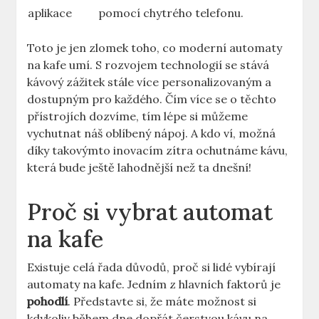
aplikace
pomocí chytrého telefonu.
Toto ⁣je jen zlomek toho,⁤ co ​moderní⁤ automaty
na⁢ kafe⁢ umí. S rozvojem technologií se stává
kávový zážitek stále více personalizovaným​ a
‍dostupným pro každého. Čím ⁤více se o těchto⁢
přístrojích dozvíme,⁤ tím lépe si můžeme
vychutnat náš oblíbený nápoj. A kdo ví, ⁤možná⁤
díky ⁣takovýmto inovacím zítra ochutnáme⁣ kávu,
‌která bude ještě‌ lahodnější než ⁢ta dnešní!
Proč si vybrat‌ automat ​
na kafe
Existuje⁢ celá řada důvodů, proč si lidé vybírají
automaty na kafe. Jedním z hlavních faktorů je
pohodlí
. ⁢Představte si, že máte možnost⁣ si
kdykoliv ​během⁤ dne dopřát ​čerstvou⁢ kávu na‍