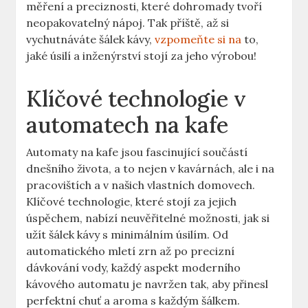
měření a ⁤preciznosti,⁢ které dohromady ⁣tvoří
neopakovatelný nápoj. Tak ‌příště, až si
vychutnáváte šálek kávy,⁣
vzpomeňte si na
‍to,
jaké úsilí a inženýrství stojí za ‌jeho výrobou!
Klíčové technologie v
automatech na kafe
Automaty na ⁣kafe jsou fascinující součástí ​
dnešního života,​ a to nejen v kavárnách,‍ ale⁣ i na
pracovištích ⁢a v našich​ vlastních ⁤domovech.
Klíčové technologie, které stojí za jejich
úspěchem, nabízí neuvěřitelné ⁣možnosti, jak si
užít šálek kávy s minimálním úsilím. Od
automatického ‍mletí zrn ‍až po precizní
dávkování vody, každý‍ aspekt moderního
kávového automatu ‌je navržen ⁤tak,‌ aby přinesl ​
perfektní ⁣chuť⁤ a aroma s ​každým šálkem.