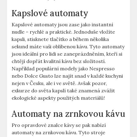
Kapslové ⁤automaty
Kapslové automaty jsou ‌zase jako instantní‍
nudle – ‌rychlé a⁣ praktické. Jednoduše vložíte
⁣kapsli,‍ stisknete tlačítko ‍a ⁣během ⁣několika
sekund ⁢máte vaši oblíbenou kávu. Tyto automaty
jsou ideální pro lidi se zaneprázdněním, ​kteří si
chtějí⁣ dopřát‍ kvalitní kávu bez ‌složitostí.
Například populární⁣ modely⁢ jako Nespresso
nebo Dolce ⁢Gusto lze najít snad​ v každé‍ kuchyni
nejen v Česku,⁢ ale i​ ve⁣ světě. Avšak⁤ pozor,
exkurze do světa kapslí ⁣také znamená‌ zvážit⁣
ekologické aspekty použitých materiálů!
Automaty​ na zrnkovou⁤ kávu
Pro opravdové znalce kávy se pak nabízí
automaty na zrnkovou kávu. Tyto stroje​