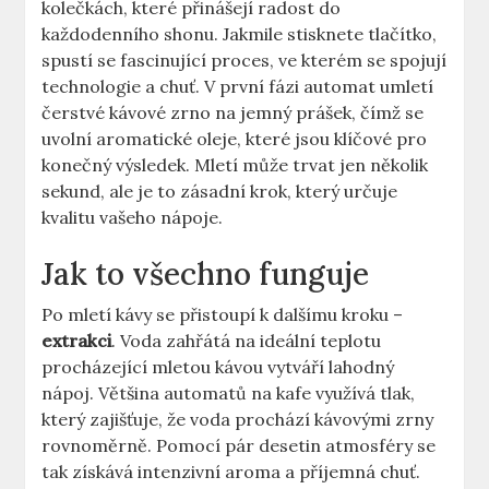
kolečkách, ‍které přinášejí radost do
‍každodenního shonu.⁤ Jakmile⁢ stisknete ‌tlačítko,
spustí se ⁤fascinující proces, ve kterém‍ se spojují
technologie a chuť. ‍V‌ první fázi⁤ automat umletí
čerstvé kávové ⁤zrno na jemný‌ prášek,⁣ čímž⁤ se
‌uvolní aromatické oleje, které jsou klíčové pro⁣
konečný výsledek.⁣ Mletí může⁢ trvat jen několik
sekund, ale je to zásadní krok, který určuje
‌kvalitu vašeho nápoje.
Jak⁢ to⁤ všechno ‍funguje
Po mletí kávy‌ se přistoupí k dalšímu kroku – ‍
extrakci
. Voda‍ zahřátá na ideální​ teplotu
procházející mletou ⁤kávou vytváří lahodný
⁤nápoj. Většina automatů​ na ‌kafe ​využívá tlak,
který zajišťuje, že voda‍ prochází⁤ kávovými⁤ zrny
rovnoměrně.​ Pomocí pár desetin atmosféry se
tak‍ získává intenzivní ‌aroma a příjemná chuť.