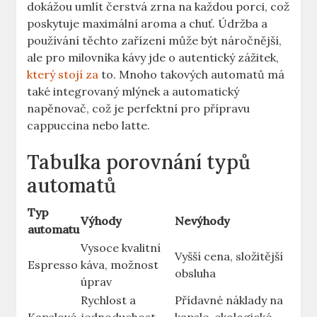
dokážou umlít čerstvá zrna⁤ na každou⁢ porci, což
poskytuje maximální⁣ aroma‌ a⁣ chuť. Údržba a⁢
používání těchto zařízení může⁢ být náročnější,‌
ale ⁤pro milovníka kávy ⁤jde o ‌autentický zážitek,⁤
který stojí za
‍to. Mnoho takových automatů ‌má‍
také ‌integrovaný mlýnek a automatický
⁢napěnovač, což je perfektní ⁣pro ⁤přípravu
cappuccina nebo latte.
Tabulka porovnání typů⁢
automatů
Typ
Výhody
Nevýhody
⁢automatu
Vysoce kvalitní
Vyšší cena, složitější⁣
Espresso
káva, možnost⁢
obsluha
úprav
Rychlost‌ a⁤
Přídavné ⁢náklady na