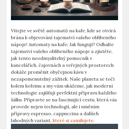
Vítejte ve světě ‌automatů na ‌kafe,‌ kde ‍se⁣ otvírá⁣
brána k‍ objevování tajemství⁢ vašeho oblíbeného
nápoje!⁣ Automaty na ⁤kafe: Jak fungují?⁢ Odhalte
tajemství vašeho oblíbeného nápoje a zjistěte,‍
jak tento neodmyslitelný ⁤pomocník v
kancelářích,⁤ čajovnách a ⁤veřejných prostorech​
dokáže proměnit‌ obyčejnou kávu v
nezapomenutelný zážitek. Naše⁤ planeta ⁣se točí‍
kolem kofeinu a my⁢ vám ukážeme, jak⁤ moderní
technologie zajišťují‌ perfektní přípravu každého
šálku. Připravte⁣ se na fascinující cestu, která vás
‍provede nejen technologií, ⁣ale i ⁤uměním
přípravy ⁤espresso, cappuccina a dalších
lahodných​ variant,
které si zamilujete
.