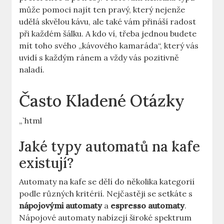
může pomoci najít ten ‌pravý, který ⁣nejenže
udělá skvělou kávu, ale také‍ vám⁤ přináší ‌radost
při každém šálku.⁣ A kdo ví, třeba jednou budete
mít ⁤toho svého „kávového‍ kamaráda“, ​který vás
uvidí s ‍každým ránem a vždy vás pozitivně
⁤naladí.
Často Kladené ‌Otázky
„`html
Jaké typy⁤ automatů na ⁤kafe
existují?
Automaty na‌ kafe se dělí do‍ několika‍ kategorií
podle⁤ různých kritérií. Nejčastěji se setkáte s
nápojovými automaty
a​
espresso automaty
.
Nápojové automaty ⁣nabízejí široké ⁢spektrum