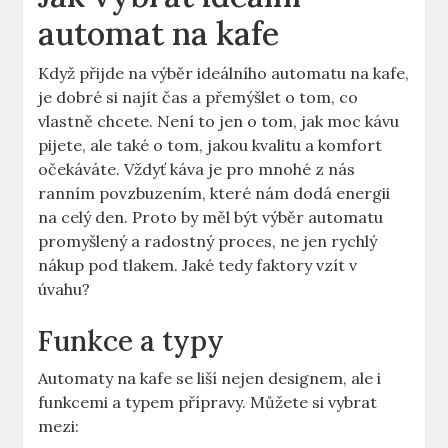
automat na kafe
Když ⁤přijde na výběr ideálního automatu ​na kafe,​
je dobré⁢ si‍ najít čas a přemýšlet⁣ o tom, co
vlastně chcete. Není ⁢to ‌jen o tom, ​jak ⁤moc kávu
pijete, ⁣ale také o tom,⁣ jakou ​kvalitu a komfort‍
očekáváte. Vždyť​ káva je pro mnohé ⁤z nás
ranním ⁢povzbuzením, které nám dodá energii
na ‌celý den. ‌Proto by měl být výběr⁣ automatu
promyšlený a radostný ⁢proces, ne jen rychlý
nákup ​pod⁤ tlakem. Jaké⁢ tedy ⁣faktory vzít v
úvahu?
Funkce a typy
Automaty na kafe se liší nejen designem, ale i
funkcemi a typem přípravy.‌ Můžete si vybrat
⁢mezi: