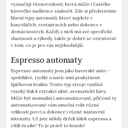
vyznačují různorodostí, která může i častého
⁣kávového nadšence ⁤zaskočit. ​Zde si představíme
hlavní typy automatů, ⁤které‍ najdete v
‌kancelářích, restauracích nebo⁤ dokonce v‍
domácnostech. Každý z nich má své specifické
⁣vlastnosti a ‍výhody, takže ⁢je dobré⁤ se ⁣orientovat⁣
v tom, co⁤ je pro vás⁣ nejvhodnější.
Espresso automaty
Espresso automaty jsou jako bavorské auto –
spolehlivé, rychlé ‍a navíc⁢ umí poskytnout
špičkovou kvalitu. Tento⁢ typ stroje využívá
vysoký tlak ‌k extrakci⁢ silné, aromatické kávy.
Může být manuální i automatizovaný, ‌přičemž ‍ty
‌automatizované vám umožní volit ‍různé
velikosti porcí a dokonce i různé nastavení
intenzity. Už jste někdy‍ drželi⁣ šálek espressa a​
cítili tu sílu? To je‍ právě to kouzlo!