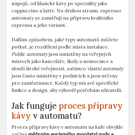
‍nápojů, ​od ‌klasické kávy ​po ⁢speciality jako
cappuccino a latte. Na druhou ⁢stranu, espresso
automaty se ⁤zaměřují na přípravu kvalitního
espressa ⁢a jeho variant.
Dalším způsobem,​ jaké typy​ automatů‌ můžete⁢
potkat, ⁤je rozdělení‍ podle místa‍ instalace.
Public‌ automaty
jsou umístěny na ⁤veřejných
místech jako kanceláře, školy a⁢ nemocnice a
slouží široké veřejnosti, zatímco
vlastní⁣ automaty
jsou často umístěny ⁣v ‍podnicích​ a ‌jsou určeny
pro zaměstnance. Každý⁤ typ má ‍své⁤ specifické
funkce a design, aby vyhověl potřebám⁣ uživatelů.
Jak funguje
proces přípravy
kávy
v automatu?
Proces přípravy kávy⁤ v automatu na kafe obvykle
začíná
měřením správného množství vody a