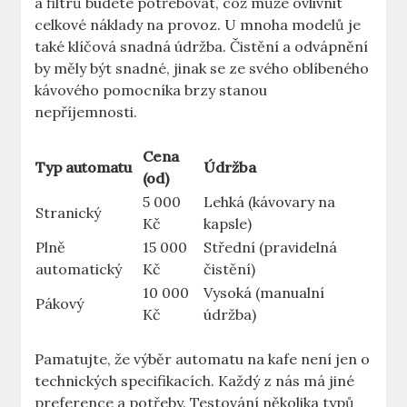
a ​filtrů budete potřebovat, což může ovlivnit‌
celkové⁢ náklady na provoz. ⁢U mnoha ‌modelů ‌je
také klíčová snadná ‍údržba. Čistění‍ a odvápnění
by měly být ​snadné,‌ jinak ​se ze svého oblíbeného
‍kávového pomocníka‌ brzy ⁣stanou
nepříjemnosti.
Cena⁢
Typ automatu
Údržba
(od)
5 000
Lehká (kávovary na
Stranický
Kč
‍kapsle)
Plně
15 000
Střední (pravidelná
automatický
⁤Kč
čistění)
10 000
Vysoká‌ (manualní
Pákový
Kč
údržba)
Pamatujte, že výběr automatu na kafe není jen ‍o
technických ​specifikacích. Každý z nás má ​jiné​
preference a potřeby. Testování několika ⁢typů