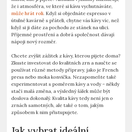
že ⁢i atmosféra, ve⁢ které si kávu⁣ vychutnáváte,
může hrát roli
. Když si objednáte⁢ espresso⁤ v
útulné kavárně s přáteli, chytne vás kávy⁣ víc, než
když si ​ji dáte⁣ za pochodu ze stánek ⁤na ulici.
Příjemné prostření a ⁣dobrá společnost dávají
nápoji nový rozměr.
Chcete zvýšit zážitek z⁤ kávy, kterou ​pijete doma?
Zkuste investovat do kvalitních zrn a naučte se
používat různé metody přípravy, jako je French‍
press nebo moka konvička.⁣ Nezapomeňte také⁤
experimentovat ⁢s poměrem⁣ kávy⁢ a vody – ​někdy⁤
stačí malá změna, a ⁢výsledný šálek může být
‍doslova dokonalý. Kvalita ​kávy tedy není jen ⁤o
zrnách samotných, ale ‌také o ⁣tom, ​jakým
způsobem ⁢k‌ nim‌ přistupujete.
Jak vybrat ideální ​