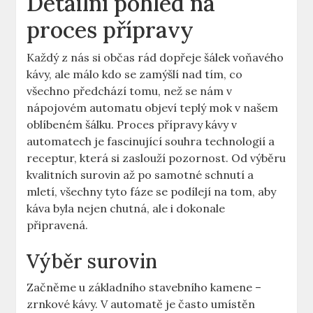
Detailní pohled na​
proces ‍přípravy
Každý z nás​ si občas rád⁤ dopřeje šálek‍ voňavého
kávy, ale⁣ málo kdo se zamýšlí⁤ nad tím, co
všechno předchází tomu, než se nám ⁢v⁣
nápojovém ‍automatu ⁤objeví teplý mok v našem
oblíbeném šálku.⁣ Proces přípravy kávy v
automatech je ⁤fascinující ⁢souhra‍ technologií a
receptur, která ⁢si zaslouží pozornost. Od výběru
kvalitních ‌surovin až po ⁣samotné schnutí a
‌mletí, všechny tyto ‍fáze se podílejí na​ tom, aby
⁤káva byla nejen​ chutná, ale i dokonale
připravená.
Výběr surovin
Začněme u základního stavebního kamene –
zrnkové kávy. V‌ automatě je často umístěn