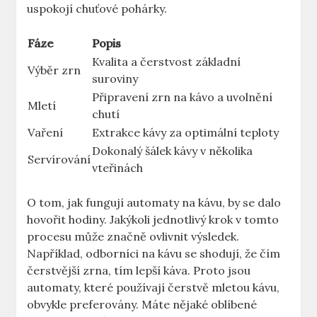
uspokojí chuťové pohárky.
Fáze
Popis
Kvalita a ⁢čerstvost ⁢základní ​
Výběr zrn
suroviny
Připravení zrn na kávo a‍ uvolnění
Mletí
chutí
Vaření
Extrakce kávy ‍za ⁤optimální ‍teploty
Dokonalý šálek kávy ‌v ⁤několika
Servírování
vteřinách
O tom,⁤ jak ‍fungují automaty na kávu, ‍by⁣ se dalo
hovořit⁣ hodiny. ‌Jakýkoli jednotlivý krok ‍v ‌tomto
procesu⁤ může značně ovlivnit výsledek.
Například,⁤ odborníci na kávu​ se ‌shodují, ⁢že čím‌
čerstvější zrna, tím lepší káva. ​Proto jsou
automaty, které⁣ používají čerstvě⁢ mletou kávu,
obvykle preferovány. Máte nějaké oblíbené⁤