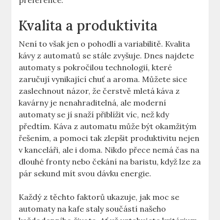
preference.
Kvalita‌ a produktivita
Není to ⁣však jen o pohodlí a variabilitě. Kvalita
kávy ⁢z automatů se stále zvyšuje.⁢ Dnes ⁤najdete
automaty s pokročilou technologií, které
zaručují vynikající chuť ‌a ⁣aroma.⁣ Můžete sice‌
zaslechnout názor, že ‌čerstvě ‍mletá káva z​
kavárny je‍ nenahraditelná, ale moderní
‍automaty‌ se jí snaží přiblížit víc, než kdy
předtím. Káva z ‍automatu‍ může být okamžitým
řešením,‌ a pomoci tak zlepšit⁤ produktivitu nejen‌
v ⁢kanceláři,⁢ ale i doma. Nikdo přece ⁣nemá čas na
dlouhé‍ fronty​ nebo ⁣čekání na baristu, když lze za
pár​ sekund​ mít ⁤svou ⁤dávku energie.
Každý z těchto faktorů ukazuje,‌ jak moc se
automaty‌ na kafe staly součástí našeho