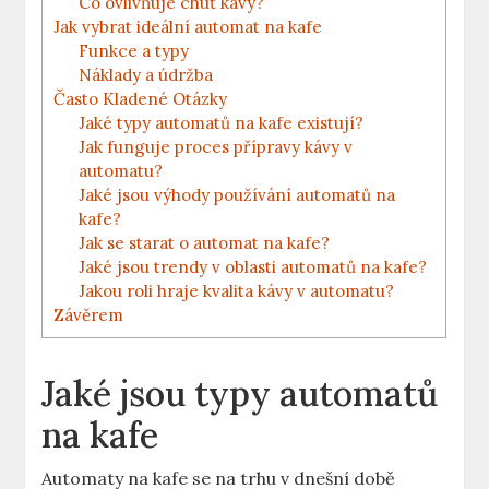
Co ​ovlivňuje chuť kávy?
Jak vybrat ideální ​automat na kafe
Funkce a typy
Náklady ⁤a ⁤údržba
Často Kladené ‌Otázky
Jaké typy⁤ automatů na ⁤kafe existují?
Jak funguje proces přípravy kávy v
automatu?
Jaké jsou výhody používání automatů na
kafe?
Jak⁤ se⁢ starat o automat na kafe?
Jaké jsou trendy ​v oblasti automatů na kafe?
Jakou ‍roli ⁤hraje kvalita kávy v automatu?
Závěrem
Jaké jsou typy automatů
⁤na kafe
Automaty na kafe se⁤ na trhu ​v dnešní době