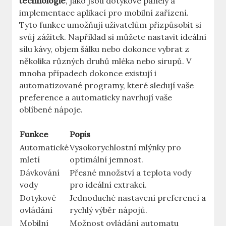
technologie
, ‌jako jsou dotykové panely a
implementace aplikací pro‌ mobilní zařízení.‍
Tyto⁢ funkce umožňují uživatelům přizpůsobit si
svůj zážitek. Například si můžete nastavit ideální
sílu kávy, objem⁣ šálku nebo dokonce vybrat z
několika ⁤různých druhů mléka nebo sirupů. ⁣V
mnoha případech dokonce ⁢existují i
automatizované programy,‌ které ⁤sledují ​vaše
preference⁤ a automaticky navrhují vaše
oblíbené nápoje.
Funkce
Popis
Automatické
Vysokorychlostní‌ mlýnky pro
mletí
optimální jemnost.
Dávkování
Přesné množství a teplota ‌vody
vody
pro ideální extrakci.
Dotykové​
Jednoduché nastavení preferencí a
ovládání
rychlý ⁢výběr nápojů.
Mobilní
Možnost ‍ovládání automatu