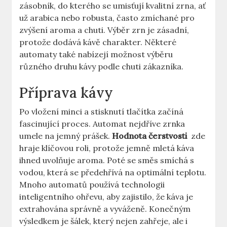
zásobník, do ⁤kterého se umisťují kvalitní⁣ zrna, ​ať
už⁣ arabica nebo robusta, často​ zmíchané pro‌
zvýšení aroma a⁤ chuti. Výběr ‍zrn je zásadní,
protože dodává kávě charakter. Některé
automaty také nabízejí ⁣možnost výběru
různého druhu kávy podle chuti zákazníka.
Příprava kávy
Po vložení‌ minci ⁤a stisknutí⁤ tlačítka​ začíná⁢
fascinující proces. Automat⁤ nejdříve zrnka
umele na jemný ⁢prášek.
Hodnota ‌čerstvosti
‌ zde
hraje klíčovou ​roli, protože jemně mletá káva
ihned ‌uvolňuje aroma. Poté ‍se​ směs smíchá⁢ s‌
vodou, která se předehřívá na ⁢optimální teplotu.‌
Mnoho automatů‍ používá ​technologii
inteligentního ohřevu, aby zajistilo, že káva je‌
extrahována správně⁣ a vyváženě. Konečným
výsledkem je⁢ šálek, který nejen zahřeje, ale ⁢i