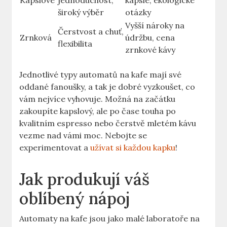
Kapslové
jednoduchost, ​
kapsle, ekologické
široký výběr
‍otázky
Vyšší ⁤nároky na​
Čerstvost a‌ chuť,
Zrnková
údržbu, cena
flexibilita
zrnkové kávy
Jednotlivé typy automatů na⁣ kafe mají‍ své
oddané fanoušky, a tak je‌ dobré vyzkoušet, co
vám nejvíce⁢ vyhovuje. Možná na začátku
zakoupíte‍ kapslový, ale po čase‍ touha po
kvalitním espresso nebo čerstvě ‌mletém kávu
vezme nad vámi moc. Nebojte​ se
⁢experimentovat a‍
užívat si každou kapku
!
Jak produkují‍ váš
oblíbený⁣ nápoj
Automaty na kafe jsou jako ⁤malé ‌laboratoře na​