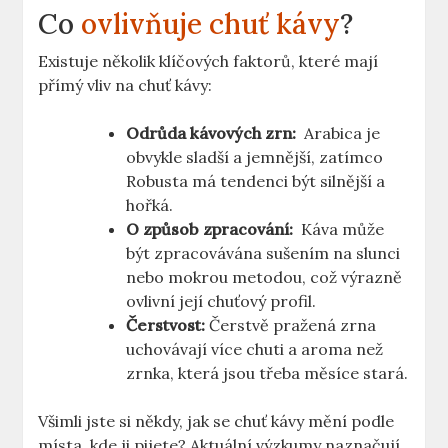
Co ​
ovlivňuje chuť kávy
?
Existuje několik ⁣klíčových​ faktorů, ‍které ‍mají
přímý⁤ vliv na chuť kávy:
Odrůda kávových zrn:
​ Arabica je
obvykle sladší a jemnější, zatímco
Robusta má‍ tendenci být silnější ⁢a
hořká.
O⁣ způsob zpracování:
⁤ Káva​ může
být ⁢zpracovávána sušením ​na slunci
‌nebo​ mokrou metodou, což​ výrazně
ovlivní její chuťový ⁣profil.
Čerstvost:
Čerstvě⁢ pražená‍ zrna
uchovávají více chuti a aroma než
zrnka, která‍ jsou třeba měsíce stará.
Všimli jste ⁢si ⁢někdy, jak ‍se chuť kávy mění podle
místa, kde‍ ji pijete? ⁣Aktuální výzkumy naznačují,