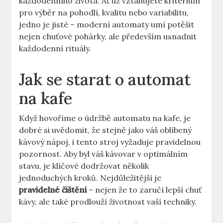
každodenního života. ​Ať už vztahujete kritérium
pro výběr na‍ pohodlí, ​kvalitu ‍nebo variabilitu, ​
jedno je jisté⁤ – moderní automaty umí⁤ potěšit
nejen⁣ chuťové pohárky, ale ⁣především usnadnit
každodenní rituály.
Jak se⁣ starat o automat
na kafe
Když hovoříme o údržbě automatu na kafe, ​je
‍dobré⁢ si ⁢uvědomit, že stejně jako váš‌ oblíbený
⁤kávový nápoj, i​ tento stroj vyžaduje ‍pravidelnou⁤
pozornost. Aby‍ byl váš‍ kávovar v optimálním
stavu, je klíčové dodržovat několik‍
jednoduchých kroků. ⁤Nejdůležitější je
pravidelné čištění
– nejen že to zaručí lepší chuť‍
kávy,⁢ ale ‍také prodlouží životnost ​vaší techniky. ⁣