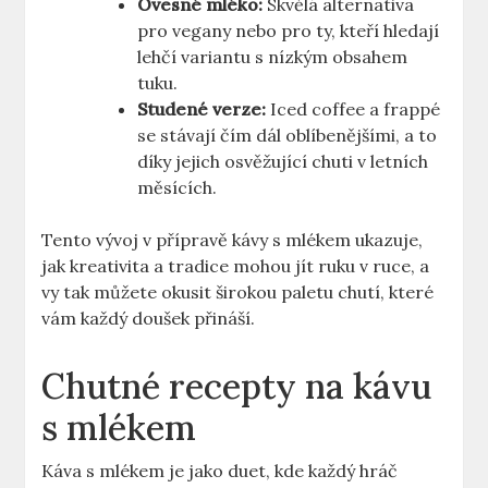
Ovesné mléko:
Skvělá alternativa
pro vegany nebo pro ty, kteří hledají
lehčí variantu s nízkým obsahem
tuku.
Studené verze:
Iced coffee a frappé
se stávají čím dál oblíbenějšími, a to
díky jejich osvěžující chuti v letních
měsících.
Tento vývoj v přípravě kávy s mlékem ukazuje,
jak kreativita a tradice mohou jít ruku v ruce, a
vy tak můžete okusit širokou paletu chutí, které
vám každý doušek přináší.
Chutné recepty na kávu
s mlékem
Káva s mlékem je jako duet, kde každý hráč