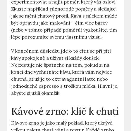
experimentovat a najít poměr, který vás osloví.
Zkuste například různorodé poměry a sledujte,
jak se mění chuťový profil. Káva s mlékem může
být opravdu jako malování – čím více barev
(nebo v tomto případě poměrů) vyzkoušíte, tím
lépe porozumíte svému vlastnímu vkusu.
V konečném důsledku jde o to cítit se při pití
kávy spokojeně a užívat si každý doušek.
Neexistuje nic špatného na tom, pokud si na
konci dne vychutnáte kávu, která vám nejvíce
chutná, ať už je to extravagantní latte nebo
jednoduché espresso s troškou mléka. Hlavní je,
abyste si užili okamžik!
Kávové zrno: klíč k chuti
Kávové zrno je jako malý poklad, který ukrývá
velkou paletu chutí, vůní a textur. Každé zrnko