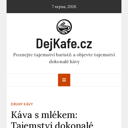
Skip
7 srpna, 2026
to
content
DejKafe.cz
Poznejte tajemství baristů a objevte tajemství
dokonalé kávy
DRUHY KÁVY
Káva s mlékem:
Tajemství dokonalé