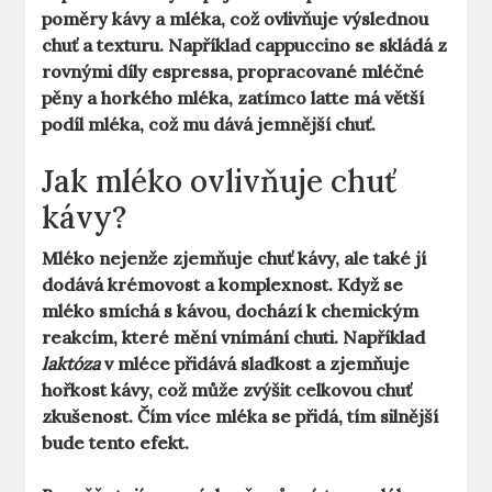
poměry kávy a mléka, což ovlivňuje výslednou
chuť a texturu. Například cappuccino se skládá z
rovnými díly espressa, propracované mléčné
pěny a horkého mléka, zatímco latte má větší
podíl mléka, což mu dává jemnější chuť.
Jak mléko ovlivňuje chuť
kávy?
Mléko nejenže zjemňuje chuť kávy, ale také jí
dodává krémovost a komplexnost. Když se
mléko smíchá s kávou, dochází k chemickým
reakcím, které mění vnímání chuti. Například
laktóza
v mléce přidává sladkost a zjemňuje
hořkost kávy, což může zvýšit celkovou chuť
zkušenost. Čím více mléka se přidá, tím silnější
bude tento efekt.