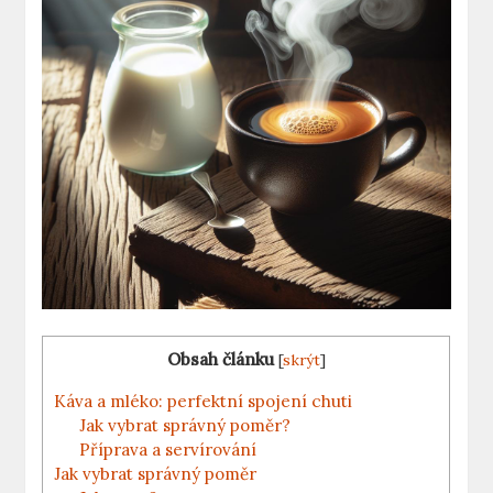
Obsah článku
[
skrýt
]
Káva a mléko: perfektní spojení chuti
Jak vybrat správný poměr?
Příprava a servírování
Jak vybrat správný poměr