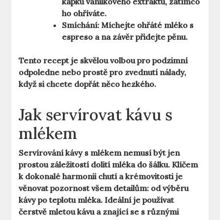
kapku vanilkového extraktu, zatímco
ho ohříváte.
Smíchání:
Míchejte ohřáté mléko s
espreso a na závěr přidejte pěnu.
Tento recept je skvělou volbou pro podzimní
odpoledne nebo prostě pro zvednutí nálady,
když si chcete dopřát něco hezkého.
Jak servírovat kávu s
mlékem
Servírování kávy s mlékem nemusí být jen
prostou záležitostí dolití mléka do šálku. Klíčem
k dokonalé harmonii chutí a krémovitosti je
věnovat pozornost všem detailům: od výběru
kávy po teplotu mléka. Ideální je používat
čerstvě mletou kávu a znající se s různými