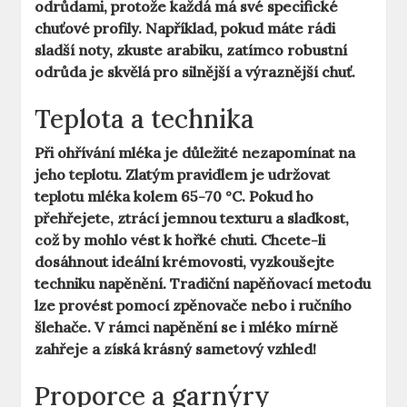
odrůdami, protože každá má své specifické
chuťové profily. Například, pokud máte rádi
sladší noty, zkuste arabiku, zatímco robustní
odrůda je skvělá pro silnější a výraznější chuť.
Teplota a technika
Při ohřívání mléka je důležité nezapomínat na
jeho teplotu.
Zlatým pravidlem
je udržovat
teplotu mléka kolem 65-70 °C. Pokud ho
přehřejete, ztrácí jemnou texturu a sladkost,
což by mohlo vést k hořké chuti. Chcete-li
dosáhnout ideální krémovosti, vyzkoušejte
techniku napěnění. Tradiční napěňovací metodu
lze provést pomocí
zpěnovače
nebo i ručního
šlehače. V rámci napěnění se i mléko mírně
zahřeje a získá krásný sametový vzhled!
Proporce a garnýry