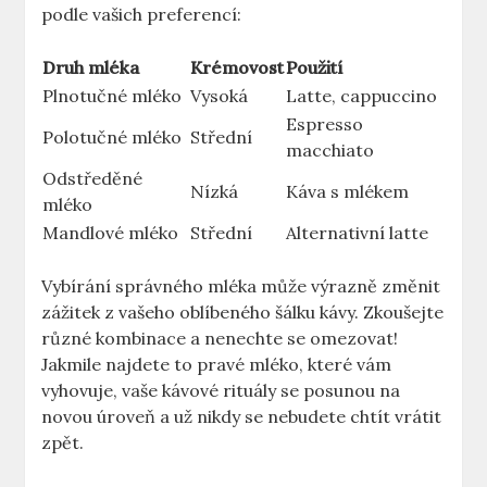
podle vašich preferencí:
Druh mléka
Krémovost
Použití
Plnotučné mléko
Vysoká
Latte, cappuccino
Espresso
Polotučné mléko
Střední
macchiato
Odstředěné
Nízká
Káva s mlékem
mléko
Mandlové mléko
Střední
Alternativní latte
Vybírání správného mléka může výrazně změnit
zážitek z vašeho oblíbeného šálku kávy. Zkoušejte
různé kombinace a nenechte se omezovat!
Jakmile najdete to pravé mléko, které vám
vyhovuje, vaše kávové rituály se posunou na
novou úroveň a už nikdy se nebudete chtít vrátit
zpět.