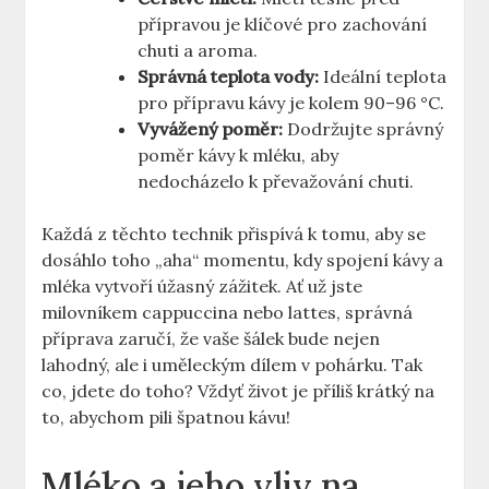
přípravou je klíčové pro zachování
chuti a aroma.
Správná teplota vody:
Ideální teplota
pro přípravu kávy je kolem 90–96 °C.
Vyvážený poměr:
Dodržujte správný
poměr kávy k mléku, aby
nedocházelo k převažování chuti.
Každá z těchto technik přispívá k tomu, aby se
dosáhlo toho „aha“ momentu, kdy spojení kávy a
mléka vytvoří úžasný zážitek. Ať už jste
milovníkem cappuccina nebo lattes, správná
příprava zaručí, že vaše šálek bude nejen
lahodný, ale i uměleckým dílem v pohárku. Tak
co, jdete do toho? Vždyť život je příliš krátký na
to, abychom pili špatnou kávu!
Mléko a jeho vliv na