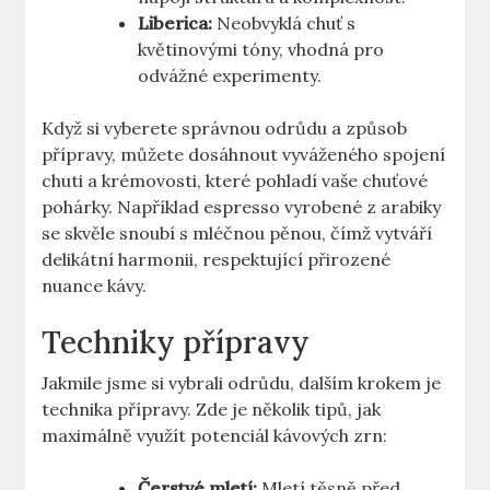
Liberica:
Neobvyklá chuť s
květinovými tóny, vhodná pro
odvážné experimenty.
Když si vyberete správnou odrůdu a způsob
přípravy, můžete dosáhnout vyváženého spojení
chuti a krémovosti, které pohladí vaše chuťové
pohárky. Například espresso vyrobené z arabiky
se skvěle snoubí s mléčnou pěnou, čímž vytváří
delikátní harmonii, respektující přirozené
nuance kávy.
Techniky přípravy
Jakmile jsme si vybrali odrůdu, dalším krokem je
technika přípravy. Zde je několik tipů, jak
maximálně využít potenciál kávových zrn:
Čerstvé mletí:
Mletí těsně před