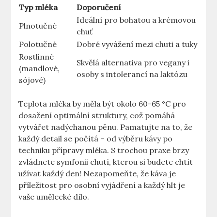
Typ mléka
Doporučení
Ideální pro bohatou a krémovou
Plnotučné
chuť
Polotučné
Dobré vyvážení mezi chuti a tuky
Rostlinné
Skvělá alternativa pro vegany i
(mandlové,
osoby s intolerancí na laktózu
sójové)
Teplota mléka by měla být okolo 60-65 °C pro
dosažení optimální struktury, což pomáhá
vytvářet nadýchanou pěnu. Pamatujte na to, že
každý detail se počítá – od výběru kávy po
techniku přípravy mléka. S trochou praxe brzy
zvládnete symfonii chutí, kterou si budete chtít
užívat každý den! Nezapomeňte, že káva je
příležitost pro osobní vyjádření a každý hlt je
vaše umělecké dílo.