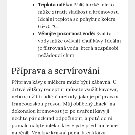
Teplota mléka:
Příliš horké mléko
může ztratit sladkost a krémovost.
Ideální teplota se pohybuje kolem
65-70 °C.
Věnujte pozornost vodě:
Kvalita
vody může ovlivnit chuť kávy. Ideální
je filtrovaná voda, která nezpůsobí
nežádoucí chuti.
Příprava a servírování
Příprava kávy s mlékem může být i zábavná. U
drtivé většiny receptur můžete využít kávovar,
nebo si užít tradiční metody, jako je příprava s
francouzskou presou. Můj oblíbený „hack“ na
dokonalou krémovost je: po uvaření kávy ji
nechte pár sekund odpočinout, a poté do ní
pomalu nalijte mléko, které jste předtím lehce
napěnili. Vznikne krásná pěna, která kávu