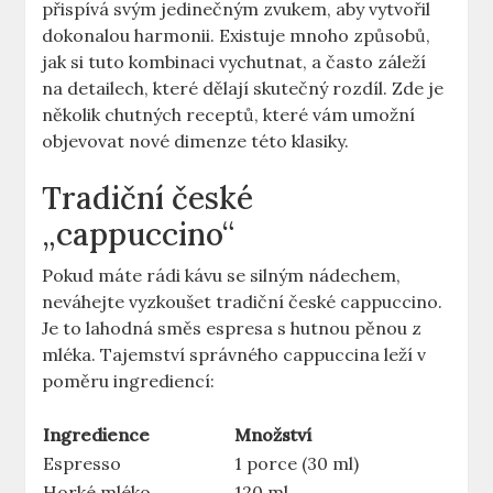
přispívá svým jedinečným zvukem, aby vytvořil
dokonalou harmonii. Existuje mnoho způsobů,
jak si tuto kombinaci vychutnat, a často záleží
na detailech, které dělají skutečný rozdíl. Zde je
několik chutných receptů, které vám umožní
objevovat nové dimenze této klasiky.
Tradiční české
„cappuccino“
Pokud máte rádi kávu se silným nádechem,
neváhejte vyzkoušet tradiční české cappuccino.
Je to lahodná směs espresa s hutnou pěnou z
mléka. Tajemství správného cappuccina leží v
poměru ingrediencí:
Ingredience
Množství
Espresso
1 porce (30 ml)
Horké mléko
120 ml