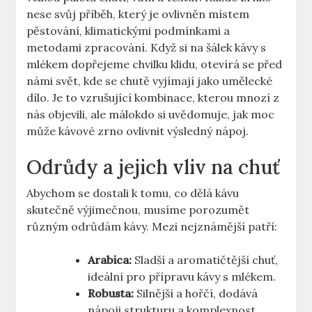
nese svůj příběh, který je ovlivněn místem
pěstování, klimatickými podmínkami a
metodami zpracování. Když si na šálek kávy s
mlékem dopřejeme chvilku klidu, otevírá se před
námi svět, kde se chutě vyjímají jako umělecké
dílo. Je to vzrušující kombinace, kterou mnozí z
nás objevili, ale málokdo si uvědomuje, jak moc
může kávové zrno ovlivnit výsledný nápoj.
Odrůdy a jejich vliv na chuť
Abychom se dostali k tomu, co dělá kávu
skutečně výjimečnou, musíme porozumět
různým odrůdám kávy. Mezi nejznámější patří:
Arabica:
Sladší a aromatičtější chuť,
ideální pro přípravu kávy s mlékem.
Robusta:
Silnější a hořčí, dodává
nápoji strukturu a komplexnost.