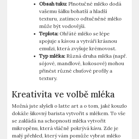
Obsah tuku:
Plnotučné mléko dodá
vašemu šálku bohatší a hladší
texturu, zatímco odtučněné mléko
může být vodovější.
Teplota:
Ohřáté mléko se lépe
spojuje s kávou a vytváří krásnou
emulzi, která zvyšuje krémovost.
Typ mléka:
Různá druha mléka (např.
sójové, mandlové, kokosové) mohou
přinést různé chuťové profily a
textury.
Kreativita ve volbě mléka
Možná jste slyšeli o latte art a o tom, jaké kouzlo
dokáže šikovný barista vytvořit s mlékem. To vše
se zakládá na schopnosti mléka vytvořit
mikropěnu, která vláčně pokrývá kávu. Zde je
malý přehled, který vám pomůže vybrat mléko