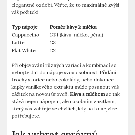
elegantně ozdobí. Věřte, že to maximálně zvýší
váš požitek!
Typ nápoje
Poměr kávy k mléku
Cappuccino
1:1:1 (kávu, mléko, pěnu)
Latte
1:3
Flat White
1:2
Při objevování různých variací a kombinací se
nebojte dát do nápoje svou osobnost. Přidání
trochy skořice nebo čokolády, nebo dokonce
kapky vanilkového extraktu může posunout váš
zážitek na novou úroveň.
Káva s mlékem
se tak
stává nejen nápojem, ale i osobním zážitkem,
který vás zahřeje ve chvílích, kdy na to nejvíce
potřebujete.
Jak vybrat správný