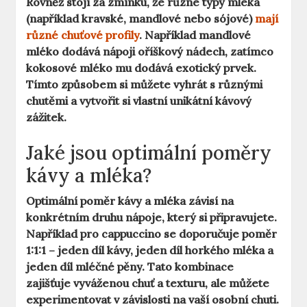
Rovněž stojí za zmínku, že různé typy mléka
(například kravské, mandlové nebo sójové)
mají
různé chuťové profily
. Například
mandlové
mléko
dodává nápoji oříškový nádech, zatímco
kokosové mléko
mu dodává exotický prvek.
Tímto způsobem si můžete vyhrát s různými
chutěmi a vytvořit si vlastní unikátní kávový
zážitek.
Jaké jsou optimální poměry
kávy a mléka?
Optimální poměr kávy a mléka závisí na
konkrétním druhu nápoje, který si připravujete.
Například pro cappuccino se doporučuje poměr
1:1:1 – jeden díl kávy, jeden díl horkého mléka a
jeden díl mléčné pěny. Tato kombinace
zajišťuje vyváženou chuť a texturu, ale můžete
experimentovat v závislosti na vaší osobní chuti.