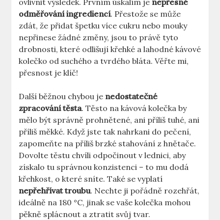
ovlivnit výsledek. Prvním úskalím je
nepřesné
odměřování ingrediencí
. Přestože se může
zdát, že přidat špetku více cukru nebo mouky
nepřinese žádné změny, jsou to právě tyto
drobnosti, které odlišují křehké a lahodné kávové
kolečko od suchého a tvrdého bláta. Věřte mi,
přesnost je klíč!
Další běžnou chybou je
nedostatečné
zpracování těsta
. Těsto na kávová kolečka by
mělo být správně prohnětené, ani příliš tuhé, ani
příliš měkké. Když jste tak nahrkani do pečení,
zapomeňte na příliš brzké stahování z hnětače.
Dovolte těstu chvíli odpočinout v lednici, aby
získalo tu správnou konzistenci – to mu dodá
křehkost, o které sníte. Také se vyplatí
nepřehřívat troubu
. Nechte ji pořádně rozehřát,
ideálně na 180 °C, jinak se vaše kolečka mohou
pěkně splácnout a ztratit svůj tvar.