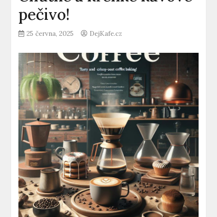
pečivo!
25 června, 2025
DejKafe.cz