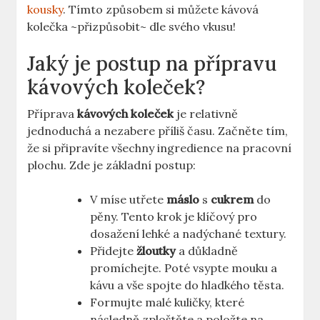
kousky
. Tímto způsobem si můžete kávová
kolečka ~přizpůsobit~ dle svého vkusu!
Jaký je postup na přípravu
kávových koleček?
Příprava
kávových koleček
je relativně
jednoduchá a nezabere příliš času. Začněte tím,
že si připravíte všechny ingredience na pracovní
plochu. Zde je základní postup:
V míse utřete
máslo
s
cukrem
do
pěny. Tento krok je klíčový pro
dosažení lehké a nadýchané textury.
Přidejte
žloutky
a důkladně
promíchejte. Poté vsypte mouku a
kávu a vše spojte do hladkého těsta.
Formujte malé kuličky, které
následně zploštěte a položte na