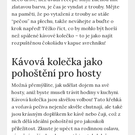
zlatavou barvu, je čas je vyndat z trouby. Mějte
na paměti, že po vytažení z trouby se stále
“pečou” na plechu, takže neváhejte a buďte o
krok napřed! Těžko říct, co by mohlo být horší
než spálené kávové kolečko – to je jako najít
rozpuštěnou čokoládu v kapse svrchníku!
Kávová kolečka jako
pohoštění pro hosty
Možná přemýšlíte, jak udělat dojem na své
hosty, aniž byste museli trávit hodiny v kuchyni.
Kávová kolečka jsou skvělou volbou! Tato křehká
a voňavá pečiva nejenže skvěle chutnají, ale také
jsou krásným doplňkem ke kávě nebo čaji, což z
nich dělá ideální pohoštění pro jakoukoli
příležitost. Zkuste je upéct na rodinnou oslavu,