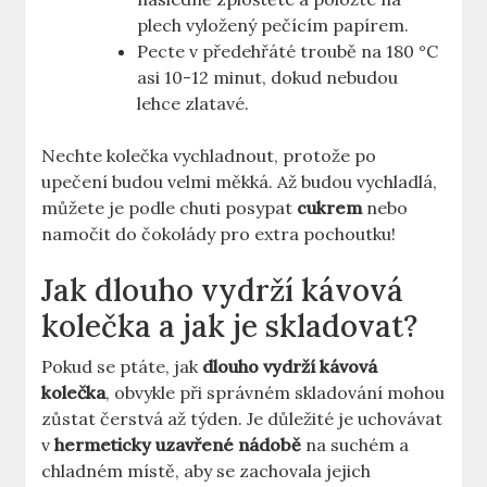
plech vyložený pečícím papírem.
Pecte v předehřáté troubě na 180 °C
asi 10-12 minut, dokud nebudou
lehce zlatavé.
Nechte kolečka vychladnout, protože po
upečení budou velmi měkká. Až budou vychladlá,
můžete je podle chuti posypat
cukrem
nebo
namočit do čokolády pro extra pochoutku!
Jak dlouho vydrží kávová
kolečka a jak je skladovat?
Pokud se ptáte, jak
dlouho vydrží kávová
kolečka
, obvykle při správném skladování mohou
zůstat čerstvá až týden. Je důležité je uchovávat
v
hermeticky uzavřené nádobě
na suchém a
chladném místě, aby se zachovala jejich