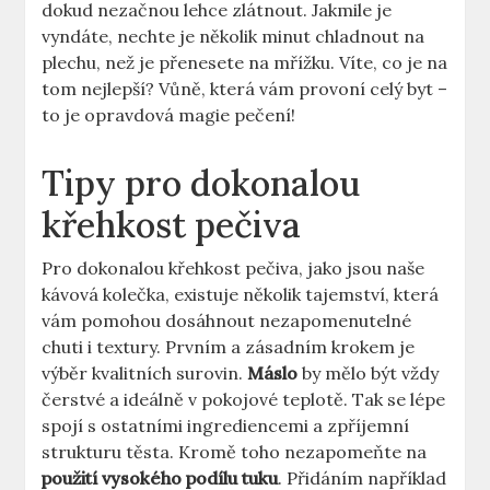
dokud nezačnou lehce zlátnout. Jakmile je
vyndáte, nechte je několik minut chladnout na
plechu, než je přenesete na mřížku. Víte, co je na
tom nejlepší? Vůně, která vám provoní celý byt –
to je opravdová magie pečení!
Tipy pro dokonalou
křehkost pečiva
Pro dokonalou křehkost pečiva, jako jsou naše
kávová kolečka, existuje několik tajemství, která
vám pomohou dosáhnout nezapomenutelné
chuti i textury. Prvním a zásadním krokem je
výběr kvalitních surovin.
Máslo
by mělo být vždy
čerstvé a ideálně v pokojové teplotě. Tak se lépe
spojí s ostatními ingrediencemi a zpříjemní
strukturu těsta. Kromě toho nezapomeňte na
použití vysokého podílu tuku
. Přidáním například