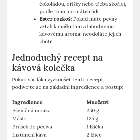
čokoládou, oříšky nebo třeba skořicí,
podle toho, co máte rádi.
Ester rozkoš:
Pokud máte pevný
vztah k maškrtám a lahodnému
kávovému aroma, neodoláte jejich
chuti!
Jednoduchý recept na
kávová kolečka
Pokud vás láká vyzkoušet tento recept,
podívejte se na základní ingredience a postup:
Ingredience
Množství
Pšeničná mouka
250 g
Máslo
125 g
Prášek do pečiva
1 lžička
Instantní káva
2 lžíce