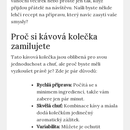
vánoční večírek nebo prostě jen tak, když
přijdou přátelé na návštěvu. Našli byste někde
lehčí recept na přípravu, který navíc zasytí vaše
smysly?
Proč si kávová kolečka
zamilujete
Tato kávová kolečka jsou oblíbená pro svou
jednoduchost a chuť, ale proč byste měli
vyzkoušet právě je? Zde je pár důvodů:
Rychlá příprava:
Počítá se s
minimem ingrediencí, takže vám
zabere jen pár minut.
Skvělá chuť:
Kombinace kávy a másla
dodá kolečkům jedinečný
aromatický zážitek.
Variabilita:
Můžete je ochutit