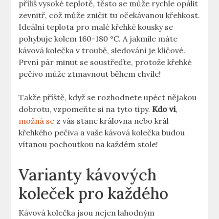
příliš vysoké teplotě, těsto se může rychle opálit
zevnitř, což může zničit tu očekávanou křehkost.
Ideální teplota pro malé křehké kousky se
pohybuje kolem 160-180 °C. A jakmile máte
kávová kolečka v troubě, sledování je klíčové.
První pár minut se soustřeďte, protože křehké
pečivo může ztmavnout během chvíle!
Takže příště, když se rozhodnete upéct nějakou
dobrotu, vzpomeňte si na tyto tipy.
Kdo ví
,
možná se
z vás stane královna nebo král
křehkého pečiva a vaše kávová kolečka budou
vítanou pochoutkou na každém stole!
Varianty kávových
koleček pro každého
Kávová kolečka jsou nejen lahodným