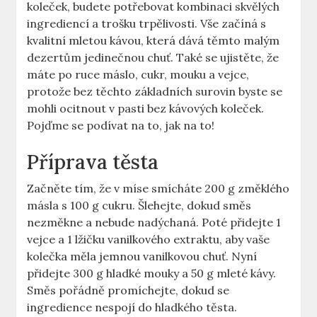
koleček, budete potřebovat kombinaci skvělých
ingrediencí a trošku trpělivosti. Vše začíná s
kvalitní mletou kávou, která dává těmto malým
dezertům jedinečnou chuť. Také se ujistěte, že
máte po ruce máslo, cukr, mouku a vejce,
protože bez těchto základních surovin byste se
mohli ocitnout v pasti bez kávových koleček.
Pojďme se podívat na to, jak na to!
Příprava těsta
Začněte tím, že v míse smícháte 200 g změklého
másla s 100 g cukru. Šlehejte, dokud směs
nezměkne a nebude nadýchaná. Poté přidejte 1
vejce a 1 lžičku vanilkového extraktu, aby vaše
kolečka měla jemnou vanilkovou chuť. Nyní
přidejte 300 g hladké mouky a 50 g mleté kávy.
Směs pořádně promíchejte, dokud se
ingredience nespojí do hladkého těsta.