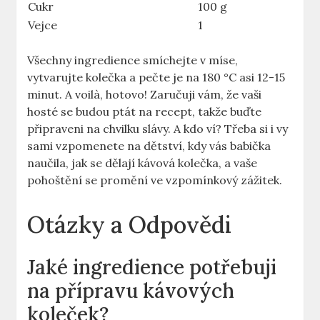
Cukr
100 g
Vejce
1
Všechny ingredience smíchejte v míse,
vytvarujte kolečka a pečte je na 180 °C asi 12-15
minut. A voilà, hotovo! Zaručuji vám, že vaši
hosté se budou ptát na recept, takže buďte
připraveni na chvilku slávy. A kdo ví? Třeba si i vy
sami vzpomenete na dětství, kdy vás babička
naučila, jak se dělají kávová kolečka, a vaše
pohoštění se promění ve vzpomínkový zážitek.
Otázky a Odpovědi
Jaké ingredience potřebuji
na přípravu kávových
koleček?