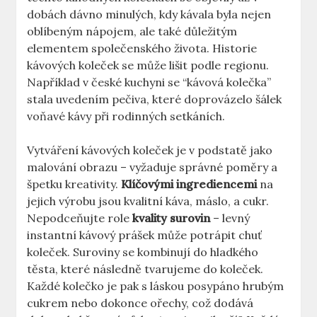
dobách dávno minulých, kdy kávala byla nejen
oblíbeným nápojem, ale také důležitým
elementem společenského života. Historie
kávových koleček se může lišit podle regionu.
Například v české kuchyni se “kávová kolečka”
stala uvedením pečiva, které doprovázelo šálek
voňavé kávy při rodinných setkáních.
Vytváření kávových koleček je v podstatě jako
malování obrazu – vyžaduje správné poměry a
špetku kreativity.
Klíčovými ingrediencemi
na
jejich výrobu jsou kvalitní káva, máslo, a cukr.
Nepodceňujte role
kvality surovin
– levný
instantní kávový prášek může potrápit chuť
koleček. Suroviny se kombinují do hladkého
těsta, které následně tvarujeme do koleček.
Každé kolečko je pak s láskou posypáno hrubým
cukrem nebo dokonce ořechy, což dodává