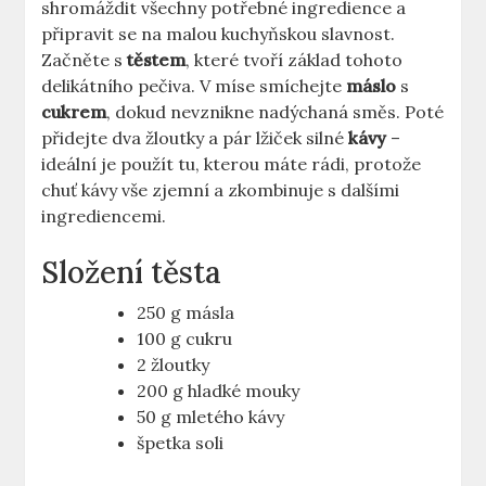
shromáždit všechny potřebné ingredience a
připravit se na malou kuchyňskou slavnost.
Začněte s
těstem
, které tvoří základ tohoto
delikátního pečiva. V míse smíchejte
máslo
s
cukrem
, dokud nevznikne nadýchaná směs. Poté
přidejte dva žloutky a pár lžiček silné
kávy
–
ideální je použít tu, kterou máte rádi, protože
chuť kávy vše zjemní a zkombinuje s dalšími
ingrediencemi.
Složení těsta
250 g másla
100 g cukru
2 žloutky
200 g hladké mouky
50 g mletého kávy
špetka soli