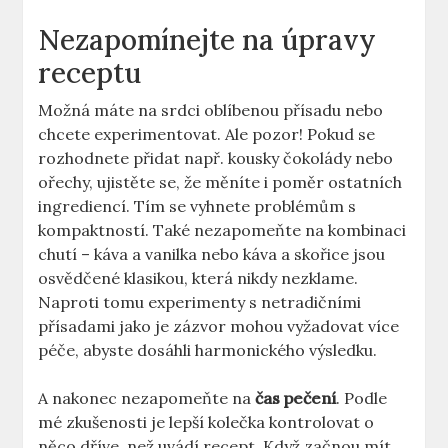
Nezapomínejte na úpravy
receptu
Možná máte na srdci oblíbenou přísadu nebo
chcete experimentovat. Ale pozor! Pokud se
rozhodnete přidat např. kousky čokolády nebo
ořechy, ujistěte se, že měníte i poměr ostatních
ingrediencí. Tím se vyhnete problémům s
kompaktností. Také nezapomeňte na kombinaci
chutí – káva a vanilka nebo káva a skořice jsou
osvědčené klasikou, která nikdy nezklame.
Naproti tomu experimenty s netradičními
přísadami jako je zázvor mohou vyžadovat více
péče, abyste dosáhli harmonického výsledku.
A nakonec nezapomeňte na
čas pečení
. Podle
mé zkušenosti je lepší kolečka kontrolovat o
něco dříve, než uvádí recept. Když začnou mít