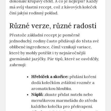
dokonale křupavý efekt. A co je nejlepší? Každý
má svůj vlastní recept, což z kávových koleček
činí jakýsi rodinný poklad.
Různé verze, různé radosti
Přestože základní recept je poměrně
jednoduchý, rodiny často přidávají do těsta své
oblíbené ingredience, čímž vznikají variace,
které by mohly potěšit i ty nejnáročnější
gurmánské jazýčky. Pár tipů, které se osvědčily,
zahrnují:
Hřebíček a skořice:
přidání koření
dodá kolečkům zvláštní rozměr a
aromatickou hloubku.
Náplň:
zkuste přidat nutelu nebo
meruňkovou marmeládu do středu
každého kolečka pro překvapení.