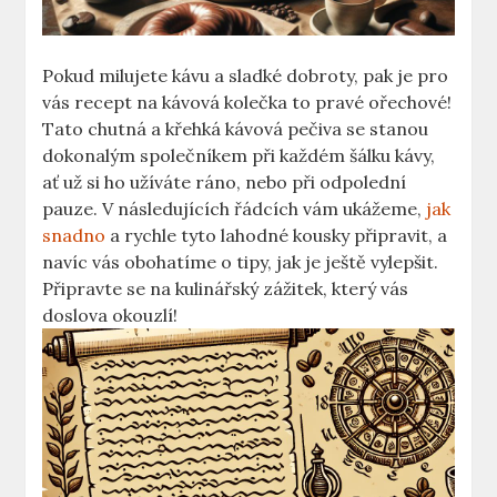
Pokud milujete kávu a sladké dobroty, pak je pro
vás recept na kávová kolečka to pravé ořechové!
Tato chutná a křehká kávová pečiva se stanou
dokonalým společníkem při každém šálku kávy,
ať už si ho užíváte ráno, nebo při odpolední
pauze. V následujících řádcích vám ukážeme,
jak
snadno
a rychle tyto lahodné kousky připravit, a
navíc vás obohatíme o tipy, jak je ještě vylepšit.
Připravte se na kulinářský zážitek, který vás
doslova okouzlí!