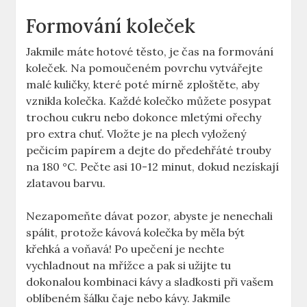
Formování koleček
Jakmile máte hotové těsto, je čas na formování
koleček. Na pomoučeném povrchu vytvářejte
malé kuličky, které poté mírně zploštěte, aby
vznikla kolečka. Každé kolečko můžete posypat
trochou cukru nebo dokonce mletými ořechy
pro extra chuť. Vložte je na plech vyložený
pečicím papírem a dejte do předehřáté trouby
na 180 °C. Pečte asi 10-12 minut, dokud nezískají
zlatavou barvu.
Nezapomeňte dávat pozor, abyste je nenechali
spálit, protože kávová kolečka by měla být
křehká a voňavá! Po upečení je nechte
vychladnout na mřížce a pak si užijte tu
dokonalou kombinaci kávy a sladkosti při vašem
oblíbeném šálku čaje nebo kávy. Jakmile