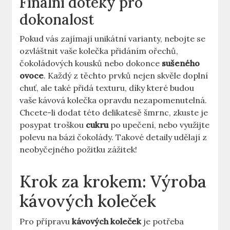
Finální doteky pro
dokonalost
Pokud vás zajímají unikátní varianty, nebojte se
ozvláštnit vaše kolečka přidáním ořechů,
čokoládových kousků nebo dokonce
sušeného
ovoce
. Každý z těchto prvků nejen skvěle doplní
chuť, ale také přidá texturu, díky které budou
vaše kávová kolečka opravdu nezapomenutelná.
Chcete-li dodat této delikatesě šmrnc, zkuste je
posypat troškou
cukru
po upečení, nebo využijte
polevu na bázi čokolády. Takové detaily udělají z
neobyčejného požitku zážitek!
Krok za krokem: Výroba
kávových koleček
Pro přípravu
kávových koleček
je potřeba