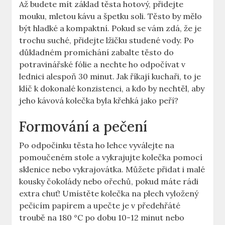
Až budete mít základ těsta hotový, přidejte
mouku, mletou kávu a špetku soli. Těsto by mělo
být hladké a kompaktní. Pokud se vám zdá, že je
trochu suché, přidejte lžičku studené vody. Po
důkladném promíchání zabalte těsto do
potravinářské fólie a nechte ho odpočívat v
lednici alespoň 30 minut. Jak říkají kuchaři, to je
klíč k dokonalé konzistenci, a kdo by nechtěl, aby
jeho kávová kolečka byla křehká jako peří?
Formování a pečení
Po odpočinku těsta ho lehce vyválejte na
pomoučeném stole a vykrajujte kolečka pomocí
sklenice nebo vykrajovátka. Můžete přidat i malé
kousky čokolády nebo ořechů, pokud máte rádi
extra chuť! Umístěte kolečka na plech vyložený
pečicím papírem a upečte je v předehřáté
troubě na 180 °C po dobu 10-12 minut nebo