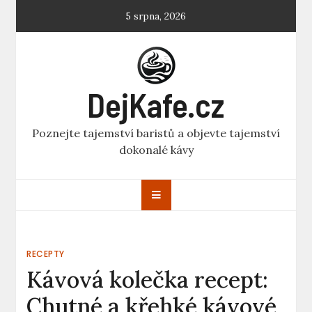
Skip
5 srpna, 2026
to
content
DejKafe.cz
Poznejte tajemství baristů a objevte tajemství
dokonalé kávy
RECEPTY
Kávová kolečka recept:
Chutné a křehké kávové