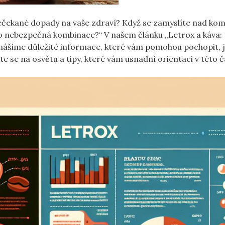
ečekané dopady na vaše zdraví? Když se zamyslíte nad kom
e to nebezpečná kombinace?“ V našem článku „Letrox a káva:
nášíme důležité informace, které vám pomohou pochopit, 
vte se na osvětu a tipy, které vám usnadní orientaci v této 