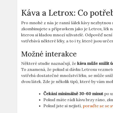
Káva a Letrox: Co potře
Pro mnohé z nás je ranní šálek kávy nezbytnou s
zkombinujete s přípravkem jako je Letrox, lék na
kterou si kladou mnozí uživatelé. Odpověď není
vstřebává některé léky, a to i ty, které jsou urč
Možné interakce
Některé studie naznačují, že
káva může snížit 
To znamená, že pokud si dávku Letroxu vezmete 
vstřebá dostatečné množství léku, se může sníž
dvou látek. Zde je několik tipů, které by vám mo
Čekání minimálně 30-60 minut
po už
Pokud máte rádi kávu brzy ráno, zk
Pokud jste si nejistí,
poraďte se se 