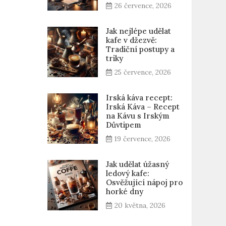
26 července, 2026
Jak nejlépe udělat
kafe v džezvě:
Tradiční postupy a
triky
25 července, 2026
Irská káva recept:
Irská Káva – Recept
na Kávu s Irským
Důvtipem
19 července, 2026
Jak udělat úžasný
ledový kafe:
Osvěžující nápoj pro
horké dny
20 května, 2026