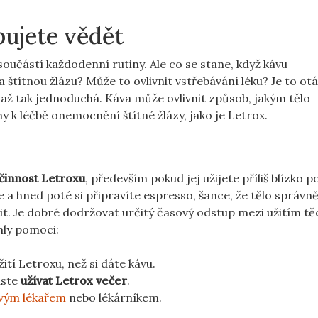
bujete vědět
oučástí každodenní rutiny. Ale co se stane, když kávu
 štítnou žlázu? Může to ovlivnit vstřebávání léku? Je to ot
 až tak jednoduchá. Káva může ovlivnit způsob, jakým tělo
eny k léčbě onemocnění štítné žlázy, jako je Letrox.
účinnost Letroxu
, především pokud jej užijete příliš blízko p
a hned poté si připravíte espresso, šance, že tělo správn
it. Je dobré dodržovat určitý časový odstup mezi užitím tě
hly pomoci:
ití Letroxu, než si dáte kávu.
uste
užívat Letrox večer
.
svým lékařem
nebo lékárníkem.