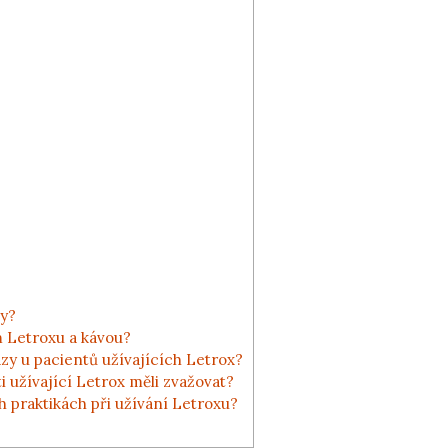
?
vy?
m Letroxu a kávou?
ázy u pacientů užívajících Letrox?
ti užívající Letrox měli zvažovat?
h praktikách při užívání Letroxu?