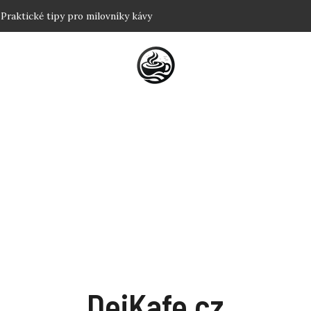
t? Triky pro klidný spánek
ě: Tradiční postupy a triky
 nejlepší výkon?
ství dokonalé cremy odhaleno
: Praktické tipy pro milovníky kávy
DejKafe.cz