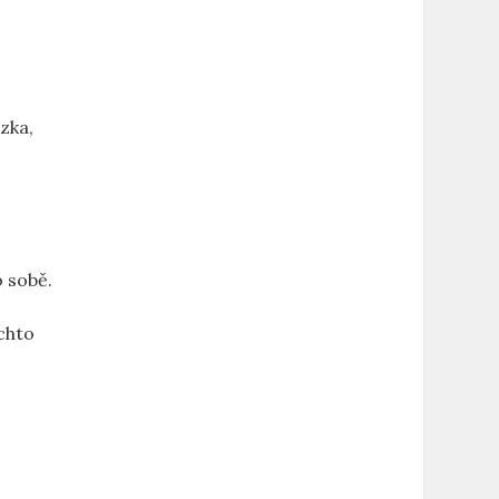
ázka,
o sobě.
ě
chto