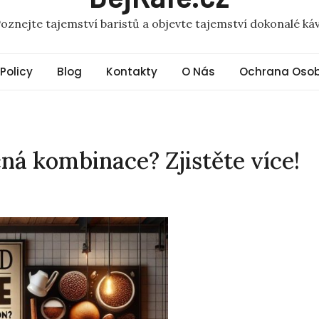
oznejte tajemství baristů a objevte tajemství dokonalé ká
 Policy
Blog
Kontakty
O Nás
Ochrana Osob
ná kombinace? Zjistěte více!