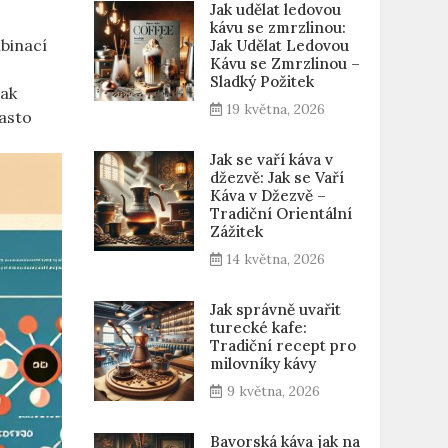
Jak udělat ledovou
kávu se zmrzlinou:
binací
Jak Udělat Ledovou
Kávu se Zmrzlinou –
Sladký Požitek
jak
19 května, 2026
často
Jak se vaří káva v
džezvě: Jak se Vaří
Káva v Džezvě –
Tradiční Orientální
Zážitek
14 května, 2026
Jak správně uvařit
turecké kafe:
Tradiční recept pro
milovníky kávy
9 května, 2026
Bavorská káva jak na