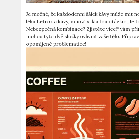
Je možné, že každodenní šálek kávy může mít n
léku Letrox a kávy, mnozí si kladou otázku: „J
Nebezpečná kombinace? Zjistěte více!“ vám při
mohou tyto dvě složky ovlivnit vaše tělo. Připra
opomíjené problematice!