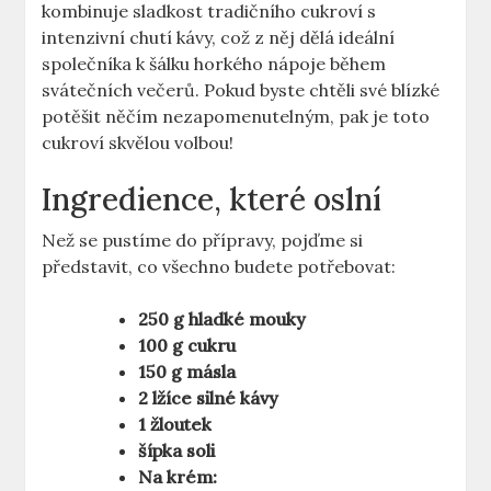
kombinuje sladkost tradičního cukroví s
intenzivní chutí kávy, což z něj dělá ideální
společníka k šálku horkého nápoje během
svátečních večerů. Pokud byste chtěli své blízké
potěšit něčím nezapomenutelným, pak je toto
cukroví skvělou volbou!
Ingredience, které oslní
Než se pustíme do přípravy, pojďme si
představit, co všechno budete potřebovat:
250 g hladké mouky
100 g cukru
150 g másla
2 lžíce silné kávy
1 žloutek
šípka soli
Na krém: