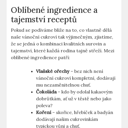
Oblíbené ingredience a
tajemství receptů
Pokud se podíváme blíže na to, co vlastně dělá
naše vánoční cukroví tak výjimečným, zjistíme,
že se jedná o kombinaci kvalitních surovin a
tajemství, které každá rodina tajně střeží. Mezi
oblíbené ingredience patří:
Vlašské ořechy
– bez nich není
vánoční cukroví kompletní, dodávají
mu nezaměnitelnou chuť.
Čokoláda
– kdo by odolal kakaovým
dobrůtkám, ať už v těstě nebo jako
poleva?
Koření
– skořice, hřebíček a badyán
dodávají našim cukrovinkám
typickou vůni a chuť.