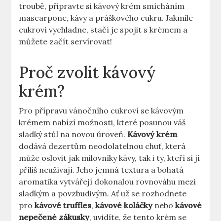
troubě, připravte si kávový krém smícháním
mascarpone, kávy a práškového cukru. Jakmile
cukroví vychladne, stačí je spojit s krémem a
můžete začít servírovat!
Proč zvolit kávový
krém?
Pro přípravu vánočního cukroví se kávovým
krémem nabízí možnosti, které posunou váš
sladký stůl na novou úroveň.
Kávový krém
dodává dezertům neodolatelnou chuť, která
může oslovit jak milovníky kávy, tak i ty, kteří si jí
příliš neužívají. Jeho jemná textura a bohatá
aromatika vytvářejí dokonalou rovnováhu mezi
sladkým a povzbudivým. Ať už se rozhodnete
pro
kávové truffles
,
kávové koláčky
nebo
kávové
nepečené zákusky
, uvidíte, že tento krém se