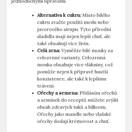
jednoduchými úpravami.
Alternativa k cukru:
Místo bílého
cukru zvažte použití medu nebo
javorového sirupu. Tyto přírodní
sladidla mají nejen lepší chuť, ale
také obsahují více živin.
Celá zrna:
Vyměňte bílé mouky za
celozrnné varianty. Celozrnná
mouka obsahuje více vlákniny, což
pomůže nejen k přípravě hustší
konzistence, ale také k lepšímu
trávení.
Ořechy a semena:
Přidáním ořechů
a semínek do receptů můžete zvýšit
obsah zdravých tuků a bílkovin.
Ořechy jako mandle nebo vlašské
ořechy dodají krémovost a chuť.