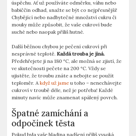
úspěchu. Ať už používáte odměrku, váhu nebo
babiččin odhad, snažte se být co nejpřesnější!
Chybějící nebo nadbytečné množství cukru či
mouky může způsobit, že vaše cukroví bude
suché nebo naopak příliš hutné.
Další běžnou chybou je pečení cukroví při
nesprávné teplotě.
Každá trouba je jiná.
Předehřejete ji na 180 °C, ale možná se zjistí, že
ve skutečnosti pečete na 200 °C. Vždy se
ujistěte, že troubu znáte a nebojte se použít
teploměr. A
když už jsme
u toho – nenechávejte
cukroví v troubě déle, než je potřeba! Každé
minuty navíc může znamenat spálený povrch.
Špatné zamíchání a
odpočinek těsta
Pokud byla vaše hladina nadšení příliš vysoká,