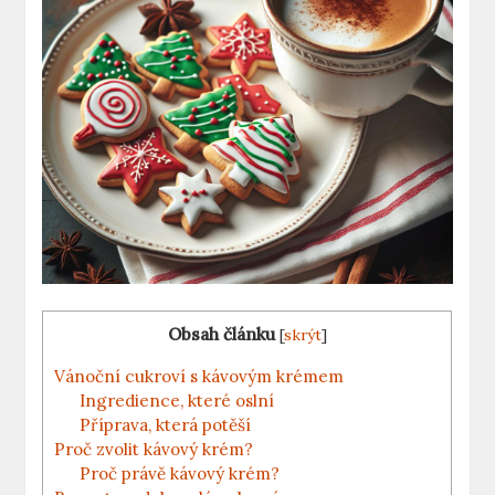
Obsah článku
[
skrýt
]
Vánoční cukroví s kávovým krémem
Ingredience, které oslní
Příprava, která potěší
Proč zvolit kávový krém?
Proč právě kávový krém?