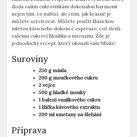
dodá vašim cukrovinkám dokonalou harmonii
nejen tím, co nabízí, ale i tím, jak krásně je
můžete servírovat. Můžete použít klasickou
mletou kávu nebo dokonce espresso, což dodá
vašemu cukroví hloubku a intenzitu. Zde je
jednoduchý recept, který okouzlí vaše blízké:
Suroviny
250 g másla
200 g moučkového cukru
2 vejce
500 g hladké mouky
1 balení vanilkového cukru
1 lžička kávového extraktu
200 ml smetany na šlehání
Příprava