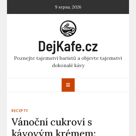
Skip
9 srpna, 2026
to
content
DejKafe.cz
Poznejte tajemství baristů a objevte tajemství
dokonalé kávy
RECEPTY
Vánoční cukroví s
kávovým krémem: