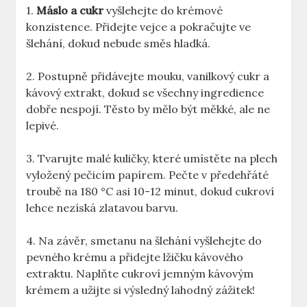
1.
Máslo a cukr
vyšlehejte do krémové
konzistence. Přidejte vejce a pokračujte ve
šlehání, dokud nebude směs hladká.
2. Postupně přidávejte mouku, vanilkový cukr a
kávový extrakt, dokud se všechny ingredience
dobře nespojí. Těsto by mělo být měkké, ale ne
lepivé.
3. Tvarujte malé kuličky, které umístěte na plech
vyložený pečicím papírem. Pečte v předehřáté
troubě na 180 °C asi 10-12 minut, dokud cukroví
lehce nezíská zlatavou barvu.
4. Na závěr, smetanu na šlehání vyšlehejte do
pevného krému a přidejte lžičku kávového
extraktu. Naplňte cukroví jemným kávovým
krémem a užijte si výsledný lahodný zážitek!