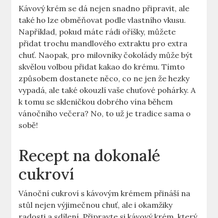
Kávový krém se dá nejen snadno připravit, ale
také ho lze obměňovat podle vlastního vkusu.
Například, pokud máte rádi oříšky, můžete
přidat trochu mandlového extraktu pro extra
chuť. Naopak, pro milovníky čokolády může být
skvělou volbou přidat kakao do krému. Tímto
způsobem dostanete něco, co ne jen že hezky
vypadá, ale také okouzlí vaše chuťové pohárky. A
k tomu se skleničkou dobrého vína během
vánočního večera? No, to už je tradice sama o
sobě!
Recept na dokonalé
cukroví
Vánoční cukroví s kávovým krémem přináší na
stůl nejen výjimečnou chuť, ale i okamžiky
radosti a sdílení. Připravte si kávový krém, který