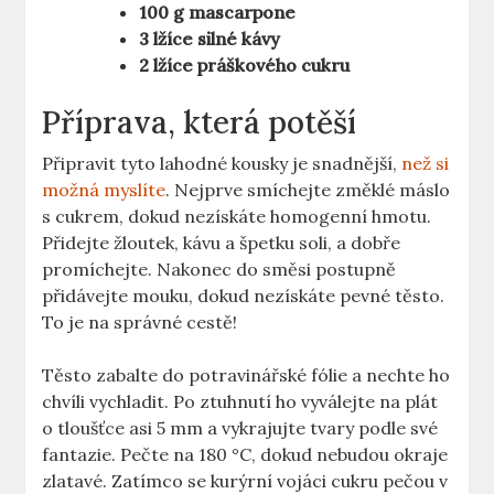
100 g mascarpone
3 lžíce silné kávy
2 lžíce práškového cukru
Příprava, která potěší
Připravit tyto lahodné kousky je snadnější,
než si
možná myslíte
. Nejprve smíchejte změklé máslo
s cukrem, dokud nezískáte homogenní hmotu.
Přidejte žloutek, kávu a špetku soli, a dobře
promíchejte. Nakonec do směsi postupně
přidávejte mouku, dokud nezískáte pevné těsto.
To je na správné cestě!
Těsto zabalte do potravinářské fólie a nechte ho
chvíli vychladit. Po ztuhnutí ho vyválejte na plát
o tloušťce asi 5 mm a vykrajujte tvary podle své
fantazie. Pečte na 180 °C, dokud nebudou okraje
zlatavé. Zatímco se kurýrní vojáci cukru pečou v