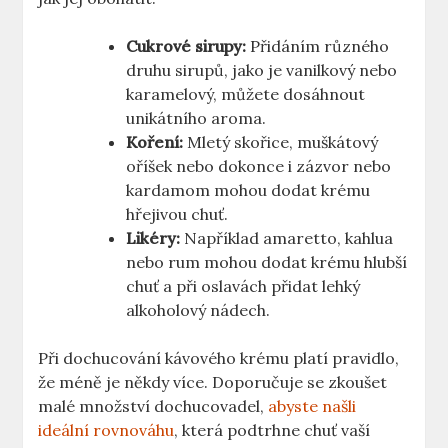
Cukrové sirupy:
Přidáním různého
druhu sirupů, jako je vanilkový nebo
karamelový, můžete dosáhnout
unikátního aroma.
Koření:
Mletý skořice, muškátový
oříšek nebo dokonce i zázvor nebo
kardamom mohou dodat krému
hřejivou chuť.
Likéry:
Například amaretto, kahlua
nebo rum mohou dodat krému hlubší
chuť a při oslavách přidat lehký
alkoholový nádech.
Při dochucování kávového krému platí pravidlo,
že méně je někdy více. Doporučuje se zkoušet
malé množství dochucovadel,
abyste našli
ideální rovnováhu
, která podtrhne chuť vaší