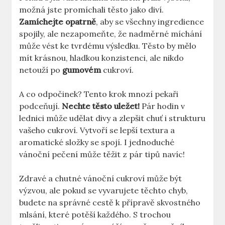
možná jste promíchali těsto jako diví.
Zamíchejte opatrně
, aby se všechny ingredience
spojily, ale nezapomeňte, že nadměrné míchání
může vést ke tvrdému výsledku. Těsto by mělo
mít krásnou, hladkou konzistenci, ale nikdo
netouží po
gumovém
cukroví.
A co odpočinek? Tento krok mnozí pekaři
podceňují.
Nechte těsto uležet!
Pár hodin v
lednici může udělat divy a zlepšit chuť i strukturu
vašeho cukroví. Vytvoří se lepší textura a
aromatické složky se spojí. I jednoduché
vánoční pečení může těžit z pár tipů navíc!
Zdravé a chutné vánoční cukroví může být
výzvou, ale pokud se vyvarujete těchto chyb,
budete na správné cestě k přípravě skvostného
mlsání, které potěší každého. S trochou