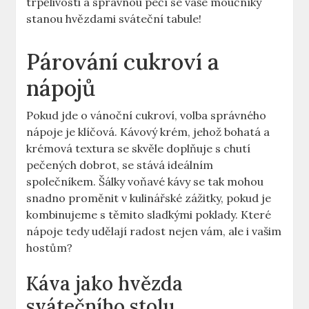
trpělivosti a správnou péčí se vaše moučníky
stanou hvězdami sváteční tabule!
Párování cukroví a
nápojů
Pokud jde o vánoční cukroví, volba správného
nápoje je klíčová. Kávový krém, jehož bohatá a
krémová textura se skvěle doplňuje s chutí
pečených dobrot, se stává ideálním
společníkem. Šálky voňavé kávy se tak mohou
snadno proměnit v kulinářské zážitky, pokud je
kombinujeme s těmito sladkými poklady. Které
nápoje tedy udělají radost nejen vám, ale i vašim
hostům?
Káva jako hvězda
svátečního stolu