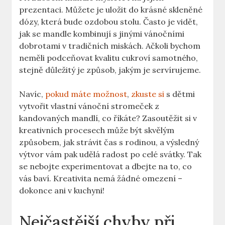
prezentaci. Můžete je uložit do krásné skleněné
dózy, která bude ozdobou stolu. Často je vidět,
jak se mandle kombinují s jinými vánočními
dobrotami v tradičních miskách. Ačkoli bychom
neměli podceňovat kvalitu cukroví samotného,
stejně důležitý je způsob, jakým je servírujeme.
Navíc,
pokud máte možnost
,
zkuste si
s dětmi
vytvořit vlastní vánoční stromeček z
kandovaných mandlí, co říkáte? Zasoutěžit si v
kreativních procesech může být skvělým
způsobem, jak strávit čas s rodinou, a výsledný
výtvor vám pak udělá radost po celé svátky. Tak
se nebojte experimentovat a dbejte na to, co
vás baví. Kreativita nemá žádné omezení –
dokonce ani v kuchyni!
Nejčastější chyby při