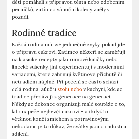
děti pomáhali s přípravou těsta nebo zdobením
perníčků, zatímco vánoční koledy zněly v
pozadí.
Rodinné tradice
Každá rodina má své jedinečné zvyky, pokud jde
o přípravu cukroví. Zatímco někteří se zaměřují
na klasické recepty jako rumové kuličky nebo
linecké sušenky, jiní experimentují s moderními
variacemi, které zahrnují květinové příchutě či
netradiční náplně. Při pečení se často schází
celá rodina, ať už u
stolu nebo
v kuchyni, kde se
tradice předávají z generace na generaci.
Někdy se dokonce organizují malé soutěže o to,
kdo napeče nejhezčí cukroví – a i když to
většinou končí smíchem a potravinovými
nehodami, je to důkaz, že svátky jsou o radosti a
sdílení.