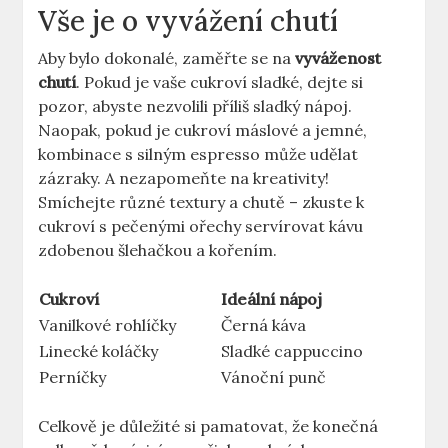
Vše je o vyvážení chutí
Aby bylo dokonalé, zaměřte se na
vyváženost
chutí
. Pokud je vaše cukroví sladké, dejte si
pozor, abyste nezvolili příliš sladký nápoj.
Naopak, pokud je cukroví máslové a jemné,
kombinace s silným espresso může udělat
zázraky. A nezapomeňte na kreativity!
Smíchejte různé textury a chutě – zkuste k
cukroví s pečenými ořechy servírovat kávu
zdobenou šlehačkou a kořením.
Cukroví
Ideální nápoj
Vanilkové rohlíčky
Černá káva
Linecké koláčky
Sladké cappuccino
Perníčky
Vánoční punč
Celkově je důležité si pamatovat, že konečná