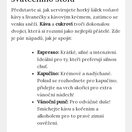
Představte si, jak servírujete horký šálek voňavé
kávy s lívanečky s kávovým krémem, zatímco se
venku sněží.
Káva
a
cukroví
tvoří dokonalou
dvojici, která si rozumí jako nejlepší přátelé. Zde
je pár nápadů, jak je spojit:
Espresso:
Krátké, silné a intenzivní.
Ideální pro ty, kteří preferují silnou
chuť.
Kapučíno:
Krémové a nadýchané.
Pokud se rozhodnete pro kapučíno,
přidejte na vrch skořici pro extra
vánoční nádech!
Vánoční punč:
Pro odvážné duše!
Smíchejte kávu s kořením a
alkoholem pro to pravé zimní
osvěžení.