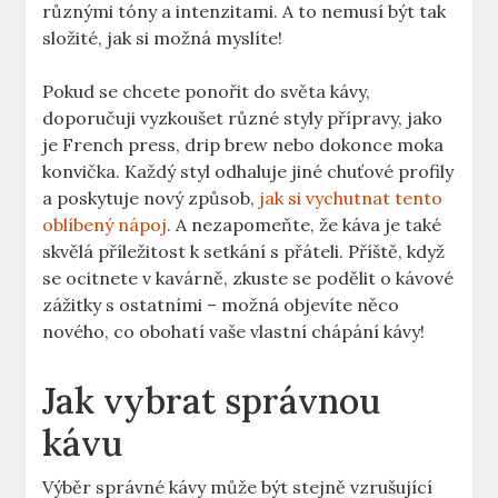
různými tóny a intenzitami. A to nemusí být tak
složité, jak si možná myslíte!
Pokud se chcete ponořit do světa kávy,
doporučuji vyzkoušet různé styly přípravy, jako
je French press, drip brew nebo dokonce moka
konvička. Každý styl odhaluje jiné chuťové profily
a poskytuje nový způsob,
jak si vychutnat tento
oblíbený nápoj
. A nezapomeňte, že káva je také
skvělá příležitost k setkání s přáteli. Příště, když
se ocitnete v kavárně, zkuste se podělit o kávové
zážitky s ostatními – možná objevíte něco
nového, co obohatí vaše vlastní chápání kávy!
Jak vybrat správnou
kávu
Výběr správné kávy může být stejně vzrušující