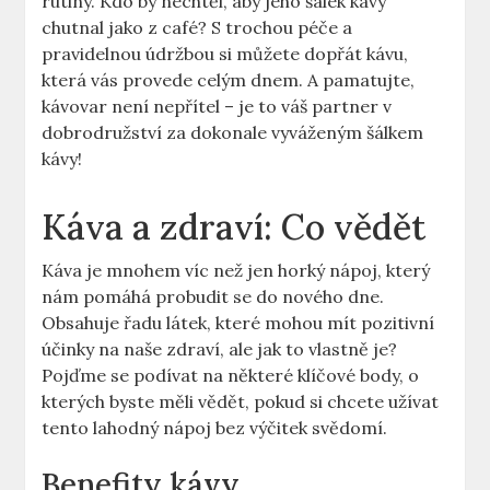
rutiny. Kdo by nechtěl, aby jeho šálek kávy
chutnal jako z café? S trochou péče a
pravidelnou údržbou si můžete dopřát kávu,
která vás provede celým dnem. A pamatujte,
kávovar není nepřítel – je to váš partner v
dobrodružství za dokonale vyváženým šálkem
kávy!
Káva a zdraví: Co vědět
Káva je mnohem víc než jen horký nápoj, který
nám pomáhá probudit se do nového dne.
Obsahuje řadu látek, které mohou mít pozitivní
účinky na naše zdraví, ale jak to vlastně je?
Pojďme se podívat na některé klíčové body, o
kterých byste měli vědět, pokud si chcete užívat
tento lahodný nápoj bez výčitek svědomí.
Benefity kávy