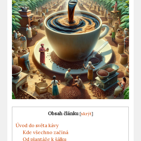
Obsah článku
[
skrýt
]
Úvod do světa kávy
Kde všechno začíná
Od plantáže k šálku