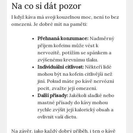
Na co si dát pozor
I když káva má svoji kouzelnou moc, není to bez
omezení. Je dobré mít na paměti:
Přehnaná konzumace:
Nadměrný
příjem kofeinu může vést k
nervozitě, potížím se spánkem a
zvýšenému krevnímu tlaku.
Individuální citlivost:
Někteří lidé
mohou být na kofein citlivější než
jiní. Pokud máte po kávě nervózní
pocit, zvažte její omezení.
Další přísady:
Jakékoli sladké nebo
mastné přísady do kávy mohou
rychle zvýšit její kalorický obsah a
ovlivnit vaši dietu.
Na závěr, jako každý dobrý příběh, i ten o kávě