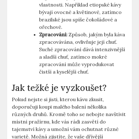
vlastnosti. Například etiopské kávy
bývají ovocné a květinové, zatímco
brazilské jsou spíše čokoládové a
ořechové.
Zpracování:
Způsob, jakým byla káva
zpracovávána, ovlivňuje její chuť.
Suché zpracování dává intenzivnější
a sladší chuť, zatímco mokré
zpracování může vyprodukovat
čistší a kyselější chuť.
Jak težké je vyzkoušet?
Pokud nejste si jisti, kterou kávu zkusit,
doporučuji koupi malého balení několika
různých druhů. Kromě toho se nebojte navštívit
místní pražírnu, kde vás rádi zasvětí do
tajemství kávy a umožní vám ochutnat různé
varietě. Možná zjistíte, že vaše dřívější