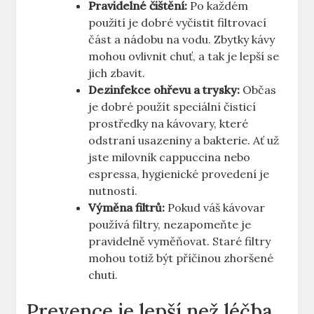
Pravidelné čištění:
Po každém
použití je dobré vyčistit filtrovací
část a nádobu na vodu. Zbytky kávy
mohou ovlivnit chuť, a tak je lepší se
jich zbavit.
Dezinfekce ohřevu a trysky:
Občas
je dobré použít speciální čisticí
prostředky na kávovary, které
odstraní usazeniny a bakterie. Ať už
jste milovník cappuccina nebo
espressa, hygienické provedení je
nutností.
Výměna filtrů:
Pokud váš kávovar
používá filtry, nezapomeňte je
pravidelně vyměňovat. Staré filtry
mohou totiž být příčinou zhoršené
chuti.
Prevence je lepší než léčba