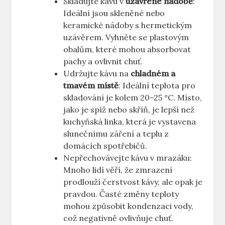
Skladujte kávu v
uzavřené nádobě
:
Ideální jsou skleněné nebo
keramické nádoby s hermetickým
uzávěrem. Vyhněte se plastovým
obalům, které mohou absorbovat
pachy a ovlivnit chuť.
Udržujte kávu na
chladném a
tmavém místě
: Ideální teplota pro
skladování je kolem 20–25 °C. Místo,
jako je spíž nebo skříň, je lepší než
kuchyňská linka, která je vystavena
slunečnímu záření a teplu z
domácích spotřebičů.
Nepřechovávejte kávu v mrazáku:
Mnoho lidí věří, že zmrazení
prodlouží čerstvost kávy, ale opak je
pravdou. Časté změny teploty
mohou způsobit kondenzaci vody,
což negativně ovlivňuje chuť.