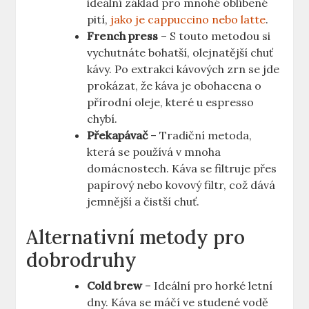
ideální základ pro mnohé oblíbené
pití,
jako je cappuccino nebo latte
.
French press
– S touto metodou si
vychutnáte bohatší, olejnatější chuť
kávy. Po extrakci kávových zrn se jde
prokázat, že káva je obohacena o
přírodní oleje, které u espresso
chybí.
Překapávač
– Tradiční metoda,
která se používá v mnoha
domácnostech. Káva se filtruje přes
papírový nebo kovový filtr, což dává
jemnější a čistší chuť.
Alternativní metody pro
dobrodruhy
Cold brew
– Ideální pro horké letní
dny. Káva se máčí ve studené vodě