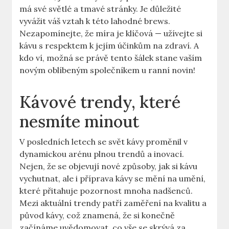
má své světlé a tmavé stránky. Je důležité
vyvážit váš vztah k této lahodné brews.
Nezapomínejte, že míra je klíčová — užívejte si
kávu s respektem k jejím účinkům na zdraví. A
kdo ví, možná se právě tento šálek stane vaším
novým oblíbeným společníkem u ranní novin!
Kávové trendy, které
nesmíte minout
V posledních letech se svět kávy proměnil v
dynamickou arénu plnou trendů a inovací.
Nejen, že se objevují nové způsoby, jak si kávu
vychutnat, ale i příprava kávy se mění na umění,
které přitahuje pozornost mnoha nadšenců.
Mezi aktuální trendy patří zaměření na kvalitu a
původ kávy, což znamená, že si konečně
začínáme uvědomovat, co vše se skrývá za