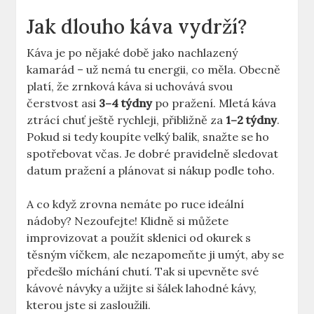
Jak dlouho káva vydrží?
Káva je po nějaké době jako nachlazený
kamarád – už nemá tu energii, co měla. Obecně
platí, že zrnková káva si uchovává svou
čerstvost asi
3–4 týdny
po pražení. Mletá káva
ztrácí chuť ještě rychleji, přibližně za
1–2 týdny
.
Pokud si tedy koupíte velký balík, snažte se ho
spotřebovat včas. Je dobré pravidelně sledovat
datum pražení a plánovat si nákup podle toho.
A co když zrovna nemáte po ruce ideální
nádoby? Nezoufejte! Klidně si můžete
improvizovat a použít sklenici od okurek s
těsným víčkem, ale nezapomeňte ji umýt, aby se
předešlo míchání chutí. Tak si upevněte své
kávové návyky a užijte si šálek lahodné kávy,
kterou jste si zasloužili.