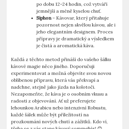
po dobu 12–24 hodin, což vytváří
jemnější a méně kyselou chuť.
Siphon
– Kávovar, který přitahuje
pozornost nejen skvělou kávou, ale i
jeho elegantním designem. Proces
přípravy je dramatický a výsledkem
je čistá a aromatická káva.
Každá z těchto metod přináší do vašeho šálku
kávové magie něco jiného. Doporučuji
experimentovat a možná objevíte svou novou
oblíbenou přípravu, která vás překvapí a
nadchne, stejně jako jízda na kolotoči.
Nezapomeňte, že káva je o osobním vkusu a
radosti z objevování. Ať už preferujete
lehounkou Arabicu nebo intenzivní Robustu,
každé šálek může být příležitostí na
prozkoumání nových chutí a zážitků. Kdo ví,
třeba se z vás stane kávový sommeliér! 😊