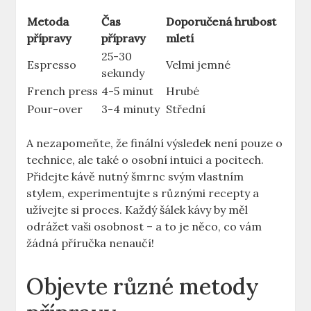
Metoda
Čas
Doporučená hrubost
přípravy
přípravy
mletí
25-30
Espresso
Velmi jemné
sekundy
French press
4-5 minut
Hrubé
Pour-over
3-4 minuty
Střední
A nezapomeňte, že finální výsledek není pouze o
technice, ale také o osobní intuici a pocitech.
Přidejte kávě nutný šmrnc svým vlastním
stylem, experimentujte s různými recepty a
užívejte si proces. Každý šálek kávy by měl
odrážet vaši osobnost – a to je něco, co vám
žádná příručka nenaučí!
Objevte různé metody