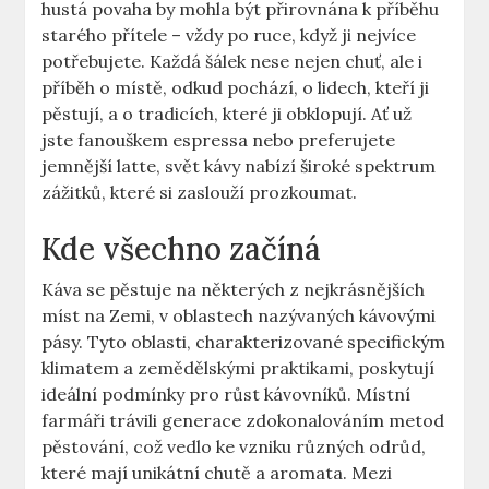
hustá povaha by mohla být přirovnána k příběhu
starého přítele – vždy po ruce, když ji nejvíce
potřebujete. Každá šálek nese nejen chuť, ale i
příběh o místě, odkud pochází, o lidech, kteří ji
pěstují, a o tradicích, které ji obklopují. Ať už
jste fanouškem espressa nebo preferujete
jemnější latte, svět kávy nabízí široké spektrum
zážitků, které si zaslouží prozkoumat.
Kde všechno začíná
Káva se pěstuje na některých z nejkrásnějších
míst na Zemi, v oblastech nazývaných kávovými
pásy. Tyto oblasti, charakterizované specifickým
klimatem a zemědělskými praktikami, poskytují
ideální podmínky pro růst kávovníků. Místní
farmáři trávili generace zdokonalováním metod
pěstování, což vedlo ke vzniku různých odrůd,
které mají unikátní chutě a aromata. Mezi