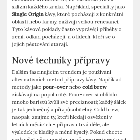
sklizní každého zrnka. Například, speciality jako
Single Origin
kávy, které pocházejí z konkrétní
oblasti nebo farmy, zažívají velkou renesanci.
Tyto kávové poklady často vyprávějí příběhy o
zemi, odkud pocházejí, a o lidech, kteří se o
jejich pěstování starají.
Nové techniky přípravy
Dalším fascinujícím trendem je používání
alternativních metod přípravy kávy. Například
metody jako
pour-over
nebo
cold brew
získávají na popularitě. Pour-over si oblíbilo
mnoho baristů kvůli své preciznosti; každý šálek
je tak jedinečný a přizpůsobitelný. Cold brew,
naopak, zaujme ty, kteří hledají osvěžení v
letních měsících – příprava trvá déle, ale
výsledek je hladký a méně kyselý. Pokud chcete
vyzkoušet něco nového, proč neexperimentovat