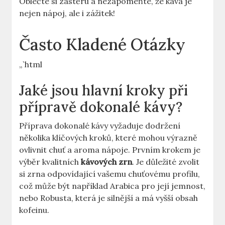
Oblečte si zástěru a nezapomeňte, že káva je
nejen nápoj, ale i zážitek!
Často Kladené Otázky
„`html
Jaké jsou hlavní kroky při
přípravě dokonalé kávy?
Příprava dokonalé kávy vyžaduje dodržení
několika klíčových kroků, které mohou výrazně
ovlivnit chuť a aroma nápoje. Prvním krokem je
výběr kvalitních
kávových zrn
. Je důležité zvolit
si zrna odpovídající vašemu chuťovému profilu,
což může být například Arabica pro její jemnost,
nebo Robusta, která je silnější a má vyšší obsah
kofeinu.