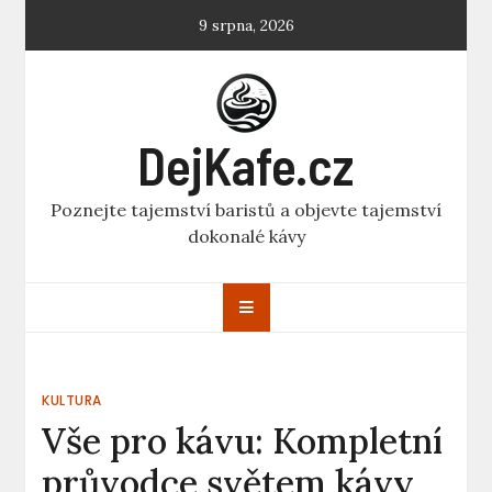
Skip
9 srpna, 2026
to
content
DejKafe.cz
Poznejte tajemství baristů a objevte tajemství
dokonalé kávy
KULTURA
Vše pro kávu: Kompletní
průvodce světem kávy