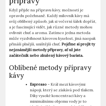
přípravy
Když přijde na přípravu kávy, možností je
opravdu požehnaně. Každý milovník kávy má
svůj oblíbený způsob, jak si večerní šálek dopřát,
a je fascinující vidět, jak různé metody mohou
ovlivnit chuť a aroma. Zatímco jedna metoda
může vyzdvihnout kávovou kyselost, jiná naopak
přináší plnější, uništější chuť.
Pojďme si projít ty
nejznámější metody přípravy, ať už jste
začátečník nebo zkušený kávový barista.
Oblíbené metody přípravy
kávy
Espresso
– Král mezi kávovými
nápoji, který se získává pod tlakem.
Díky vysoké koncentraci kávy a
minimálnímu objemu vody je to